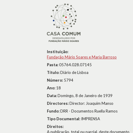
Instituição:
Fundação Mário Soares e Maria Barroso
Pasta:
05764.028.07145
Título:
Diário de Lisboa
Número:
5794
Ano:
18
Data:
Domingo, 8 de Janeiro de 1939
Directores:
Director: Joaquim Manso
Fundo:
DRR - Documentos Ruella Ramos
Tipo Documental:
IMPRENSA
Direitos:
A publicação, total ou parcial, deste documento