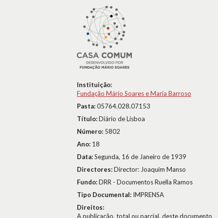
Instituição:
Fundação Mário Soares e Maria Barroso
Pasta:
05764.028.07153
Título:
Diário de Lisboa
Número:
5802
Ano:
18
Data:
Segunda, 16 de Janeiro de 1939
Directores:
Director: Joaquim Manso
Fundo:
DRR - Documentos Ruella Ramos
Tipo Documental:
IMPRENSA
Direitos:
A publicação, total ou parcial, deste documento