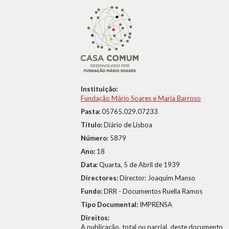
Instituição:
Fundação Mário Soares e Maria Barroso
Pasta:
05765.029.07233
Título:
Diário de Lisboa
Número:
5879
Ano:
18
Data:
Quarta, 5 de Abril de 1939
Directores:
Director: Joaquim Manso
Fundo:
DRR - Documentos Ruella Ramos
Tipo Documental:
IMPRENSA
Direitos:
A publicação, total ou parcial, deste documento