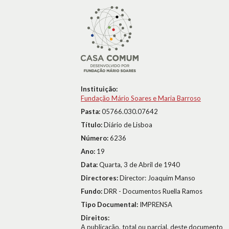
Instituição:
Fundação Mário Soares e Maria Barroso
Pasta:
05766.030.07642
Título:
Diário de Lisboa
Número:
6236
Ano:
19
Data:
Quarta, 3 de Abril de 1940
Directores:
Director: Joaquim Manso
Fundo:
DRR - Documentos Ruella Ramos
Tipo Documental:
IMPRENSA
Direitos:
A publicação, total ou parcial, deste documento