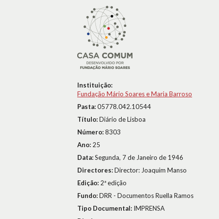
Instituição:
Fundação Mário Soares e Maria Barroso
Pasta:
05778.042.10544
Título:
Diário de Lisboa
Número:
8303
Ano:
25
Data:
Segunda, 7 de Janeiro de 1946
Directores:
Director: Joaquim Manso
Edição:
2ª edição
Fundo:
DRR - Documentos Ruella Ramos
Tipo Documental:
IMPRENSA