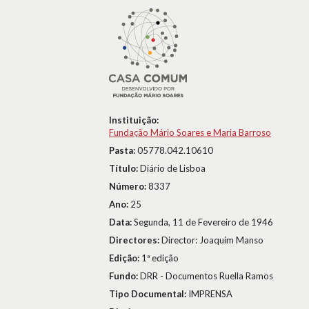
Instituição:
Fundação Mário Soares e Maria Barroso
Pasta:
05778.042.10610
Título:
Diário de Lisboa
Número:
8337
Ano:
25
Data:
Segunda, 11 de Fevereiro de 1946
Directores:
Director: Joaquim Manso
Edição:
1ª edição
Fundo:
DRR - Documentos Ruella Ramos
Tipo Documental:
IMPRENSA