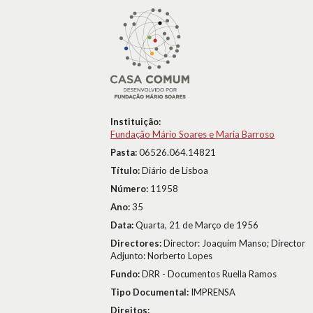
Instituição:
Fundação Mário Soares e Maria Barroso
Pasta:
06526.064.14821
Título:
Diário de Lisboa
Número:
11958
Ano:
35
Data:
Quarta, 21 de Março de 1956
Directores:
Director: Joaquim Manso; Director
Adjunto: Norberto Lopes
Fundo:
DRR - Documentos Ruella Ramos
Tipo Documental:
IMPRENSA
Direitos: