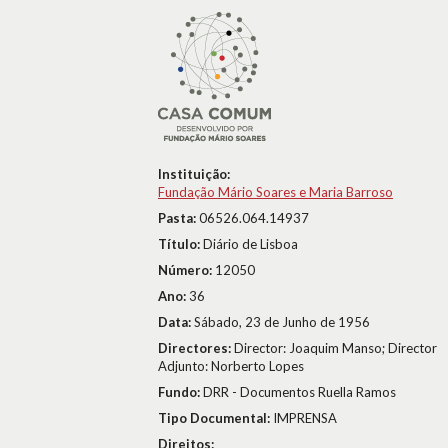
Instituição:
Fundação Mário Soares e Maria Barroso
Pasta:
06526.064.14937
Título:
Diário de Lisboa
Número:
12050
Ano:
36
Data:
Sábado, 23 de Junho de 1956
Directores:
Director: Joaquim Manso; Director
Adjunto: Norberto Lopes
Fundo:
DRR - Documentos Ruella Ramos
Tipo Documental:
IMPRENSA
Direitos: