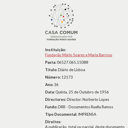
Instituição:
Fundação Mário Soares e Maria Barroso
Pasta:
06527.065.15088
Título:
Diário de Lisboa
Número:
12173
Ano:
36
Data:
Quinta, 25 de Outubro de 1956
Directores:
Director: Norberto Lopes
Fundo:
DRR - Documentos Ruella Ramos
Tipo Documental:
IMPRENSA
Direitos:
A publicação, total ou parcial, deste documento