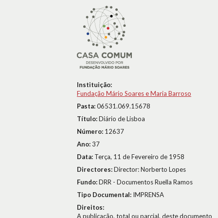
Instituição:
Fundação Mário Soares e Maria Barroso
Pasta:
06531.069.15678
Título:
Diário de Lisboa
Número:
12637
Ano:
37
Data:
Terça, 11 de Fevereiro de 1958
Directores:
Director: Norberto Lopes
Fundo:
DRR - Documentos Ruella Ramos
Tipo Documental:
IMPRENSA
Direitos:
A publicação, total ou parcial, deste documento