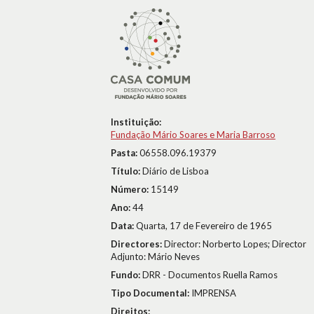
Instituição:
Fundação Mário Soares e Maria Barroso
Pasta:
06558.096.19379
Título:
Diário de Lisboa
Número:
15149
Ano:
44
Data:
Quarta, 17 de Fevereiro de 1965
Directores:
Director: Norberto Lopes; Director
Adjunto: Mário Neves
Fundo:
DRR - Documentos Ruella Ramos
Tipo Documental:
IMPRENSA
Direitos: