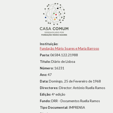
Instituição:
Fundação Mário Soares e Maria Barroso
Pasta:
06584.122.21988
Título:
Diário de Lisboa
Número:
16231
Ano:
47
Data:
Domingo, 25 de Fevereiro de 1968
Directores:
Director: António Ruella Ramos
Edição:
4ª edição
Fundo:
DRR - Documentos Ruella Ramos
Tipo Documental:
IMPRENSA