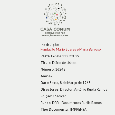
Instituição:
Fundação Mário Soares e Maria Barroso
Pasta:
06584.122.22029
Título:
Diário de Lisboa
Número:
16242
Ano:
47
Data:
Sexta, 8 de Março de 1968
Directores:
Director: António Ruella Ramos
Edição:
1ª edição
Fundo:
DRR - Documentos Ruella Ramos
Tipo Documental:
IMPRENSA