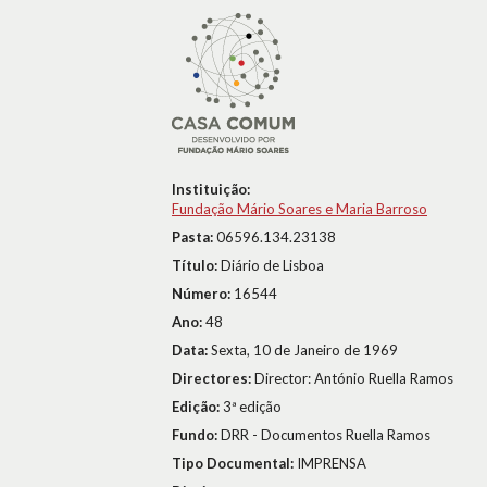
Instituição:
Fundação Mário Soares e Maria Barroso
Pasta:
06596.134.23138
Título:
Diário de Lisboa
Número:
16544
Ano:
48
Data:
Sexta, 10 de Janeiro de 1969
Directores:
Director: António Ruella Ramos
Edição:
3ª edição
Fundo:
DRR - Documentos Ruella Ramos
Tipo Documental:
IMPRENSA