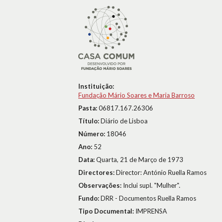
Instituição:
Fundação Mário Soares e Maria Barroso
Pasta:
06817.167.26306
Título:
Diário de Lisboa
Número:
18046
Ano:
52
Data:
Quarta, 21 de Março de 1973
Directores:
Director: António Ruella Ramos
Observações:
Inclui supl. "Mulher".
Fundo:
DRR - Documentos Ruella Ramos
Tipo Documental:
IMPRENSA