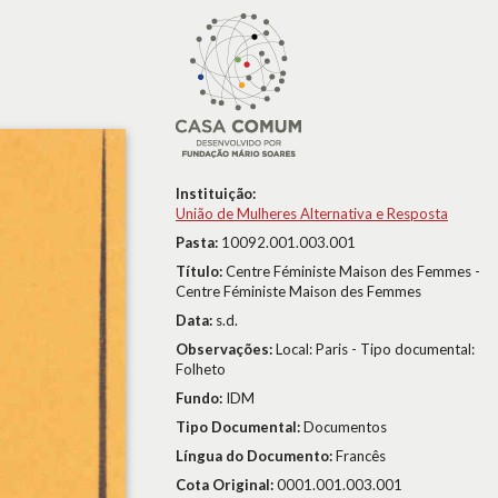
Instituição:
União de Mulheres Alternativa e Resposta
Pasta:
10092.001.003.001
Título:
Centre Féministe Maison des Femmes -
Centre Féministe Maison des Femmes
Data:
s.d.
Observações:
Local: Paris - Tipo documental:
Folheto
Fundo:
IDM
Tipo Documental:
Documentos
Língua do Documento:
Francês
Cota Original:
0001.001.003.001