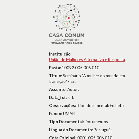
Instituição:
União de Mulheres Alternativa e Resposta
Pasta:
10092.005.006.010
Título:
Seminário "A mulher no mundo em
transição" - s.n.
Assunto:
Autor:
Data_txt:
s.d.
Observações:
Tipo documental: Folheto
Fundo:
UMAR
Tipo Documental:
Documentos
Língua do Documento:
Português
Cota Original:
0001.005.006.010