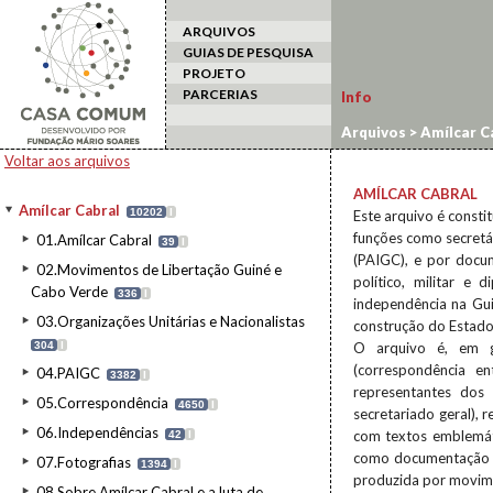
ARQUIVOS
GUIAS DE PESQUISA
PROJETO
PARCERIAS
Info
Arquivos
>
Amílcar C
Voltar aos arquivos
AMÍLCAR CABRAL
Amílcar Cabral
10202
I
Este arquivo é const
funções como secretá
01.Amílcar Cabral
39
I
(PAIGC), e por docu
02.Movimentos de Libertação Guiné e
político, militar e
Cabo Verde
336
I
independência na Gui
03.Organizações Unitárias e Nacionalistas
construção do Estado 
304
I
O arquivo é, em gr
(correspondência en
04.PAIGC
3382
I
representantes dos 
05.Correspondência
4650
I
secretariado geral),
06.Independências
com textos emblemát
42
I
como documentação r
07.Fotografias
1394
I
produzida por movim
08.Sobre Amílcar Cabral e a luta de