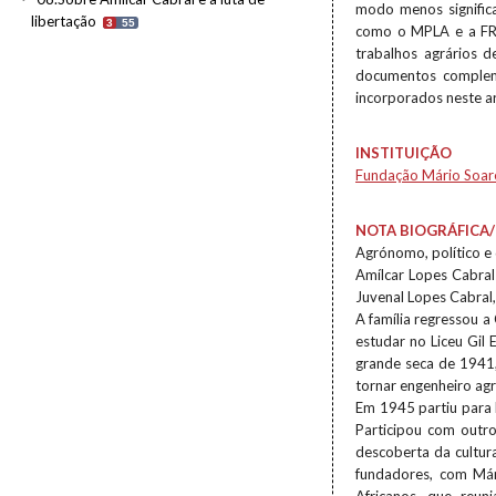
modo menos significa
libertação
3
55
como o MPLA e a FRE
trabalhos agrários 
documentos compleme
incorporados neste a
INSTITUIÇÃO
Fundação Mário Soar
NOTA BIOGRÁFICA/
Agrónomo, político e 
Amílcar Lopes Cabral
Juvenal Lopes Cabral, 
A família regressou 
estudar no Liceu Gil
grande seca de 1941, 
tornar engenheiro a
Em 1945 partiu para 
Participou com outro
descoberta da cultu
fundadores, com Már