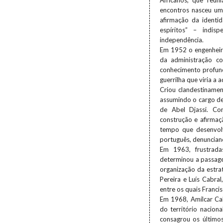
Africanos, que reun
encontros nasceu um 
afirmação da identi
espíritos” – indis
independência.
Em 1952 o engenheir
da administração co
conhecimento profund
guerrilha que viria a 
Criou clandestinamen
assumindo o cargo de 
de Abel Djassi. Co
construção e afirma
tempo que desenvolv
português, denunciand
Em 1963, frustrada
determinou a passage
organização da estra
Pereira e Luís Cabral
entre os quais Franci
Em 1968, Amílcar Ca
do território naciona
consagrou os últimos