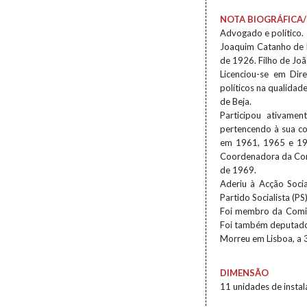
NOTA BIOGRÁFICA/
Advogado e político.
Joaquim Catanho de M
de 1926. Filho de Jo
Licenciou-se em Dir
políticos na qualida
de Beja.
Participou ativamen
pertencendo à sua co
em 1961, 1965 e 196
Coordenadora da Comi
de 1969.
Aderiu à Acção Soci
Partido Socialista (P
Foi membro da Comis
Foi também deputado
Morreu em Lisboa, a 
DIMENSÃO
11 unidades de insta