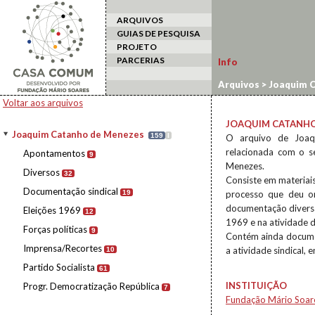
ARQUIVOS
GUIAS DE PESQUISA
PROJETO
PARCERIAS
Info
Arquivos
>
Joaquim C
Voltar aos arquivos
JOAQUIM CATANHO
Joaquim Catanho de Menezes
159
I
O arquivo de Joaq
relacionada com o s
Apontamentos
9
Menezes.
Diversos
32
Consiste em materiai
Documentação sindical
19
processo que deu o
documentação diversa
Eleições 1969
12
1969 e na atividade 
Forças políticas
9
Contém ainda document
Imprensa/Recortes
a atividade sindical,
10
Partido Socialista
61
INSTITUIÇÃO
Progr. Democratização República
7
Fundação Mário Soar