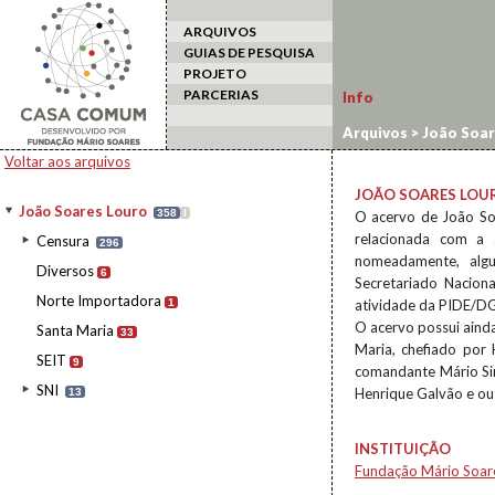
ARQUIVOS
GUIAS DE PESQUISA
PROJETO
PARCERIAS
Info
Arquivos
>
João Soar
Voltar aos arquivos
JOÃO SOARES LOU
João Soares Louro
358
I
O acervo de João Soa
relacionada com a 
Censura
296
nomeadamente, algu
Diversos
6
Secretariado Nacion
Norte Importadora
1
atividade da PIDE/D
O acervo possui aind
Santa Maria
33
Maria, chefiado por
SEIT
9
comandante Mário Si
SNI
Henrique Galvão e ou
13
INSTITUIÇÃO
Fundação Mário Soar