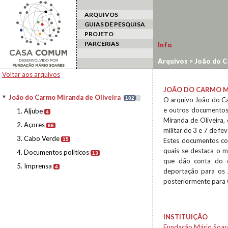
ARQUIVOS
GUIAS DE PESQUISA
PROJETO
PARCERIAS
Info
Arquivos
>
João do C
Voltar aos arquivos
JOÃO DO CARMO M
João do Carmo Miranda de Oliveira
102
I
O arquivo João do Ca
e outros documentos
1. Aljube
4
Miranda de Oliveira, 
2. Açores
66
militar de 3 e 7 de f
3. Cabo Verde
15
Estes documentos co
quais se destaca o m
4. Documentos políticos
13
que dão conta do q
5. Imprensa
4
deportação para os A
posteriormente para 
INSTITUIÇÃO
Fundação Mário Soar