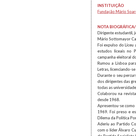
INSTITUIÇÃO
Fundação Mário Soar
NOTA BIOGRÁFICA/
Dirigente estudantil, j
Mário Sottomayor Car
Foi expulso do Liceu
estudos liceais no 
campanha eleitoral d
Rumou a Lisboa para
Letras, licenciando-s
Durante o seu percurs
dos dirigentes das g
todas as universidade
Colaborou na revist
desde 1968.
Apresentou-se como 
1969. Foi preso e e
Dilema da Política Po
Aderiu ao Partido Co
com o líder Álvaro C