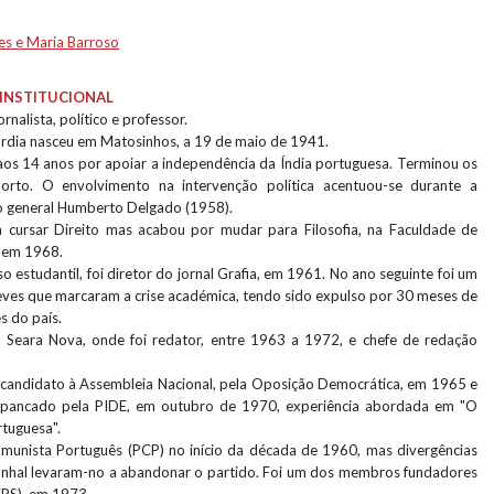
es e Maria Barroso
INSTITUCIONAL
ornalista, político e professor.
dia nasceu em Matosinhos, a 19 de maio de 1941.
 aos 14 anos por apoiar a independência da Índia portuguesa. Terminou os
Porto. O envolvimento na intervenção política acentuou-se durante a
o general Humberto Delgado (1958).
 cursar Direito mas acabou por mudar para Filosofia, na Faculdade de
e em 1968.
o estudantil, foi diretor do jornal Grafia, em 1961. No ano seguinte foi um
reves que marcaram a crise académica, tendo sido expulso por 30 meses de
s do país.
a Seara Nova, onde foi redator, entre 1963 a 1972, e chefe de redação
candidato à Assembleia Nacional, pela Oposição Democrática, em 1965 e
spancado pela PIDE, em outubro de 1970, experiência abordada em "O
rtuguesa".
munista Português (PCP) no início da década de 1960, mas divergências
unhal levaram-no a abandonar o partido. Foi um dos membros fundadores