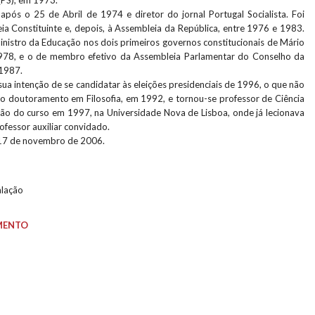
 (PS), em 1973.
após o 25 de Abril de 1974 e diretor do jornal Portugal Socialista. Foi
a Constituinte e, depois, à Assembleia da República, entre 1976 e 1983.
nistro da Educação nos dois primeiros governos constitucionais de Mário
978, e o de membro efetivo da Assembleia Parlamentar do Conselho da
 1987.
ua intenção de se candidatar às eleições presidenciais de 1996, o que não
z o doutoramento em Filosofia, em 1992, e tornou-se professor de Ciência
ação do curso em 1997, na Universidade Nova de Lisboa, onde já lecionava
fessor auxiliar convidado.
 17 de novembro de 2006.
alação
MENTO