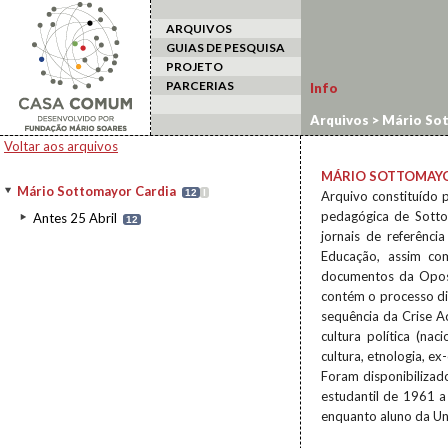
ARQUIVOS
GUIAS DE PESQUISA
PROJETO
PARCERIAS
Info
Arquivos
>
Mário Sot
Voltar aos arquivos
MÁRIO SOTTOMAYO
Mário Sottomayor Cardia
12
I
Arquivo constituído p
pedagógica de Sotto
Antes 25 Abril
12
jornais de referênc
Educação, assim co
documentos da Opos
contém o processo dis
sequência da Crise A
cultura política (nac
cultura, etnologia, ex
Foram disponibiliza
estudantil de 1961 a
enquanto aluno da Un