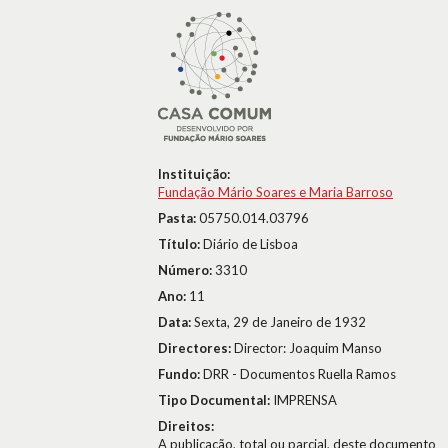
Instituição:
Fundação Mário Soares e Maria Barroso
Pasta:
05750.014.03796
Título:
Diário de Lisboa
Número:
3310
Ano:
11
Data:
Sexta, 29 de Janeiro de 1932
Directores:
Director: Joaquim Manso
Fundo:
DRR - Documentos Ruella Ramos
Tipo Documental:
IMPRENSA
Direitos:
A publicação, total ou parcial, deste documento