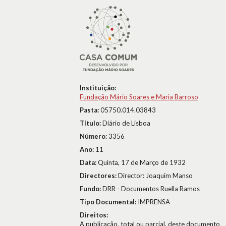
Instituição:
Fundação Mário Soares e Maria Barroso
Pasta:
05750.014.03843
Título:
Diário de Lisboa
Número:
3356
Ano:
11
Data:
Quinta, 17 de Março de 1932
Directores:
Director: Joaquim Manso
Fundo:
DRR - Documentos Ruella Ramos
Tipo Documental:
IMPRENSA
Direitos:
A publicação, total ou parcial, deste documento