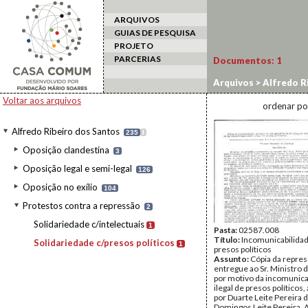
ARQUIVOS
GUIAS DE PESQUISA
PROJETO
PARCERIAS
Documentos:
1
Arquivos
>
Alfredo R
Voltar aos arquivos
ordenar po
Alfredo Ribeiro dos Santos
235
I
Oposição clandestina
3
Oposição legal e semi-legal
126
Oposição no exílio
104
Protestos contra a repressão
2
Solidariedade c/intelectuais
1
Pasta:
02587.008
Título:
Incomunicabilidad
Solidariedade c/presos políticos
1
presos políticos
Assunto:
Cópia da repre
entregue ao Sr. Ministro d
por motivo da incomunica
ilegal de presos políticos,
por Duarte Leite Pereira da
Domingos Leite Pereira,