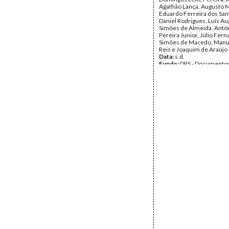
Agathão Lança, Augusto 
Eduardo Ferreira dos Sant
Daniel Rodrigues, Luís A
Simões de Almeida, Antó
Pereira Junior, Júlio Fer
Simões de Macedo, Manu
Reis e Joaquim de Araújo 
Data:
s.d.
Fundo:
DRS - Documentos
Ribeiro dos Santos
Tipo Documental:
Docum
Página(s):
2