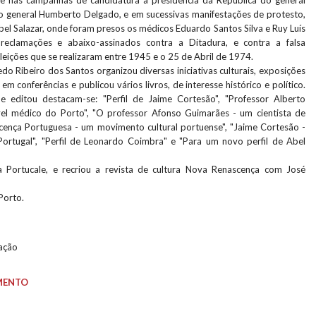
e nas campanhas de candidatura à presidência da República do general
 general Humberto Delgado, e em sucessivas manifestações de protesto,
el Salazar, onde foram presos os médicos Eduardo Santos Silva e Ruy Luís
eclamações e abaixo-assinados contra a Ditadura, e contra a falsa
eleições que se realizaram entre 1945 e o 25 de Abril de 1974.
do Ribeiro dos Santos organizou diversas iniciativas culturais, exposições
u em conferências e publicou vários livros, de interesse histórico e político.
e editou destacam-se: "Perfil de Jaime Cortesão", "Professor Alberto
el médico do Porto", "O professor Afonso Guimarães - um cientista de
cença Portuguesa - um movimento cultural portuense", "Jaime Cortesão -
ortugal", "Perfil de Leonardo Coimbra" e "Para um novo perfil de Abel
a Portucale, e recriou a revista de cultura Nova Renascença com José
Porto.
lação
MENTO