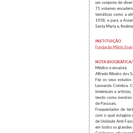
um conjunto de diver
71 volumes encaderna
temáticas como a ati
1958, e para a Asse
Santa Maria e, finalm
INSTITUIÇÃO
Fundação Mário Soar
NOTA BIOGRÁFICA/
Médico e ensaísta.
Alfredo Ribeiro dos 
Fez os seus estudos 
Leonardo Coimbra. C
inteletuais e artista
tendo como mestres e
de Pascoais.
Frequentador de tertú
com o qual estagiou 
de Unidade Anti-Fasc
em todos os grandes