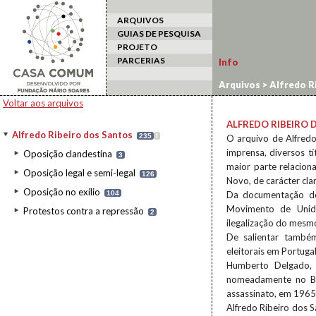
ARQUIVOS
GUIAS DE PESQUISA
PROJETO
PARCERIAS
Info
Arquivos
>
Alfredo R
Voltar aos arquivos
ALFREDO RIBEIRO 
Alfredo Ribeiro dos Santos
235
I
O arquivo de Alfredo
imprensa, diversos t
Oposição clandestina
3
maior parte relacio
Oposição legal e semi-legal
126
Novo, de carácter cla
Oposição no exílio
104
Da documentação des
Movimento de Unid
Protestos contra a repressão
2
ilegalização do mesm
De salientar també
eleitorais em Portuga
Humberto Delgado, i
nomeadamente no Bra
assassinato, em 1965
Alfredo Ribeiro dos S