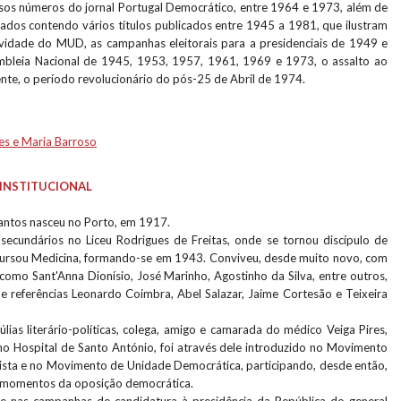
sos números do jornal Portugal Democrático, entre 1964 e 1973, além de
dos contendo vários títulos publicados entre 1945 a 1981, que ilustram
vidade do MUD, as campanhas eleitorais para a presidenciais de 1949 e
mbleia Nacional de 1945, 1953, 1957, 1961, 1969 e 1973, o assalto ao
ente, o período revolucionário do pós-25 de Abril de 1974.
es e Maria Barroso
INSTITUCIONAL
Santos nasceu no Porto, em 1917.
secundários no Liceu Rodrigues de Freitas, onde se tornou discípulo de
ursou Medicina, formando-se em 1943. Conviveu, desde muito novo, com
s, como Sant'Anna Dionísio, José Marinho, Agostinho da Silva, entre outros,
 referências Leonardo Coimbra, Abel Salazar, Jaime Cortesão e Teixeira
lias literário-políticas, colega, amigo e camarada do médico Veiga Pires,
no Hospital de Santo António, foi através dele introduzido no Movimento
ista e no Movimento de Unidade Democrática, participando, desde então,
 momentos da oposição democrática.