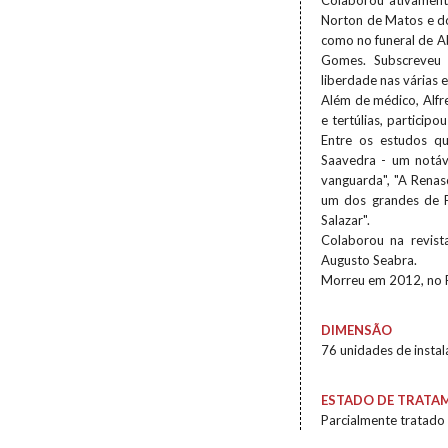
Colaborou ativament
Norton de Matos e do
como no funeral de Ab
Gomes. Subscreveu r
liberdade nas várias 
Além de médico, Alfre
e tertúlias, participo
Entre os estudos qu
Saavedra - um notáv
vanguarda", "A Renas
um dos grandes de P
Salazar".
Colaborou na revist
Augusto Seabra.
Morreu em 2012, no 
DIMENSÃO
76 unidades de insta
ESTADO DE TRATA
Parcialmente tratado