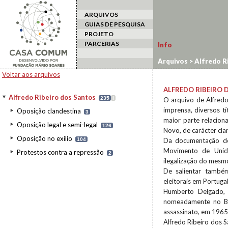
ARQUIVOS
GUIAS DE PESQUISA
PROJETO
PARCERIAS
Info
Arquivos
>
Alfredo R
Voltar aos arquivos
ALFREDO RIBEIRO 
Alfredo Ribeiro dos Santos
235
I
O arquivo de Alfredo
imprensa, diversos t
Oposição clandestina
3
maior parte relacio
Oposição legal e semi-legal
126
Novo, de carácter cla
Oposição no exílio
104
Da documentação des
Movimento de Unid
Protestos contra a repressão
2
ilegalização do mesm
De salientar també
eleitorais em Portuga
Humberto Delgado, i
nomeadamente no Bra
assassinato, em 1965
Alfredo Ribeiro dos S