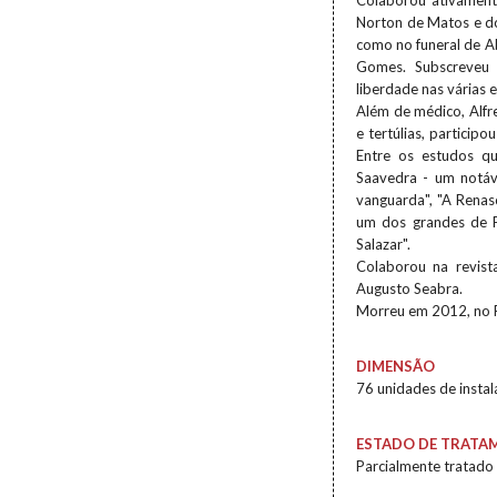
Colaborou ativament
Norton de Matos e do
como no funeral de Ab
Gomes. Subscreveu r
liberdade nas várias 
Além de médico, Alfre
e tertúlias, participo
Entre os estudos qu
Saavedra - um notáv
vanguarda", "A Renas
um dos grandes de P
Salazar".
Colaborou na revist
Augusto Seabra.
Morreu em 2012, no 
DIMENSÃO
76 unidades de insta
ESTADO DE TRATA
Parcialmente tratado