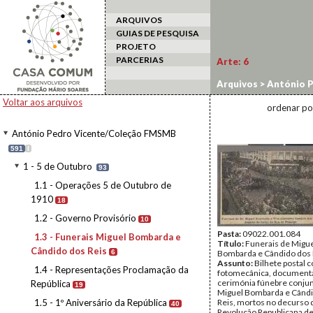
ARQUIVOS
GUIAS DE PESQUISA
PROJETO
PARCERIAS
Arte:
6
Arquivos
>
António 
Cândido dos Reis
Voltar aos arquivos
ordenar po
António Pedro Vicente/Coleção FMSMB
591
I
1 - 5 de Outubro
93
1.1 - Operações 5 de Outubro de
1910
18
1.2 - Governo Provisório
10
Pasta:
09022.001.084
1.3 - Funerais Miguel Bombarda e
Título:
Funerais de Migu
Cândido dos Reis
6
Bombarda e Cândido dos 
Assunto:
Bilhete postal
1.4 - Representações Proclamação da
fotomecânica, document
cerimónia fúnebre conjun
República
19
Miguel Bombarda e Când
1.5 - 1º Aniversário da República
Reis, mortos no decurso 
40
Revolução Republicana de