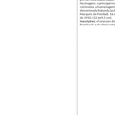
Na imagem, o principal 
cerimónia, a homenagem
denominada Rotunda (act
Marquês de Pombal). 16 
de 1910. (13,6x9,5 cm).
Inscrições:
«Funeraes do 
Bombarda e do Almirante
dos Reis».
Data:
Domingo, 16 de Ou
1910
Fundo:
Colecção Fundaç
Soares/António Pedro Vi
Tipo Documental:
ARTE
Página(s):
1