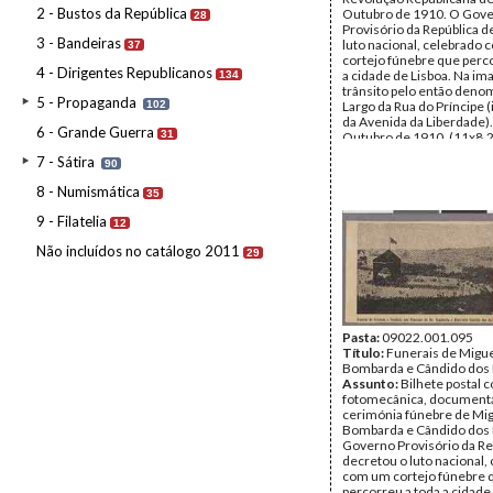
2 - Bustos da República
Outubro de 1910. O Gov
28
Provisório da República d
3 - Bandeiras
luto nacional, celebrado
37
cortejo fúnebre que perc
4 - Dirigentes Republicanos
a cidade de Lisboa. Na im
134
trânsito pelo então deno
5 - Propaganda
102
Largo da Rua do Príncipe
da Avenida da Liberdade).
6 - Grande Guerra
31
Outubro de 1910. (11x8,2
Inscrições:
«Funeraes do 
7 - Sátira
90
Bombarda e do Vice-Almi
Cândido dos Reis/Aspecto
8 - Numismática
35
da Rua do Principe».
Data:
s.d.
9 - Filatelia
12
Fundo:
Colecção Fundaç
Soares/António Pedro Vi
Não incluídos no catálogo 2011
29
Tipo Documental:
ARTE
Página(s):
1
Pasta:
09022.001.095
Título:
Funerais de Migu
Bombarda e Cândido dos 
Assunto:
Bilhete postal
fotomecânica, document
cerimónia fúnebre de Mi
Bombarda e Cândido dos 
Governo Provisório da Re
decretou o luto nacional,
com um cortejo fúnebre 
percorreu a toda a cidade