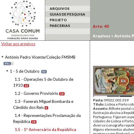
ARQUIVOS
GUIAS DE PESQUISA
PROJETO
PARCERIAS
Arte:
40
Arquivos
>
António 
Voltar aos arquivos
António Pedro Vicente/Coleção FMSMB
591
I
1 - 5 de Outubro
93
1.1 - Operações 5 de Outubro de
1910
18
1.2 - Governo Provisório
10
Pasta:
09022.002.019
1.3 - Funerais Miguel Bombarda e
Título:
Lisboa e Porto sob
Cândido dos Reis
6
Assunto:
Bilhete postal 
ilustração alusiva à Repúb
1.4 - Representações Proclamação da
Portuguesa. Figuram asp
cidades de Lisboa e Port
República
19
diversa iconografia repub
1.5 - 1º Aniversário da República
Alguns elementos alude
progresso em Portugal: u