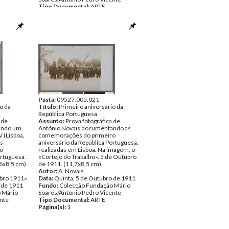
Tipo Documental:
ARTE
Página(s):
1
Pasta:
09527.005.021
o da
Título:
Primeiro aniversário da
República Portuguesa
 de
Assunto:
Prova fotográfica de
ando um
António Novais documentando as
V (Lisboa,
comemorações do primeiro
as
aniversário da República Portuguesa,
o
realizadas em Lisboa. Na imagem, o
ortuguesa.
«Cortejo do Trabalho». 5 de Outubro
6x8,5 cm).
de 1911. (11,7x8,5 cm).
Autor:
A. Novais
ubro 1911»
Data:
Quinta, 5 de Outubro de 1911
 de 1911
Fundo:
Colecção Fundação Mário
 Mário
Soares/António Pedro Vicente
nte
Tipo Documental:
ARTE
Página(s):
1