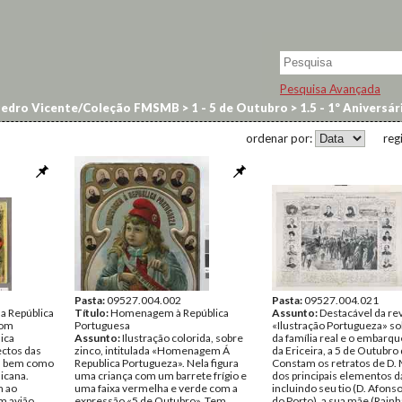
Pesquisa Avançada
Pedro Vicente/Coleção FMSMB
>
1 - 5 de Outubro
>
1.5 - 1º Aniversár
ordenar por:
reg
Pasta:
09527.004.002
Pasta:
09527.004.021
 a República
Título:
Homenagem à República
Assunto:
Destacável da rev
com
Portuguesa
«Ilustração Portugueza» so
lica
Assunto:
Ilustração colorida, sobre
da família real e o embarqu
ectos das
zinco, intitulada «Homenagem Á
da Ericeira, a 5 de Outubro
o, bem como
Republica Portugueza». Nela figura
Constam os retratos de D.
licana.
uma criança com um barrete frígio e
dos principais elementos d
m ao
uma faixa vermelha e verde com a
incluindo seu tio (D. Afons
m avião
expressão «5 de Outubro». Tem
do Porto), a sua mãe (Rainh