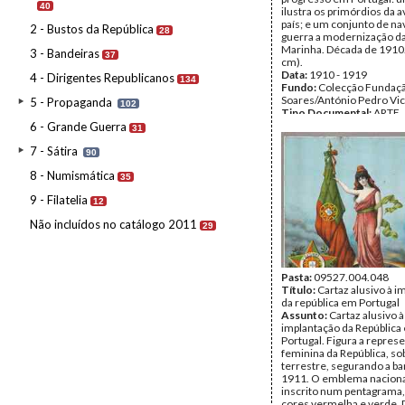
40
ilustra os primórdios da a
país; e um conjunto de na
2 - Bustos da República
28
guerra a modernização da
Marinha. Década de 1910.
3 - Bandeiras
37
cm).
Data:
1910 - 1919
4 - Dirigentes Republicanos
134
Fundo:
Colecção Fundaç
Soares/António Pedro Vi
5 - Propaganda
102
Tipo Documental:
ARTE
Página(s):
1
6 - Grande Guerra
31
7 - Sátira
90
8 - Numismática
35
9 - Filatelia
12
Não incluídos no catálogo 2011
29
Pasta:
09527.004.048
Título:
Cartaz alusivo à i
da república em Portugal
Assunto:
Cartaz alusivo à
implantação da República
Portugal. Figura a repres
feminina da República, so
terrestre, segurando a ba
1911. O emblema naciona
inscrito num pentagrama
cores vermelha e verde.