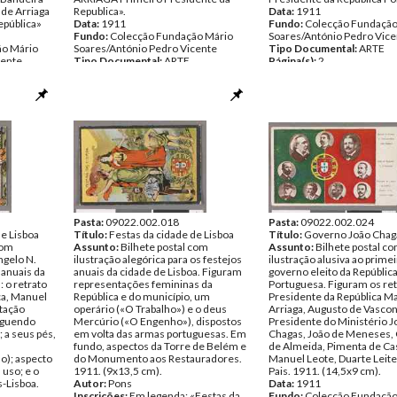
 de Arriaga
Republica».
Data:
1911
epública»
Data:
1911
Fundo:
Colecção Fundação
Fundo:
Colecção Fundação Mário
Soares/António Pedro Vice
ão Mário
Soares/António Pedro Vicente
Tipo Documental:
ARTE
cente
Tipo Documental:
ARTE
Página(s):
2
Página(s):
1
Pasta:
09022.002.018
Pasta:
09022.002.024
de Lisboa
Título:
Festas da cidade de Lisboa
Título:
Governo João Chag
com
Assunto:
Bilhete postal com
Assunto:
Bilhete postal c
ngelo N.
ilustração alegórica para os festejos
ilustração alusiva ao prime
 anuais da
anuais da cidade de Lisboa. Figuram
governo eleito da Repúblic
: o retrato
representações femininas da
Portuguesa. Figuram os ret
ca, Manuel
República e do município, um
Presidente da República M
tação
operário («O Trabalho») e o deus
Arriaga, Augusto de Vascon
erguendo
Mercúrio («O Engenho»), dispostos
Presidente do Ministério J
 a seus pés,
em volta das armas portuguesas. Em
Chagas, João de Meneses, 
fundo, aspectos da Torre de Belém e
de Almeida, Pimenta de Ca
o); aspecto
do Monumento aos Restauradores.
Manuel Leote, Duarte Leite
uso; e o
1911. (9x13,5 cm).
Pais. 1911. (14,5x9 cm).
-Lisboa.
Autor:
Pons
Data:
1911
Inscrições:
Em legenda: «Festas da
Fundo:
Colecção Fundação