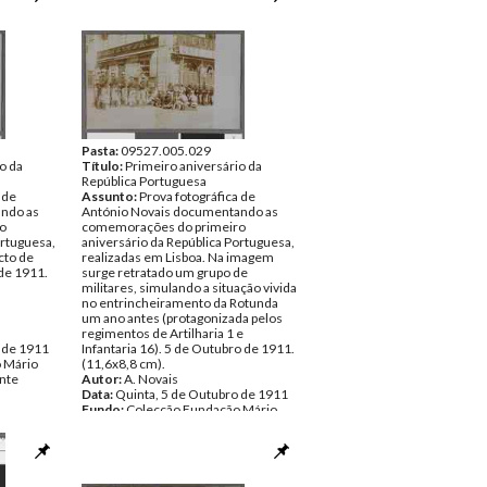
Pasta:
09527.005.029
o da
Título:
Primeiro aniversário da
República Portuguesa
 de
Assunto:
Prova fotográfica de
ndo as
António Novais documentando as
o
comemorações do primeiro
ortuguesa,
aniversário da República Portuguesa,
cto de
realizadas em Lisboa. Na imagem
de 1911.
surge retratado um grupo de
militares, simulando a situação vivida
no entrincheiramento da Rotunda
um ano antes (protagonizada pelos
regimentos de Artilharia 1 e
 de 1911
Infantaria 16). 5 de Outubro de 1911.
 Mário
(11,6x8,8 cm).
nte
Autor:
A. Novais
Data:
Quinta, 5 de Outubro de 1911
Fundo:
Colecção Fundação Mário
Soares/António Pedro Vicente
Tipo Documental:
ARTE
Página(s):
1