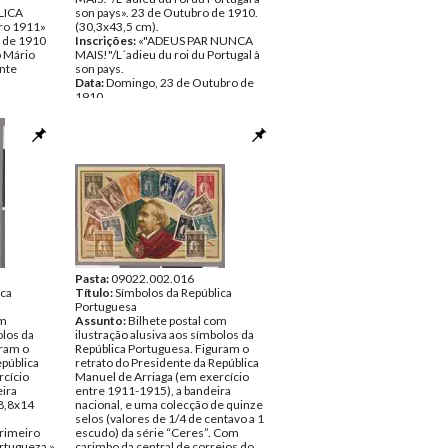
LICA
son pays». 23 de Outubro de 1910.
o 1911»
(30,3x43,5 cm).
o de 1910
Inscrições:
«"ADEUS PAR NUNCA
 Mário
MAIS!"/L´adieu du roi du Portugal à
nte
son pays.
Data:
Domingo, 23 de Outubro de
1910
Fundo:
Colecção Fundação Mário
Soares/António Pedro Vicente
Tipo Documental:
ARTE
Página(s):
1
Pasta:
09022.002.016
ica
Título:
Símbolos da República
Portuguesa
om
Assunto:
Bilhete postal com
olos da
ilustração alusiva aos símbolos da
uram o
República Portuguesa. Figuram o
epública
retrato do Presidente da República
rcício
Manuel de Arriaga (em exercício
eira
entre 1911-1915), a bandeira
(8,8x14
nacional, e uma colecção de quinze
selos (valores de 1/4 de centavo a 1
rimeiro
escudo) da série “Ceres”. Com
rtugueza.»
carimbo da central de correios do