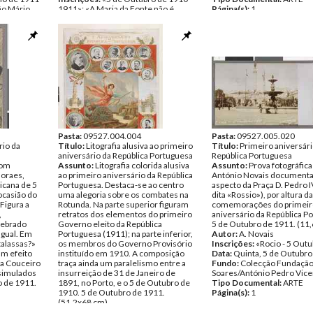
ão Mário
1911»; «A Maria da Fonte não é
Página(s):
1
cente
mulher para graças!...». Inscrições
manuscritas na frente e no verso.
Data:
Quinta, 5 de Outubro de 1911
Fundo:
Colecção Fundação Mário
Soares/António Pedro Vicente
Tipo Documental:
ARTE
Página(s):
2
Pasta:
09527.004.004
Pasta:
09527.005.020
rio da
Título:
Litografia alusiva ao primeiro
Título:
Primeiro aniversári
aniversário da República Portuguesa
República Portuguesa
com
Assunto:
Litografia colorida alusiva
Assunto:
Prova fotográfica
Moraes,
ao primeiro aniversário da República
António Novais document
licana de 5
Portuguesa. Destaca-se ao centro
aspecto da Praça D. Pedro I
ocasião do
uma alegoria sobre os combates na
dita «Rossio»), por altura d
Figura a
Rotunda. Na parte superior figuram
comemorações do primeir
,
retratos dos elementos do primeiro
aniversário da República P
uebrado
Governo eleito da República
5 de Outubro de 1911. (11,
gual. Em
Portuguesa (1911); na parte inferior,
Autor:
A. Novais
talassas?»
os membros do Governo Provisório
Inscrições:
«Rocio - 5 Out
um efeito
instituído em 1910. A composição
Data:
Quinta, 5 de Outubro
iva Couceiro
traça ainda um paralelismo entre a
Fundo:
Colecção Fundação
ssimulados
insurreição de 31 de Janeiro de
Soares/António Pedro Vice
o de 1911.
1891, no Porto, e o 5 de Outubro de
Tipo Documental:
ARTE
1910. 5 de Outubro de 1911.
Página(s):
1
(51,2x68 cm).
 «Onde
Inscrições:
«1º Anniversário da