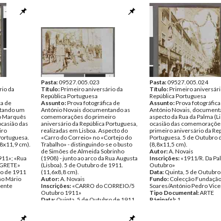
Republica Portugueza»; «A
ro de 1911
Editora/Lisboa»; «1910 - 5 de
ão Mário
Outubro - 1911»
cente
Data:
Quinta, 5 de Outubro de 1911
Fundo:
Colecção Fundação Mário
Soares/António Pedro Vicente
Tipo Documental:
ARTE
Página(s):
1
Pasta:
09527.005.023
Pasta:
09527.005.024
rio da
Título:
Primeiro aniversário da
Título:
Primeiro aniversári
República Portuguesa
República Portuguesa
ca de
Assunto:
Prova fotográfica de
Assunto:
Prova fotográfica
ntando um
António Novais documentando as
António Novais, documen
do Marquês
comemorações do primeiro
aspecto da Rua da Palma (Li
ocasião das
aniversário da República Portuguesa,
ocasião das comemoraçõe
iro
realizadas em Lisboa. Aspecto do
primeiro aniversário da Re
Portuguesa.
«Carro do Correio» no «Cortejo do
Portuguesa. 5 de Outubro 
,8x11,9 cm).
Trabalho» - distinguindo-se o busto
(8,8x11,5 cm).
de Simões de Almeida Sobrinho
Autor:
A. Novais
911»; «Rua
(1908) - junto ao arco da Rua Augusta
Inscrições:
«1911/R. Da Pa
EGRETE»
(Lisboa). 5 de Outubro de 1911.
Outubro»
ro de 1911
(11,6x8,8 cm).
Data:
Quinta, 5 de Outubro
ão Mário
Autor:
A. Novais
Fundo:
Colecção Fundação
cente
Inscrições:
«CARRO do CORREIO/5
Soares/António Pedro Vice
Outubro 1911»
Tipo Documental:
ARTE
Data:
Quinta, 5 de Outubro de 1911
Página(s):
1
Fundo:
Colecção Fundação Mário
Soares/António Pedro Vicente
Tipo Documental:
ARTE