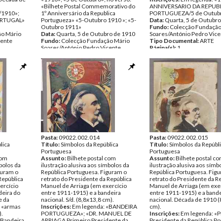
«Bilhete Postal Commemorativo do
ANNIVERSARIO DA REPUB
/1910»;
1º Anniversário da Republica
PORTUGUEZA/5 de Outubr
PORTUGAL»
Portugueza» «5-Outubro 1910 »; «5-
Data:
Quarta, 5 de Outubr
Outubro 1911»
Fundo:
Colecção Fundação
ão Mário
Data:
Quarta, 5 de Outubro de 1910
Soares/António Pedro Vice
cente
Fundo:
Colecção Fundação Mário
Tipo Documental:
ARTE
Soares/António Pedro Vicente
Página(s):
1
Tipo Documental:
ARTE
Página(s):
1
Pasta:
09022.002.014
Pasta:
09022.002.015
lica
Título:
Símbolos da República
Título:
Símbolos da Repúbl
Portuguesa
Portuguesa
com
Assunto:
Bilhete postal com
Assunto:
Bilhete postal c
bolos da
ilustração alusiva aos símbolos da
ilustração alusiva aos símb
guram o
República Portuguesa. Figuram o
República Portuguesa. Fig
República
retrato do Presidente da República
retrato do Presidente da R
ercício
Manuel de Arriaga (em exercício
Manuel de Arriaga (em exe
deira do
entre 1911-1915) e a bandeira
entre 1911-1915) e a band
e da
nacional. S/d. (8,8x13,8 cm).
nacional. Década de 1910 
s «armas
Inscrições:
Em legenda: «BANDEIRA
cm).
).
PORTUGUEZA»; «DR. MANUEL DE
Inscrições:
Em legenda: «P
«Bandeira
ARRIAGA Primeiro Presidente da
Presidente da República Po