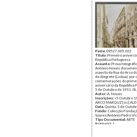
estã[o os] talassas»
Data:
Quinta, 5 de Outub
Fundo:
Colecção Fundaç
Soares/António Pedro Vi
Tipo Documental:
ARTE
Página(s):
1
Pasta:
09527.005.022
Título:
Primeiro aniversá
República Portuguesa
Assunto:
Prova fotográfi
António Novais docume
aspecto da Rua do Arco 
de Alegrete (Lisboa), por 
comemorações do prime
aniversário da República 
5 de Outubro de 1911. (8
Autor:
A. Novais
Inscrições:
«5 Outubro 1
ARCO MARQUZ [sic] AL
Data:
Quinta, 5 de Outub
Fundo:
Colecção Fundaç
Soares/António Pedro Vi
Tipo Documental:
ARTE
Página(s):
1