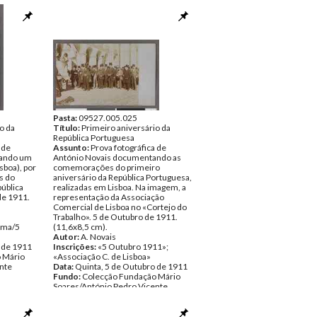
Pasta:
09527.005.025
o da
Título:
Primeiro aniversário da
República Portuguesa
 de
Assunto:
Prova fotográfica de
tando um
António Novais documentando as
sboa), por
comemorações do primeiro
s do
aniversário da República Portuguesa,
pública
realizadas em Lisboa. Na imagem, a
de 1911.
representação da Associação
Comercial de Lisboa no «Cortejo do
Trabalho». 5 de Outubro de 1911.
lma/5
(11,6x8,5 cm).
Autor:
A. Novais
 de 1911
Inscrições:
«5 Outubro 1911»;
 Mário
«Associação C. de Lisboa»
nte
Data:
Quinta, 5 de Outubro de 1911
Fundo:
Colecção Fundação Mário
Soares/António Pedro Vicente
Tipo Documental:
ARTE
Página(s):
1