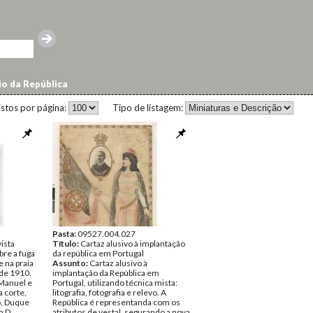
io da República
istos por página:
Tipo de listagem:
Pasta:
09527.004.027
ista
Título:
Cartaz alusivo à implantação
bre a fuga
da república em Portugal
e na praia
Assunto:
Cartaz alusivo à
 de 1910.
implantação da República em
 Manuel e
Portugal, utilizando técnica mista:
a corte,
litografia, fotografia e relevo. A
o, Duque
República é representanda com os
a D.
atributos de vestal, segurando a nova