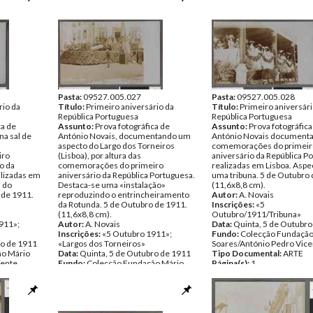
Página(s):
1
Pasta:
09527.005.027
Pasta:
09527.005.028
rio da
Título:
Primeiro aniversário da
Título:
Primeiro aniversári
República Portuguesa
República Portuguesa
ca de
Assunto:
Prova fotográfica de
Assunto:
Prova fotográfica
na sal de
António Novais, documentando um
António Novais documenta
aspecto do Largo dos Torneiros
comemorações do primeir
iro
(Lisboa), por altura das
aniversário da República P
o da
comemorações do primeiro
realizadas em Lisboa. Aspe
alizadas em
aniversário da República Portuguesa.
uma tribuna. 5 de Outubro 
a do
Destaca-se uma «instalação»
(11,6x8,8 cm).
 de 1911.
reproduzindo o entrincheiramento
Autor:
A. Novais
da Rotunda. 5 de Outubro de 1911.
Inscrições:
«5
(11,6x8,8 cm).
Outubro/1911/Tribuna»
911»;
Autor:
A. Novais
Data:
Quinta, 5 de Outubro
Inscrições:
«5 Outubro 1911»;
Fundo:
Colecção Fundação
ro de 1911
«Largos dos Torneiros»
Soares/António Pedro Vice
ão Mário
Data:
Quinta, 5 de Outubro de 1911
Tipo Documental:
ARTE
cente
Fundo:
Colecção Fundação Mário
Página(s):
1
Soares/António Pedro Vicente
Tipo Documental:
ARTE
Página(s):
1