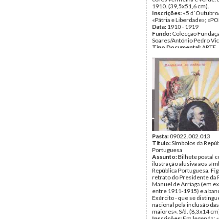
1910. (39,5x51,6 cm).
Inscrições:
«5 d´Outubro
«Pátria e Liberdade»; «
Data:
1910 - 1919
Fundo:
Colecção Fundaç
Soares/António Pedro Vi
Tipo Documental:
ARTE
Página(s):
1
Pasta:
09022.002.013
Título:
Símbolos da Repúb
Portuguesa
Assunto:
Bilhete postal 
ilustração alusiva aos sím
República Portuguesa. Fi
retrato do Presidente da 
Manuel de Arriaga (em ex
entre 1911-1915) e a ban
Exército - que se distingu
nacional pela inclusão da
maiores». S/d. (8,3x14 cm
Inscrições:
Em legenda: 