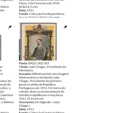
Porto. 3 de Fevereiro de 1914.
 Mário
(8,8x13,5 cm).
nte
Data:
1911
Fundo:
Colecção Fundação Mário
Soares/António Pedro Vicente
Tipo Documental:
ARTE
Página(s):
1
Pasta:
09022.002.033
as
Título:
João Chagas, Presidente do
om
Ministério
iro
Assunto:
Bilhete postal com imagem
a
fotomecânica retratando João
ratos do
Chagas, Presidente do primeiro
anuel de
governo eleito da República
celos, o
Portuguesa em 1911. Em torno do
oão
retrato, diversa ornamentação de
Cupertino
temática republicana e maçónica.
stro,
1911. (9,2x14 cm).
, e Sidónio
Inscrições:
Em legenda: «Joaó
Chagas»
Data:
1911
 Mário
Fundo:
Colecção Fundação Mário