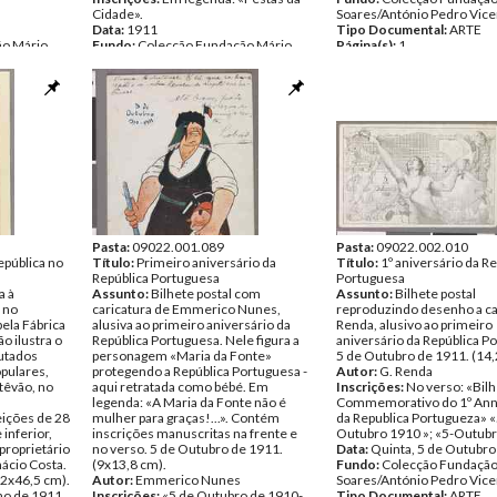
Cidade».
Soares/António Pedro Vice
Data:
1911
Tipo Documental:
ARTE
ão Mário
Fundo:
Colecção Fundação Mário
Página(s):
1
cente
Soares/António Pedro Vicente
Tipo Documental:
ARTE
Página(s):
1
Pasta:
09022.001.089
Pasta:
09022.002.010
pública no
Título:
Primeiro aniversário da
Título:
1º aniversário da R
República Portuguesa
Portuguesa
a à
Assunto:
Bilhete postal com
Assunto:
Bilhete postal
 no
caricatura de Emmerico Nunes,
reproduzindo desenho a ca
ela Fábrica
alusiva ao primeiro aniversário da
Renda, alusivo ao primeiro
o ilustra o
República Portuguesa. Nele figura a
aniversário da República P
utados
personagem «Maria da Fonte»
5 de Outubro de 1911. (14,
pulares,
protegendo a República Portuguesa -
Autor:
G. Renda
stêvão, no
aqui retratada como bébé. Em
Inscrições:
No verso: «Bilh
legenda: «A Maria da Fonte não é
Commemorativo do 1º Ann
eições de 28
mulher para graças!...». Contém
da Republica Portugueza» «
inferior,
inscrições manuscritas na frente e
Outubro 1910 »; «5-Outub
proprietário
no verso. 5 de Outubro de 1911.
Data:
Quinta, 5 de Outubro
nácio Costa.
(9x13,8 cm).
Fundo:
Colecção Fundação
,2x46,5 cm).
Autor:
Emmerico Nunes
Soares/António Pedro Vice
ho de 1911
Inscrições:
«5 de Outubro de 1910-
Tipo Documental:
ARTE