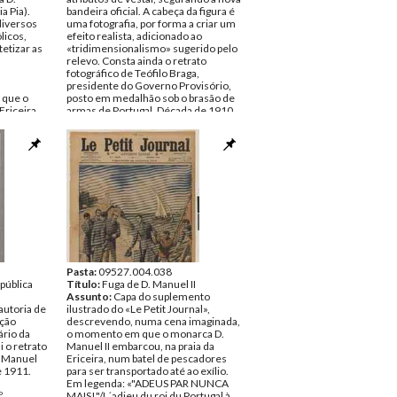
a Pia).
bandeira oficial. A cabeça da figura é
diversos
uma fotografia, por forma a criar um
licos,
efeito realista, adicionado ao
tetizar as
«tridimensionalismo» sugerido pelo
relevo. Consta ainda o retrato
a
fotográfico de Teófilo Braga,
a
presidente do Governo Provisório,
 que o
posto em medalhão sob o brasão de
Ericeira,
armas de Portugal. Década de 1910.
caminho do
(30x50,5 cm).
a
Inscrições:
Em legenda: «THEOFILO
os
BRAGA/Presidente do Conselho de
e 1910.
Ministros do Governo da Republica»
Data:
1910 - 1919
Fundo:
Colecção Fundação Mário
eal -
Soares/António Pedro Vicente
ira na
Tipo Documental:
ARTE
10»; «N.º
Página(s):
1
 Mário
nte
Pasta:
09527.004.038
epública
Título:
Fuga de D. Manuel II
Assunto:
Capa do suplemento
 autoria de
ilustrado do «Le Petit Journal»,
ação
descrevendo, numa cena imaginada,
ário da
o momento em que o monarca D.
i o retrato
Manuel II embarcou, na praia da
a Manuel
Ericeira, num batel de pescadores
e 1911.
para ser transportado até ao exílio.
Em legenda: «"ADEUS PAR NUNCA
º
MAIS!"/L´adieu du roi du Portugal à