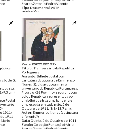
nte
Soares/António Pedro Vicente
Tipo Documental:
ARTE
Página(s):
1
Pasta:
09022.002.035
epública
Título:
1º aniversário da República
Portuguesa
Assunto:
Bilhete postal com
rvão de G.
caricatura da autoria de Emmerico
Nunes (?), alusiva ao primeiro
ortuguesa.
aniversário da República Portuguesa.
2x9,3 cm).
Figura o «Zé Povinho» segurando ao
colo a República, representada por
ete Postal
um bébé que traz uma bandeira e
iversário
uma espada em cada mão. 5 de
5-
Outubro de 1911. (8,8x13,7 cm).
ro 1911»
Autor:
Emmerico Nunes (assinatura
 de 1911
diferente?)
 Mário
Data:
Quinta, 5 de Outubro de 1911
nte
Fundo:
Colecção Fundação Mário
Soares/António Pedro Vicente