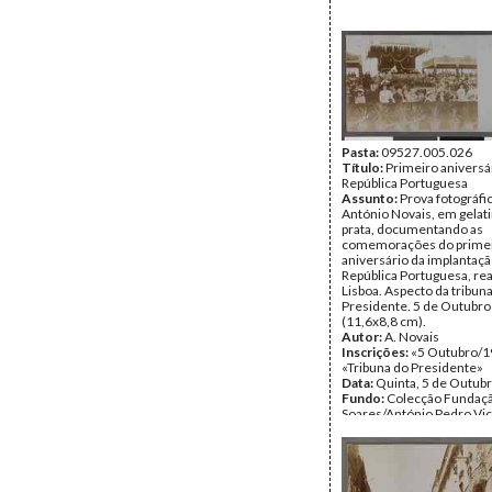
Pasta:
09527.005.026
Título:
Primeiro aniversá
República Portuguesa
Assunto:
Prova fotográfi
António Novais, em gelati
prata, documentando as
comemorações do prime
aniversário da implantaçã
República Portuguesa, re
Lisboa. Aspecto da tribun
Presidente. 5 de Outubro
(11,6x8,8 cm).
Autor:
A. Novais
Inscrições:
«5 Outubro/1
«Tribuna do Presidente»
Data:
Quinta, 5 de Outub
Fundo:
Colecção Fundaç
Soares/António Pedro Vi
Tipo Documental:
ARTE
Página(s):
1