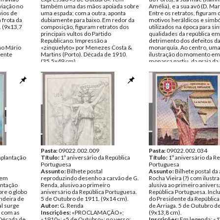
viação no
também uma das mãos apoiada sobre
Amélia), e a sua avó (D. Mari
vios de
uma espada; com a outra, aponta
Entre os retratos, figuram 
 frota da
dubiamente para baixo. Em redor da
motivos heráldicos e simbó
 (9x13,7
composição, figuram retratos dos
utilizados na época para sin
principais vultos do Partido
qualidades da república em
Republicano. Impressão a
detrimento dos defeitos d
ão Mário
«zinquelyto» por Menezes Costa &
monarquia. Ao centro, um
cente
Martins (Porto). Década de 1910.
ilustração do momento em
(35,5x49 cm).
monarca partiu, da praia da 
Autor:
H. Ferreira
para o iate «Amelia IV», a 
Inscrições:
Homenagem à República
exílio. Na parte inferior, um
Portugueza
reportagem descrevendo 
Data:
1910 - 1919
acontecimentos. Década d
Fundo:
Colecção Fundação Mário
(79x59 cm).
Soares/António Pedro Vicente
Inscrições:
«Quadros da
Tipo Documental:
ARTE
revolução/Fuga da Familia R
Página(s):
1
Embarque na praia da Erice
tarde de 5 de outubro de 19
3»
Data:
1910 - 1919
Fundo:
Colecção Fundação
Pasta:
09022.002.009
Soares/António Pedro Vice
Pasta:
09022.002.034
mplantação
Título:
1º aniversário da República
Tipo Documental:
Título:
1º aniversário da R
ARTE
Portuguesa
Página(s):
Portuguesa
1
Assunto:
Bilhete postal
Assunto:
Bilhete postal da
 em
reproduzindo desenho a carvão de G.
Rocha Vieira (?) com ilustr
entação
Renda, alusivo ao primeiro
alusiva ao primeiro anivers
bre o globo
aniversário da República Portuguesa.
República Portuguesa. Inclu
ndeira de
5 de Outubro de 1911. (9x14 cm).
do Presidente da Repúblic
l surge
Autor:
G. Renda
de Arriaga. 5 de Outubro d
, com as
Inscrições:
«PROCLAMAÇÃO»;
(9x13,8 cm).
 Década de
«1910»; «5 de Outubro»; no verso:
Inscrições:
Em legenda: «1