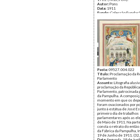
Autor:
Pons
Data:
1911
Fundo:
Colecção Fundaç
Soares/António Pedro Vi
Tipo Documental:
ARTE
Página(s):
1
Pasta:
09527.004.022
Título:
Proclamação da Re
Parlamento
Assunto:
Litografia alusiv
proclamação da República
Parlamento, patrocinada p
da Pampulha. A composiçã
momento em que os dep
foram ovacionados por po
junto à estátua de José E
primeiro dia de trabalhos
parlamentares após as el
de Maio de 1911. Na parte 
consta o retrato do então 
da Fábrica da Pampulha, I
19 de Junho de 1911. (32
Data:
Segunda, 19 de Jun