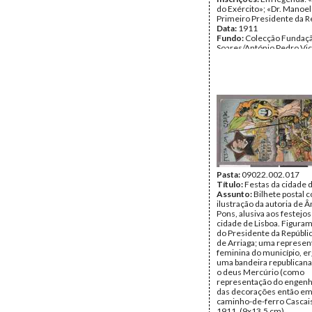
do Exército»; «Dr. Manoel
Primeiro Presidente da R
Data:
1911
Fundo:
Colecção Fundaç
Soares/António Pedro Vi
Tipo Documental:
ARTE
Página(s):
1
Pasta:
09022.002.017
Título:
Festas da cidade 
Assunto:
Bilhete postal 
ilustração da autoria de Â
Pons, alusiva aos festejos
cidade de Lisboa. Figuram
do Presidente da Repúbli
de Arriaga; uma represen
feminina do município, 
uma bandeira republicana;
o deus Mercúrio (como
representação do engenh
das decorações então em 
caminho-de-ferro Cascais
1911. (9x13,5 cm).