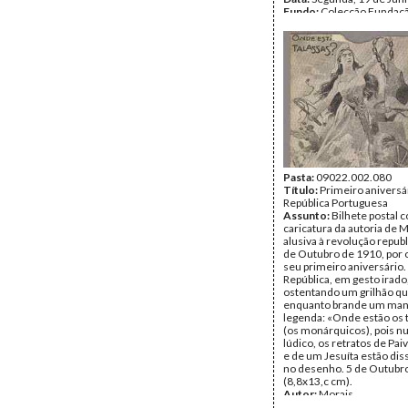
Fundo:
Colecção Fundaç
Soares/António Pedro Vi
Tipo Documental:
ARTE
Página(s):
1
Pasta:
09022.002.080
Título:
Primeiro aniversá
República Portuguesa
Assunto:
Bilhete postal 
caricatura da autoria de 
alusiva à revolução repub
de Outubro de 1910, por 
seu primeiro aniversário. 
República, em gesto irado
ostentando um grilhão q
enquanto brande um man
legenda: «Onde estão os 
(os monárquicos), pois n
lúdico, os retratos de Pa
e de um Jesuíta estão di
no desenho. 5 de Outubr
(8,8x13,c cm).
Autor:
Morais
Inscrições:
Em legenda: