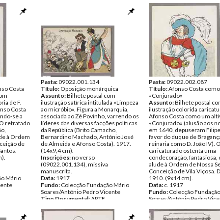
Fundo:
Colecção Fundação Mário
to,
Soares/António Pedro Vicente
ado/Porque
Tipo Documental:
ARTE
roto anda
Página(s):
1
faz mal na
onteira/Não
.
ão Mário
cente
Pasta:
09022.001.134
Pasta:
09022.002.087
nso Costa
Título:
Oposição monárquica
Título:
Afonso Costa como
com
Assunto:
Bilhete postal com
«Conjurado»
ria de F.
ilustração satírica intitulada «Limpeza
Assunto:
Bilhete postal c
onso Costa
ao micróbio». Figura a Monarquia,
ilustração colorida caricat
ndo-se a
associada ao Zé Povinho, varrendo os
Afonso Costa como um alti
O retratado
líderes das diversas facções políticas
«Conjurado» (alusão aos n
ão,
da República (Brito Camacho,
em 1640, depuseram Filipe 
lude à Ordem
Bernardino Machado, António José
favor do duque de Braganç
ceição de
de Almeida e Afonso Costa). 1917.
reinaria como D. João IV). 
Santos.
(14x9,4 cm).
caricaturado ostenta uma
).
Inscrições:
no verso
condecoração, fantasiosa, 
(09022.001.134), missiva
alude à Ordem de Nossa S
manuscrita.
Conceição de Vila Viçosa. 
ão Mário
Data:
1917
1910. (9x14 cm).
cente
Fundo:
Colecção Fundação Mário
Data:
c. 1917
Soares/António Pedro Vicente
Fundo:
Colecção Fundação
Tipo Documental:
ARTE
Soares/António Pedro Vice
Página(s):
2
Tipo Documental:
ARTE
Página(s):
1