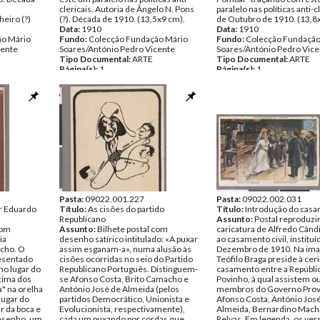
clericais. Autoria de Ângelo N. Pons
paralelo nas políticas anti-c
heiro (?)
(?). Década de 1910. (13,5x9 cm).
de Outubro de 1910. (13,8
Data:
1910
Data:
1910
ão Mário
Fundo:
Colecção Fundação Mário
Fundo:
Colecção Fundação
cente
Soares/António Pedro Vicente
Soares/António Pedro Vice
Tipo Documental:
ARTE
Tipo Documental:
ARTE
Página(s):
1
Página(s):
1
Pasta:
09022.001.227
Pasta:
09022.002.031
r Eduardo
Título:
As cisões do partido
Título:
Introdução do casam
Republicano
Assunto:
Postal reproduzi
com
Assunto:
Bilhete postal com
caricatura de Alfredo Când
ia
desenho satírico intitulado: «A puxar
ao casamento civil, institu
acho. O
assim esganam-a», numa alusão às
Dezembro de 1910. Na im
resentado
cisões ocorridas no seio do Partido
Teófilo Braga preside à ce
o lugar do
Republicano Português. Distinguem-
casamento entre a Repúblic
 cima dos
se Afonso Costa, Brito Camacho e
Povinho, à qual assistem o
" na orelha
António José de Almeida (pelos
membros do Governo Provi
lugar do
partidos Democrático, Unionista e
Afonso Costa, António Jos
r da boca e
Evolucionista, respectivamente),
Almeida, Bernardino Mach
desenho, um
cada um puxando por cordas que
Relvas. Em legenda, os ver