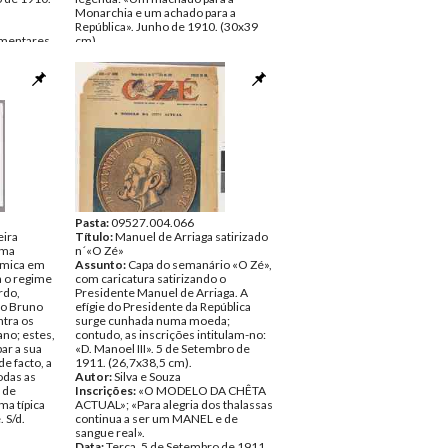
Monarchia e um achado para a
República». Junho de 1910. (30x39
amentares
cm).
so
Autor:
Francisco Valença
onso
Inscrições:
«Um machado para a
mões.
Monarchia e um achado para a
República». Verso: «Bernardino
 Mário
Machado», texto de Albino Forjaz de
nte
Sampaio.
Data:
Junho de 1910
Fundo:
Colecção Fundação Mário
Soares/António Pedro Vicente
Tipo Documental:
ARTE
Página(s):
2
Pasta:
09527.004.066
eira
Título:
Manuel de Arriaga satirizado
uma
n´«O Zé»
lémica em
Assunto:
Capa do semanário «O Zé»,
a o regime
com caricatura satirizando o
rdo,
Presidente Manuel de Arriaga. A
io Bruno
efígie do Presidente da República
ntra os
surge cunhada numa moeda;
ano; estes,
contudo, as inscrições intitulam-no:
ar a sua
«D. Manoel III». 5 de Setembro de
 de facto, a
1911. (26,7x38,5 cm).
odas as
Autor:
Silva e Souza
 de
Inscrições:
«O MODELO DA CHÊTA
ma típica
ACTUAL»; «Para alegria dos thalassas
 S/d.
continua a ser um MANEL e de
sangue real».
Data:
Terça, 5 de Setembro de 1911