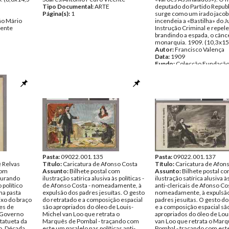
Tipo Documental:
ARTE
deputado do Partido Repub
Página(s):
1
surge como um irado jacob
ão Mário
incendeia a «Bastilha» do J
cente
Instrução Criminal e repele
brandindo a espada, o cânc
monarquia. 1909. (10,3x15
Autor:
Francisco Valença
Data:
1909
Fundo:
Colecção Fundação
Soares/António Pedro Vice
Tipo Documental:
ARTE
Página(s):
1
Pasta:
09022.001.135
Pasta:
09022.001.137
é Relvas
Título:
Caricatura de Afonso Costa
Título:
Caricatura de Afon
com
Assunto:
Bilhete postal com
Assunto:
Bilhete postal c
aturando
ilustração satírica alusiva às políticas -
ilustração satírica alusiva às
 político
de Afonso Costa - nomeadamente, à
anti-clericais de Afonso Cos
ma pasta
expulsão dos padres jesuítas. O gesto
nomeadamente, à expulsã
ixo do braço
do retratado e a composição espacial
padres jesuítas. O gesto do
es de
são apropriados do óleo de Louis-
e a composição espacial sã
o Governo
Michel van Loo que retrata o
apropriados do óleo de Lou
statueta da
Marquês de Pombal - traçando com
van Loo que retrata o Mar
o. Década
este um paralelo nas políticas anti-
Pombal - traçando com est