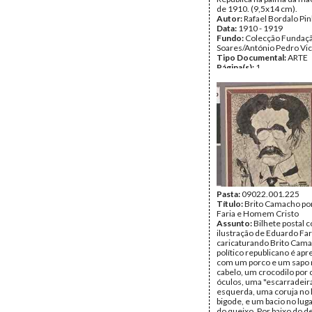
de 1910. (9,5x14 cm).
Autor:
Rafael Bordalo Pin
Data:
1910 - 1919
Fundo:
Colecção Fundaç
Soares/António Pedro Vi
Tipo Documental:
ARTE
Página(s):
1
Pasta:
09022.001.225
Título:
Brito Camacho po
Faria e Homem Cristo
Assunto:
Bilhete postal 
ilustração de Eduardo Far
caricaturando Brito Cam
político republicano é ap
com um porco e um sapo n
cabelo, um crocodilo por
óculos, uma "escarradeira
esquerda, uma coruja no 
bigode, e um bacio no luga
do queixo. Por baixo do 