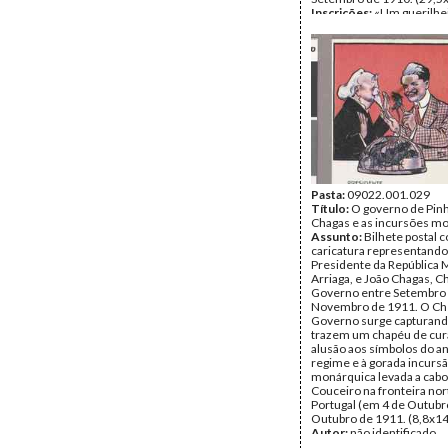
Inscrições:
«Um guerilhei
verso (09527.001.017.00
«Magalhães Lima» texto 
Vieira.
Data:
Setembro de 1910
Fundo:
Colecção Fundaç
Soares/António Pedro Vi
Tipo Documental:
ARTE
Página(s):
2
Pasta:
09022.001.029
Título:
O governo de Pin
Chagas e as incursões m
Assunto:
Bilhete postal 
caricatura representando
Presidente da República 
Arriaga, e João Chagas, C
Governo entre Setembro
Novembro de 1911. O Ch
Governo surge capturand
trazem um chapéu de cur
alusão aos símbolos do an
regime e à gorada incurs
monárquica levada a cabo
Couceiro na fronteira nor
Portugal (em 4 de Outubr
Outubro de 1911. (8,8x14
Autor:
não identificado
Inscrições:
Em legenda, 