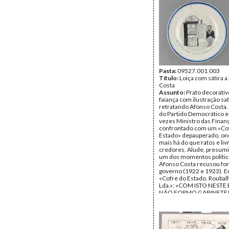
Pasta:
09527.001.003
Título:
Loiça com sátira 
Costa
Assunto:
Prato decorati
faiança com ilustração sat
retratando Afonso Costa
do Partido Democrático e
vezes Ministro das Finanç
confrontado com um «Co
Estado» depauperado, on
mais há do que ratos e liv
credores. Alude, presum
um dos momentos políti
Afonso Costa recusou fo
governo (1922 e 1923). E
«Cofre do Estado. Roubalh
Lda.»; «COM ISTO NESTE
NÃO FORMO GABINETE!!!..
Década de 1920. (Ø 34 cm
Inscrições:
Em legenda: 
Estado. Roubalheira & Cª
ISTO NESTE ESTADO N
GABINETE!!!.......»