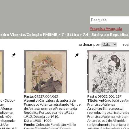
Pesquisa Avançada
Pedro Vicente/Coleção FMSMB
>
7 - Sátira
>
7.4 - Sátira ao Republic
ordenar por:
reg
Pasta:
09527.004.065
Pasta:
09022.001.187
o «Diabo»
Assunto:
Caricatura da autoria de
Título:
António José de Al
com
Francisco Valença retratando Manuel
Francisco Valença
o Afonso
de Arriaga, primeiro Presidente da
Assunto:
Bilhete postal
ndigente.
República Portuguesa - de 1911 a
reproduzindo caricatura d
lada «Os
1915. Década de 1910.
Francisco Valença retrata
m legenda:
Data:
1900 - 1909
António José de Almeida
ALMA»;
Fundo:
Colecção Fundação Mário
(originalmente inserta na p
. (8,8x14,5
Soares/António Pedro Vicente
«Varões Assinalados»). O 