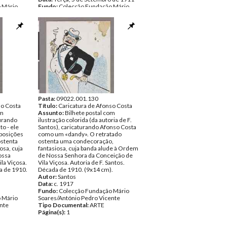
 Mário
Fundo:
Colecção Fundação Mário
nte
Soares/António Pedro Vicente
Tipo Documental:
ARTE
Página(s):
1
Pasta:
09022.001.130
so Costa
Título:
Caricatura de Afonso Costa
om
Assunto:
Bilhete postal com
turando
ilustração colorida (da autoria de F.
o - ele
Santos), caricaturando Afonso Costa
 posições
como um «dandy». O retratado
ostenta
ostenta uma condecoração,
osa, cuja
fantasiosa, cuja banda alude à Ordem
ossa
de Nossa Senhora da Conceição de
la Viçosa.
Vila Viçosa. Autoria de F. Santos.
da de 1910.
Década de 1910. (9x14 cm).
Autor:
Santos
Data:
c. 1917
Fundo:
Colecção Fundação Mário
 Mário
Soares/António Pedro Vicente
nte
Tipo Documental:
ARTE
Página(s):
1