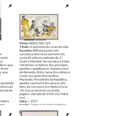
Pasta:
09022.002.129
Título:
O aumento do custo de vida
Assunto:
Bilhete postal com
om
caricatura alusiva ao aumento do
urando
custo de vida no contexto da 1.ª
vo
Guerra Mundial. Na caricatura estão
obres que,
retratados os líderes dos principais
III em
partidos republicanos: António José
a, que
de Almeida, Brito Camacho e Afonso
O
Costa, aos quais Bernardino
Machado, Presidente da República,
cuja banda
aponta o aumento dos preços dos
enhora da
bens de consumo. Em título a frase
Década de
«As nossas promessas já não
pegam». Década de 1910. (13,7x8,8
cm).
 Mário
Data:
c. 1917
nte
Fundo:
Colecção Fundação Mário
Soares/António Pedro Vicente
Tipo Documental:
ARTE
Página(s):
1