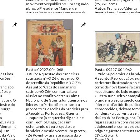
movimento republicano. Em segundo
(29,7x39 cm).
plano, o Presidente Manuel de
Autor:
Francisco Valença
Arriaga insta-os a parar em nome da
Inscrições:
«Ataques parl
República. Ao fundo, sobre um muro,
e ataques de larynge.» Ver
assiste, satisfeita, a ala monárquica: o
(09527.004.016.002): «Af
Cardeal de Lisboa, Paiva Couceiro, o
Costa», texto de Carlos Si
ex-monarca D. Manuel II e a rainha D.
Data:
Maio de 1910
Amélia. Sobre a cena paira a nuvem
Fundo:
Colecção Fundação
negra da ameaça de greves. Década
Soares/António Pedro Vice
de 1910. (53x38,3 cm).
Tipo Documental:
ARTE
Autor:
Silva e Souza
Página(s):
2
Inscrições:
«Haja vergonha! Haja
juizo! É preciso prudencia!»;
«GRÉVES»; «Como uns verdadeiros
rufias, atacam-se á naifada sem
respeito pelos perigos presentes e
Pasta:
09527.004.068
Pasta:
09527.004.062
ães Lima
futuros, esquecendo-se dos deveres
Título:
A questão das bandeiras
Título:
A polémica da band
«Varões
que teem para com a infeliz republica,
satirizada n´«O Zé»; no verso: O
Assunto:
Reprodução de 
que tanto precisa de cuidados.»
descrédito da República n´«O Zé»
caricatura ilustrando a po
rancisco
Data:
Assunto:
1910 - 1919
"Capa do semanário
torno da nova bandeira par
tião de
Fundo:
satírico «O Zé», com caricatura
Colecção Fundação Mário
republicano: do lado esque
na
Soares/António Pedro Vicente
alusiva ao conflito entre a «Alma
Guerra Junqueiro e Sampa
alados». O
Tipo Documental:
Nacional», de Guerra Junqueiro, e os
ARTE
brandem o seu projecto co
Mestre do
Página(s):
líderes do Partido Republicano, a
1
líderes do Partido Republic
 surge
propósito da escolha da bandeira para
esmorecidos, deixam tomb
e
a República Portuguesa. Guerra
bandeira - a qual viria a ser,
a
Junqueiro (à esquerda) digladia-se
da República Portuguesa. T
, à vista
com Teófilo Braga, cada um
figuras surgem com vestes
(Alemanha,
ostentando o seu projecto de
adolescente, como se de u
a). Em
bandeira e vestido como um garoto;
briga de garotos se tratasse.
 da Paz».
«Zé Povinho» assiste e aguarda o
(19,5x28 cm).
39,8 cm).
desfecho da briga. Na segunda
Data:
1911