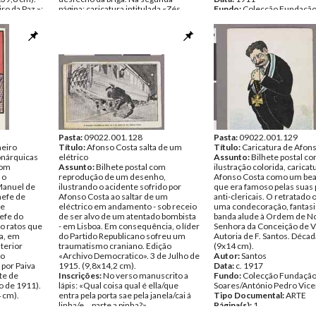
ro da Paz.»;
página: caricatura intitulada «Zés
Fundo:
Colecção Fundação
2):
Pereiras. Em legenda: «Césse tudo
Soares/António Pedro Vice
de Eugénio
quanto a antiga muza canta/Que
Tipo Documental:
ARTE
outro poder mais alto se alevanta». 29
Página(s):
1
de Novembro de 1910. (27x38,5
ão Mário
cm)."
cente
Autor:
Silva e Souza
Inscrições:
«A QUESTÃO DAS
BANDEIRAS»; «Ó meninos, vejam lá
em que ficam; olhem que o Zé está á
espera...»
Data:
Terça, 29 de Novembro de
1910
Fundo:
Pasta:
09022.001.128
Colecção Fundação Mário
Pasta:
09022.001.129
heiro
Soares/António Pedro Vicente
Título:
Afonso Costa salta de um
Título:
Caricatura de Afon
onárquicas
Tipo Documental:
elétrico
ARTE
Assunto:
Bilhete postal c
com
Página(s):
Assunto:
Bilhete postal com
2
ilustração colorida, carica
 o
reprodução de um desenho,
Afonso Costa como um beat
Manuel de
ilustrando o acidente sofrido por
que era famoso pelas suas
hefe de
Afonso Costa ao saltar de um
anti-clericais. O retratado 
 e
eléctrico em andamento - sob receio
uma condecoração, fantasi
efe do
de ser alvo de um atentado bombista
banda alude à Ordem de N
o ratos que
- em Lisboa. Em consequência, o líder
Senhora da Conceição de Vi
a, em
do Partido Republicano sofreu um
Autoria de F. Santos. Déca
terior
traumatismo craniano. Edição
(9x14 cm).
ão
«Archivo Democratico». 3 de Julho de
Autor:
Santos
 por Paiva
1915. (9,8x14,2 cm).
Data:
c. 1917
te de
Inscrições:
No verso manuscrito a
Fundo:
Colecção Fundação
o de 1911).
lápis: «Qual coisa qual é ella/que
Soares/António Pedro Vice
 cm).
entra pela porta sae pela janela/cai á
Tipo Documental:
ARTE
linha/e ...parte a pinha?»
Página(s):
1
duas
Data:
Sábado, 3 de Julho de 1915