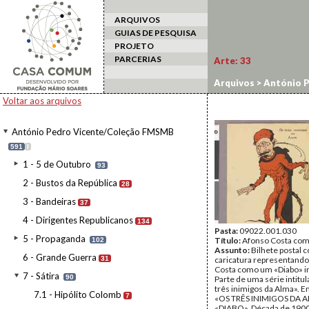
ARQUIVOS
GUIAS DE PESQUISA
PROJETO
PARCERIAS
Arte:
33
Arquivos
>
António 
Voltar aos arquivos
António Pedro Vicente/Coleção FMSMB
591
I
1 - 5 de Outubro
93
2 - Bustos da República
28
3 - Bandeiras
37
4 - Dirigentes Republicanos
134
Pasta:
09022.001.030
5 - Propaganda
Título:
Afonso Costa com
102
Assunto:
Bilhete postal 
6 - Grande Guerra
31
caricatura representand
Costa como um «Diabo» i
7 - Sátira
90
Parte de uma série intitu
três inimigos da Alma». E
7.1 - Hipólito Colomb
7
«OS TRÊS INIMIGOS DA 
«DIABO». Década de 1900