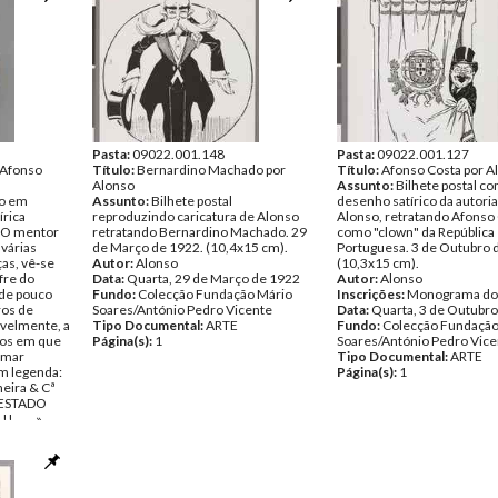
Pasta:
09022.001.148
Pasta:
09022.001.127
a Afonso
Título:
Bernardino Machado por
Título:
Afonso Costa por A
Alonso
Assunto:
Bilhete postal c
vo em
Assunto:
Bilhete postal
desenho satírico da autoria
írica
reproduzindo caricatura de Alonso
Alonso, retratando Afonso
. O mentor
retratando Bernardino Machado. 29
como "clown" da República
 várias
de Março de 1922. (10,4x15 cm).
Portuguesa. 3 de Outubro 
as, vê-se
Autor:
Alonso
(10,3x15 cm).
fre do
Data:
Quarta, 29 de Março de 1922
Autor:
Alonso
de pouco
Fundo:
Colecção Fundação Mário
Inscrições:
Monograma do 
ros de
Soares/António Pedro Vicente
Data:
Quarta, 3 de Outubr
ivelmente, a
Tipo Documental:
ARTE
Fundo:
Colecção Fundação
cos em que
Página(s):
1
Soares/António Pedro Vice
rmar
Tipo Documental:
ARTE
m legenda:
Página(s):
1
eira & Cª
 ESTADO
.....».
).
«Cofre do
 Lda.»; «COM
ÃO FORMO