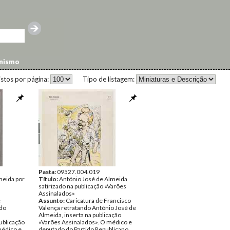
anismo
istos por página:
Tipo de listagem:
Pasta:
09527.004.019
meida por
Título:
António José de Almeida
satirizado na publicação «Varões
Assinalados»
e
Assunto:
Caricatura de Francisco
ndo
Valença retratando António José de
Almeida, inserta na publicação
ublicação
«Varões Assinalados». O médico e
médico e
deputado do Partido Republicano