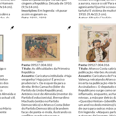
a de Homem
cingem a República. Década de 1910.
a aurora, nasce o sol/ Para 
9x14 cm).
(9,5x14 cm).
agonisante/Que foi scrava 
Inscrições:
Em legenda: «A puxar
tartufo/ E victima de muito 
 sobre a
assim esganam-a».
1910. (9,4x13,3 cm).
cho, da
Data:
1910 - 1919
Autor:
Alfredo Cândido
.
Fundo:
Colecção Fundação Mário
Inscrições:
Em legenda:
Soares/António Pedro Vicente
«CASAMENTO CIVIL»; «Sur
ão Mário
Tipo Documental:
ARTE
aurora, nasce o sol/ Para es
cente
Página(s):
1
agonisante/ Que foi scrava
tartufo/ E victima de muito 
Data:
1910
Fundo:
Colecção Fundação
Soares/António Pedro Vice
Tipo Documental:
ARTE
Página(s):
1
Pasta:
09527.004.032
Pasta:
09527.004.016
iga o
Título:
As dificuldades da Primeira
Título:
Afonso Costa satiri
República
publicação «Varões Assina
com
Assunto:
Caricatura intitulada «Haja
Assunto:
Caricatura de Fr
vinho»
vergonha! Haja juizo! É preciso
Valença retratando Afonso
res dos
prudencia!». Da esquerda para a
inserta na publicação «Var
icanos:
direita: Brito Camacho (líder do
Assinalados». O deputado d
to
Partido da União Republicana),
Republicano surge como o
e Almeida e
António José de Almeida (mentor do
inflamado, enquanto, ao fu
actual s/d.
Partido Evolucionista), Bernardino
névoas, a mão por detrás d
Machado (então no Partido
«Questão Hinton» (identifi
Democrático) e Afonso Costa (líder
um anel no dedo mínimo) la
ão Mário
do Partido Democrático) brandem
de ouro para outras mãos 
cente
facas de ponta-e-mola, ilustrando os
Em legenda: «Ataques par
conflitos que fracturaram o
e ataques de larynge». Mai