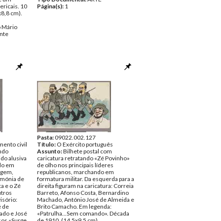
lericais. 10
Página(s):
1
x8,8 cm).
 Mário
nte
Pasta:
09022.002.127
ento civil
Título:
O Exército português
ndo
Assunto:
Bilhete postal com
ido alusiva
caricatura retratando «Zé Povinho»
ído em
de olho nos principais líderes
agem,
republicanos, marchando em
rimónia de
formatura militar. Da esquerda para a
a e o Zé
direita figuram na caricatura: Correia
utros
Barreto, Afonso Costa, Bernardino
sório:
Machado, António José de Almeida e
é de
Brito Camacho. Em legenda:
ado e José
«Patrulha...Sem comando». Década
sos «Surge
de 1910. (14,5x9,5 cm).