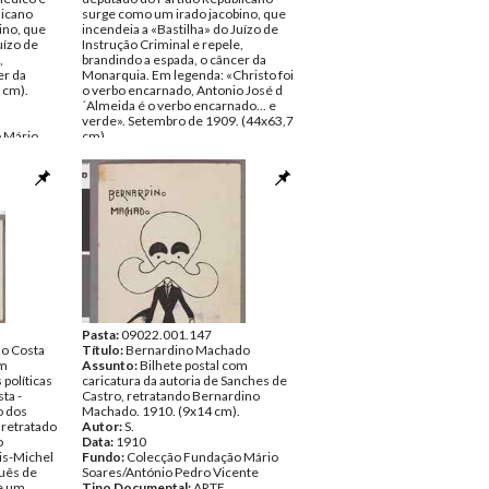
licano
surge como um irado jacobino, que
ino, que
incendeia a «Bastilha» do Juízo de
uízo de
Instrução Criminal e repele,
,
brandindo a espada, o câncer da
er da
Monarquia. Em legenda: «Christo foi
 cm).
o verbo encarnado, Antonio José d
´Almeida é o verbo encarnado... e
verde». Setembro de 1909. (44x63,7
 Mário
cm).
nte
Autor:
Francisco Valença
Inscrições:
«Christo foi o verbo
encarnado, Antonio José d´Almeida é
o verbo encarnado... e verde.»
Data:
Setembro de 1909
Fundo:
Colecção Fundação Mário
Soares/António Pedro Vicente
Tipo Documental:
ARTE
Página(s):
2
Pasta:
09022.001.147
so Costa
Título:
Bernardino Machado
om
Assunto:
Bilhete postal com
 políticas
caricatura da autoria de Sanches de
ta -
Castro, retratando Bernardino
o dos
Machado. 1910. (9x14 cm).
 retratado
Autor:
S.
o
Data:
1910
is-Michel
Fundo:
Colecção Fundação Mário
quês de
Soares/António Pedro Vicente
e um
Tipo Documental:
ARTE