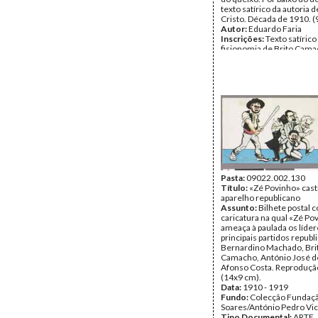
texto satírico da autori
Cristo. Década de 1910. (
Autor:
Eduardo Faria
Inscrições:
Texto satírico
fisionomia de Brito Cama
autoria de Homem Cristo
Data:
1910 - 1919
Fundo:
Colecção Fundaç
Soares/António Pedro Vi
Tipo Documental:
ARTE
Página(s):
1
Pasta:
09022.002.130
Título:
«Zé Povinho» cast
aparelho republicano
Assunto:
Bilhete postal 
caricatura na qual «Zé Po
ameaça à paulada os líde
principais partidos republ
Bernardino Machado, Bri
Camacho, António José d
Afonso Costa. Reprodução 
(14x9 cm).
Data:
1910 - 1919
Fundo:
Colecção Fundaç
Soares/António Pedro Vi
Tipo Documental:
ARTE