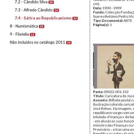
7.2 - Cândido Silva
26
cm).
Data:
1900 - 1909
7.3 - Alfredo Cândido
24
Fundo:
Colecção Fundaç
Soares/António Pedro Vi
7.4 - Sátira ao Republicanismo
33
Tipo Documental:
ARTE
Página(s):
1
8 - Numismática
35
9 - Filatelia
12
Não incluídos no catálogo 2011
29
Pasta:
09022.001.132
Título:
Caricatura de Jos
Assunto:
Bilhete postal 
ilustração colorida caric
José Relvas. Na imagem, o
republicano surge com u
intulada «Finanças» de ba
- em alusão às suas funçõ
ministro das Finanças n
Provisório -, e traz uma e
República na palma da mã