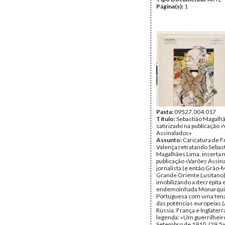
Página(s):
1
Pasta:
09527.004.017
Título:
Sebastião Magalh
satirizado na publicação 
Assinalados»
Assunto:
Caricatura de F
Valença retratando Sebas
Magalhães Lima, inserta 
publicação «Varões Assin
jornalista (e então Grão-
Grande Oriente Lusitano)
imobilizando a decrépita 
endemoinhada Monarqui
Portuguesa com uma tenaz
das potências europeias 
Rússia, França e Inglaterr
legenda: «Um guerrilheiro
Setembro de 1910. (29,5x