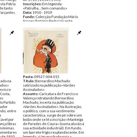
esta Pátria
Inscrições:
Em legenda:
de tanto
«Patrulha...Sem comando.»
farçante».
Data:
1910 - 1919
Fundo:
Colecção Fundação Mário
Soares/António Pedro Vicente
Tipo Documental:
ARTE
ge a
Página(s):
1
ta Patria
 de tanto
farçante».
 Mário
nte
Pasta:
09527.004.015
zado na
Título:
Bernardino Machado
lados»
satirizado na publicação «Varões
ancisco
Assinalados»
 Costa,
Assunto:
Caricatura de Francisco
ões
Valença retratando Bernardino
o Partido
Machado, inserta na publicação
rador
«Varões Assinalados». Na ilustração,
ndo, entre
o político, com a sua vestimenta
a
característica, surge de pé sobre um
cável por
boião onde se lê a incrição «Manteiga
nça libras
de Paredes de Coura» (numa alusão à
anónimas.
sua actividade industrial). Em fundo,
lamentares
um barrete frígio resplandecente. Em
o de 1910.
legenda: «Um machado para a