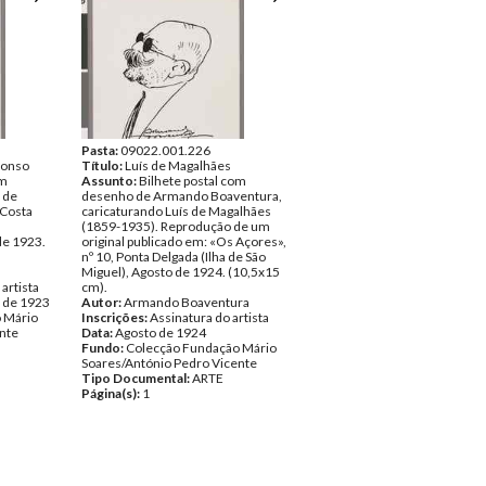
Pasta:
09022.001.226
lonso
Título:
Luís de Magalhães
om
Assunto:
Bilhete postal com
 de
desenho de Armando Boaventura,
 Costa
caricaturando Luís de Magalhães
(1859-1935). Reprodução de um
de 1923.
original publicado em: «Os Açores»,
nº 10, Ponta Delgada (Ilha de São
Miguel), Agosto de 1924. (10,5x15
artista
cm).
o de 1923
Autor:
Armando Boaventura
 Mário
Inscrições:
Assinatura do artista
nte
Data:
Agosto de 1924
Fundo:
Colecção Fundação Mário
Soares/António Pedro Vicente
Tipo Documental:
ARTE
Página(s):
1