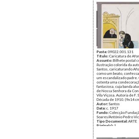
estrofes rimadas:
«PRESIDENTE/Segura o ra
João/Toma com elle cuid
depois da expulsão/O ma
damnado»; «CHAGAS/Não 
ratoeira/Nem preso pelo
focinho/Chia mas é na fr
nos come mais toucinho»
Data:
Outubro de 1911
Fundo:
Colecção Fundaç
Soares/António Pedro Vi
Tipo Documental:
Pasta:
09022.001.131
ARTE
Página(s):
Título:
Caricatura de Afo
1
Assunto:
Bilhete postal 
ilustração colorida da auto
Santos, caricaturando Af
como um beato, confessa
um escandalizado padre. 
ostenta uma condecoraç
fantasiosa, cuja banda a
de Nossa Senhora da Con
Vila Viçosa. Autoria de F. 
Década de 1910. (9x14 cm
Autor:
Santos
Data:
c. 1917
Fundo:
Colecção Fundaç
Soares/António Pedro Vi
Tipo Documental:
ARTE
Página(s):
1