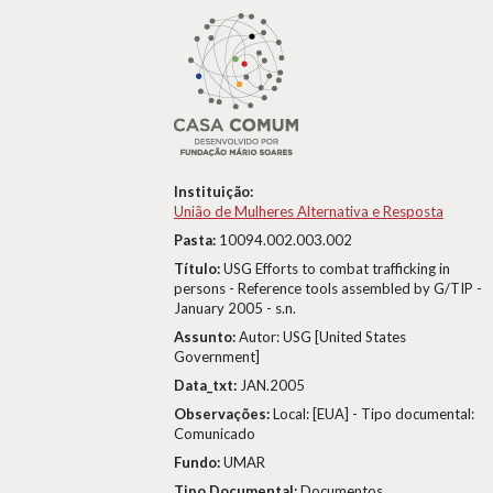
Instituição:
União de Mulheres Alternativa e Resposta
Pasta:
10094.002.003.002
Título:
USG Efforts to combat trafficking in
persons - Reference tools assembled by G/TIP -
January 2005 - s.n.
Assunto:
Autor: USG [United States
Government]
Data_txt:
JAN.2005
Observações:
Local: [EUA] - Tipo documental:
Comunicado
Fundo:
UMAR
Tipo Documental:
Documentos