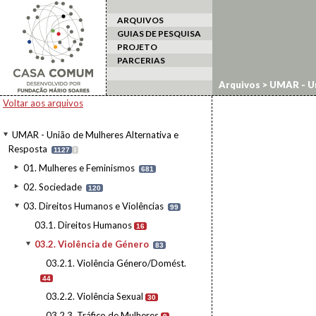
ARQUIVOS
GUIAS DE PESQUISA
PROJETO
PARCERIAS
Arquivos
>
UMAR - Un
Violência de Género
Voltar aos arquivos
UMAR - União de Mulheres Alternativa e
Resposta
1127
I
01. Mulheres e Feminismos
681
02. Sociedade
120
03. Direitos Humanos e Violências
99
03.1. Direitos Humanos
16
03.2. Violência de Género
83
03.2.1. Violência Género/Domést.
44
03.2.2. Violência Sexual
30
03.2.3. Tráfico de Mulheres