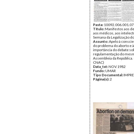
Pasta:
10092.006.001.07
Título:
Manifestos aos d
aos médicos, aos intelectu
Semana da Legalização d
Assunto:
Apelo à conscie
do problema do aborto e à
importância do debate so
regulamentação do mes
Assembleia da República. 
CNAC)
Data_txt:
NOV.1982
Fundo:
UMAR
Tipo Documental:
IMPR
Página(s):
2