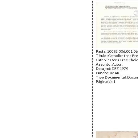
Pasta:
10092.006.001.06
Título:
Catholics for a Fr
Catholics for a Free Choi
Assunto:
Autor:
Data_txt:
DEZ.1979
Fundo:
UMAR
Tipo Documental:
Docum
Página(s):
1