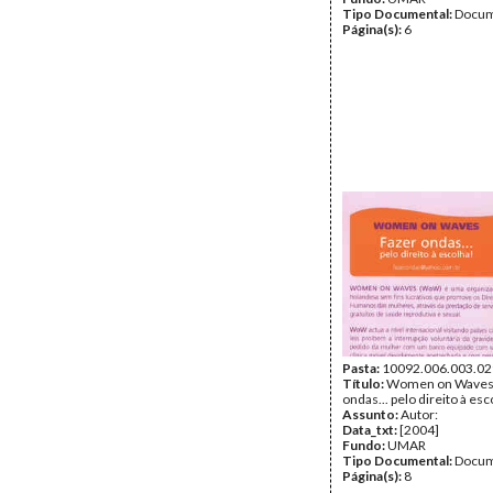
Tipo Documental:
Docum
Página(s):
6
Pasta:
10092.006.003.02
Título:
Women on Waves 
ondas... pelo direito à esco
Assunto:
Autor:
Data_txt:
[2004]
Fundo:
UMAR
Tipo Documental:
Docum
Página(s):
8