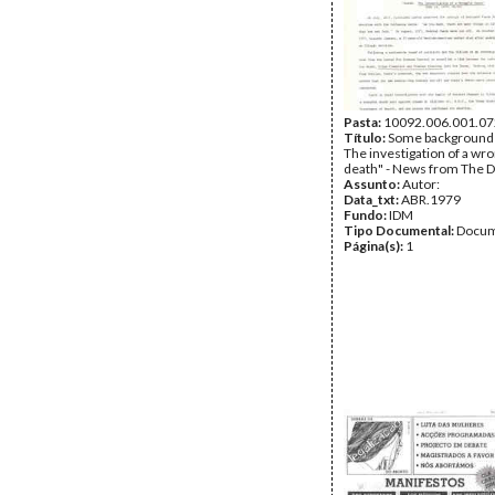
Pasta:
10092.006.001.07
Título:
Some background o
The investigation of a wro
death" - News from The D
Assunto:
Autor:
Data_txt:
ABR.1979
Fundo:
IDM
Tipo Documental:
Docum
Página(s):
1