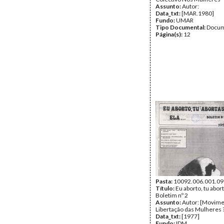
Assunto:
Autor:
Data_txt:
[MAR.1980]
Fundo:
UMAR
Tipo Documental:
Docum
Página(s):
12
Pasta:
10092.006.001.09
Título:
Eu aborto, tu aborta
Boletim nº 2
Assunto:
Autor: [Movime
Libertação das Mulheres 
Data_txt:
[1977]
Fundo:
IDM