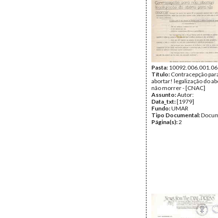
Pasta:
10092.006.001.06
Título:
Contracepção par
abortar! legalização do ab
não morrer - [CNAC]
Assunto:
Autor:
Data_txt:
[1979]
Fundo:
UMAR
Tipo Documental:
Docum
Página(s):
2