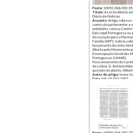
Pasta:
10092.006.002.05
Título:
A Lei do Aborto e
Diário de Notícias
Assunto:
Artigo sobre as
comissão parlamentar a v
entidades como a Confer
Episcopal Portuguesa ou 
Associação para o Plane
Família (APF); notícia sob
lançamento da Linha Ver
Aborto pelo Movimento p
Emancipação Social das 
Portuguesas (UMAR).
Posicionamento do Cardea
de Lisboa, D. António Ribe
questão do aborto. (Abort
Autor do artigo:
Ivone G
Data_txt:
04.FEV.1997
Fundo:
UMAR
Tipo Documental:
IMPR
Página(s):
1
Pasta:
10092.006.002.07