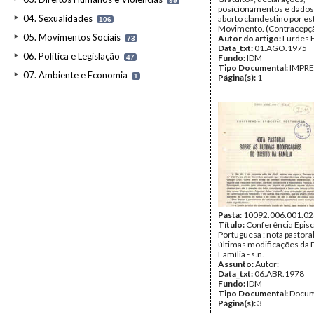
99
posicionamentos e dados
04. Sexualidades
aborto clandestino por es
106
Movimento. (Contracepçã
05. Movimentos Sociais
Autor do artigo:
Lurdes 
73
Data_txt:
01.AGO.1975
06. Política e Legislação
Fundo:
IDM
47
Tipo Documental:
IMPR
07. Ambiente e Economia
1
Página(s):
1
Pasta:
10092.006.001.02
Título:
Conferência Episc
Portuguesa : nota pastora
últimas modificações da D
Família - s.n.
Assunto:
Autor:
Data_txt:
06.ABR.1978
Fundo:
IDM
Tipo Documental:
Docum
Página(s):
3