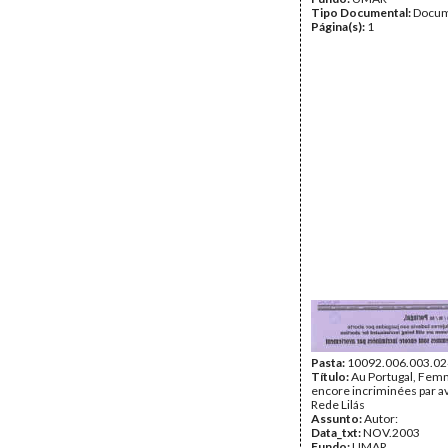
Tipo Documental:
Docum
Página(s):
1
Pasta:
10092.006.003.02
Título:
Au Portugal, Fem
encore incriminées par a
Rede Lilás
Assunto:
Autor:
Data_txt:
NOV.2003
Fundo:
UMAR