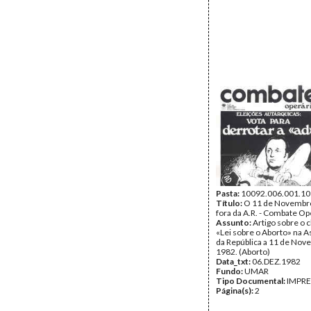
Pasta:
10092.006.001.10
Título:
O 11 de Novembro
fora da A.R. - Combate Op
Assunto:
Artigo sobre o
«Lei sobre o Aborto» na 
da República a 11 de Nov
1982. (Aborto)
Data_txt:
06.DEZ.1982
Fundo:
UMAR
Tipo Documental:
IMPR
Página(s):
2