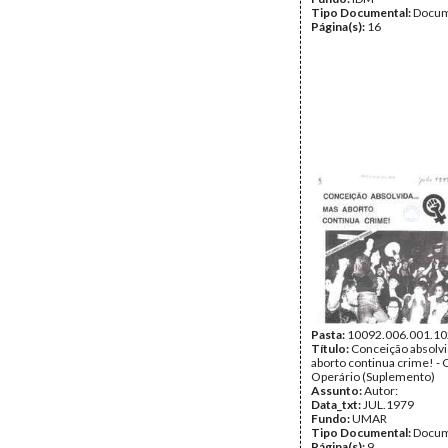
Tipo Documental:
Docum
Página(s):
16
Pasta:
10092.006.001.10
Título:
Conceição absolvi
aborto continua crime! -
Operário (Suplemento)
Assunto:
Autor:
Data_txt:
JUL.1979
Fundo:
UMAR
Tipo Documental:
Docum
Página(s):
9