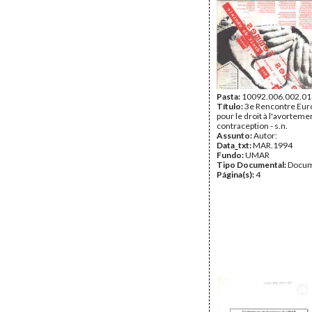
Pasta:
10092.006.002.01
Título:
3e Rencontre Eu
pour le droit à l'avortemen
contraception - s.n.
Assunto:
Autor:
Data_txt:
MAR.1994
Fundo:
UMAR
Tipo Documental:
Docum
Página(s):
4