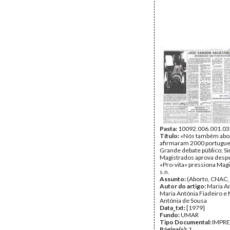
Pasta:
10092.006.001.03
Título:
«Nós também abo
afirmaram 2000 portugue
Grande debate público; Si
Magistrados aprova despe
«Pro-vita» pressiona Magi
s.n.
Assunto:
(Aborto, CNAC, 
Autor do artigo:
Maria An
Maria Antónia Fiadeiro e 
Antónia de Sousa
Data_txt:
[1979]
Fundo:
UMAR
Tipo Documental:
IMPR
Página(s):
1