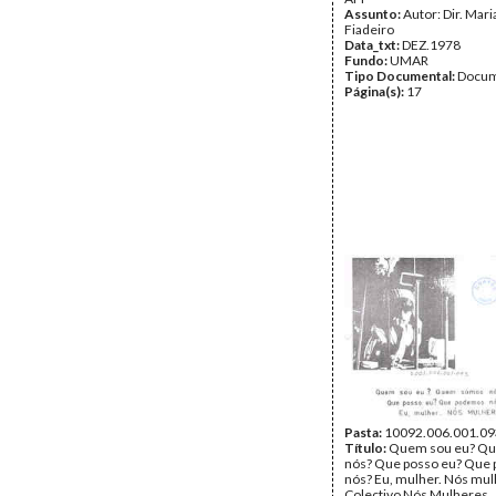
Assunto:
Autor: Dir. Mari
Fiadeiro
Data_txt:
DEZ.1978
Fundo:
UMAR
Tipo Documental:
Docum
Página(s):
17
Pasta:
10092.006.001.09
Título:
Quem sou eu? Q
nós? Que posso eu? Que
nós? Eu, mulher. Nós mul
Colectivo Nós Mulheres