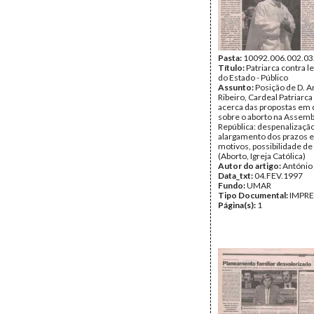
Pasta:
10092.006.002.03
Título:
Patriarca contra l
do Estado - Público
Assunto:
Posição de D. A
Ribeiro, Cardeal Patriarca
acerca das propostas em 
sobre o aborto na Assemb
República: despenalização
alargamento dos prazos e
motivos, possibilidade de
(Aborto, Igreja Católica)
Autor do artigo:
António
Data_txt:
04.FEV.1997
Fundo:
UMAR
Tipo Documental:
IMPR
Página(s):
1