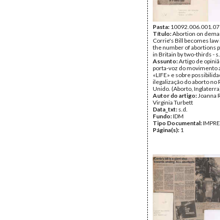
Pasta:
10092.006.001.07
Título:
Abortion on deman
Corrie's Bill becomes law i
the number of abortions
in Britain by two-thirds - s
Assunto:
Artigo de opini
porta-voz do movimento a
«LIFE» e sobre possibilid
ilegalização do aborto no
Unido. (Aborto, Inglaterra
Autor do artigo:
Joanna Ro
Virginia Turbett
Data_txt:
s.d.
Fundo:
IDM
Tipo Documental:
IMPR
Página(s):
1