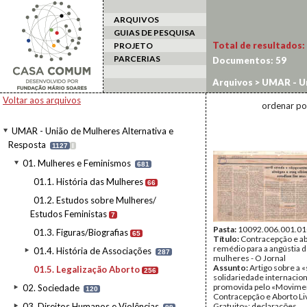
ARQUIVOS
GUIAS DE PESQUISA
Total de resultados:
PROJETO
PARCERIAS
Documentos:
59
Arquivos
>
UMAR - Un
Legalização Aborto
Voltar aos arquivos
ordenar po
UMAR - União de Mulheres Alternativa e
Resposta
1127
I
01. Mulheres e Feminismos
681
01.1. História das Mulheres
66
01.2. Estudos sobre Mulheres/
Estudos Feministas
7
Pasta:
10092.006.001.01
01.3. Figuras/Biografias
65
Título:
Contracepção e abo
remédio para a angústia 
01.4. História de Associações
287
mulheres - O Jornal
Assunto:
Artigo sobre a
01.5. Legalização Aborto
256
solidariedade internacion
promovida pelo «Movimen
02. Sociedade
120
Contracepção e Aborto Li
03. Direitos Humanos e Violências
Gratuito»; declarações,