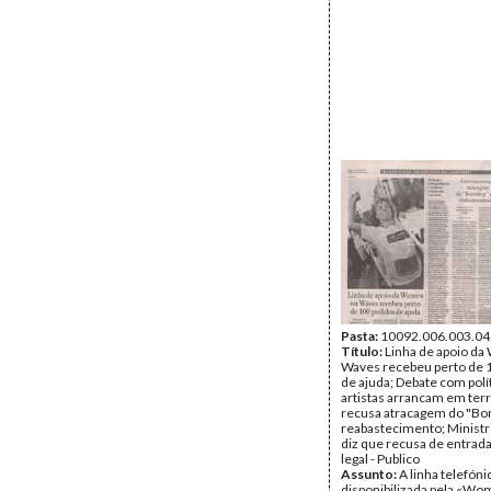
Pasta:
10092.006.003.04
Título:
Linha de apoio d
Waves recebeu perto de 
de ajuda; Debate com polí
artistas arrancam em ter
recusa atracagem do "Bor
reabastecimento; Minist
diz que recusa de entrada
legal - Publico
Assunto:
A linha telefóni
disponibilizada pela «Wo