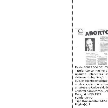
Pasta:
10092.006.001.03
Título:
Aborto - Mulher d'
Assunto:
Entrevista a Ga
defensor da legalização d
que, enquanto estudante
medicina, apresentou em
uma tese na Universidade
«Abortar não é crime». (A
Data_txt:
NOV.1979
Fundo:
UMAR
Tipo Documental:
IMPR
Página(s):
1