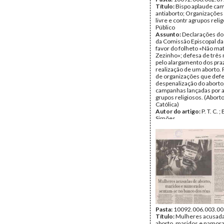
Título:
Bispo aplaude ca
antiaborto; Organizações 
livre e contr agrupos relig
Público
Assunto:
Declarações do
da Comissão Episcopal da 
favor do folheto «Não ma
Zezinho»; defesa de três
pelo alargamento dos praz
realização de um aborto.
de organizações que def
despenalização do aborto, 
campanhas lançadas por 
grupos religiosos. (Aborto
Católica)
Autor do artigo:
P. T. C. 
Simões
Data_txt:
FEV.1997
Fundo:
UMAR
Tipo Documental:
IMPR
Página(s):
1
Pasta:
10092.006.003.00
Título:
Mulheres acusada
aborto, maridos e namor