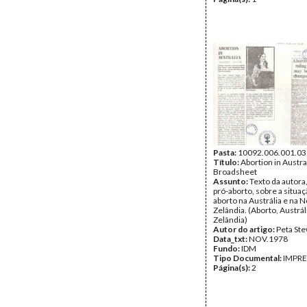
Pasta:
10092.006.001.03
Título:
Abortion in Austral
Broadsheet
Assunto:
Texto da autora,
pró-aborto, sobre a situa
aborto na Austrália e na 
Zelândia. (Aborto, Austrál
Zelândia)
Autor do artigo:
Peta Ste
Data_txt:
NOV.1978
Fundo:
IDM
Tipo Documental:
IMPR
Página(s):
2