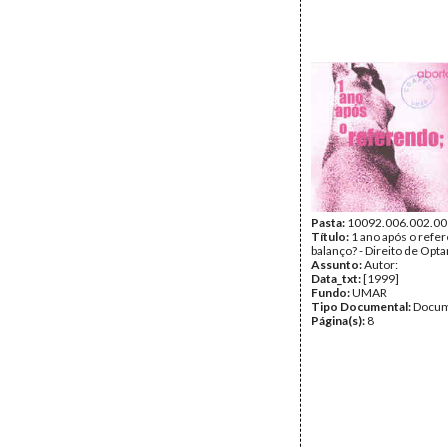
Pasta:
10092.006.002.00
Título:
1 ano após o refe
balanço? - Direito de Opta
Assunto:
Autor:
Data_txt:
[1999]
Fundo:
UMAR
Tipo Documental:
Docum
Página(s):
8