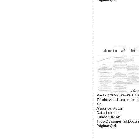
Pasta:
10092.006.001.10
Título:
Aborto na lei : proj
s.n.
Assunto:
Autor:
Data_txt:
s.d.
Fundo:
UMAR
Tipo Documental:
Docum
Página(s):
4