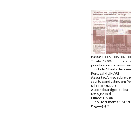
Pasta:
10092.006.002.00
Título:
1200 mulheres es
julgadas como criminosa
abortado "clandestinamen
Portugal - [UMAR]
Assunto:
Artigo sobre o 
aborto clandestino em Po
(Aborto, UMAR)
Autor do artigo:
Idalina 
Data_txt:
s.d.
Fundo:
UMAR
Tipo Documental:
IMPR
Página(s):
2