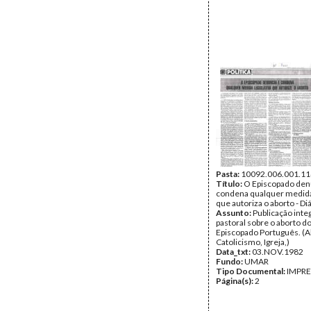
Pasta:
10092.006.001.11
Título:
O Episcopado den
condena qualquer medida 
que autoriza o aborto - Di
Assunto:
Publicação integ
pastoral sobre o aborto d
Episcopado Português. (A
Catolicismo, Igreja,)
Data_txt:
03.NOV.1982
Fundo:
UMAR
Tipo Documental:
IMPR
Página(s):
2