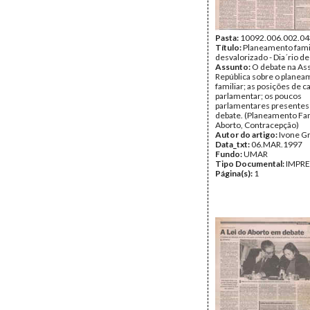
Pasta:
10092.006.002.04
Título:
Planeamento fami
desvalorizado - Dia´rio de
Assunto:
O debate na As
República sobre o plane
familiar; as posições de c
parlamentar; os poucos
parlamentares presentes
debate. (Planeamento Fam
Aborto, Contracepção)
Autor do artigo:
Ivone G
Data_txt:
06.MAR.1997
Fundo:
UMAR
Tipo Documental:
IMPR
Página(s):
1