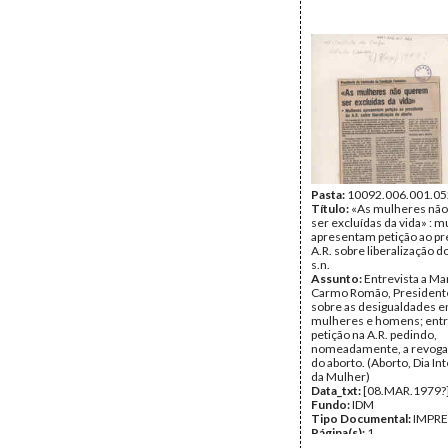
Pasta:
10092.006.001.05
Título:
«As mulheres nã
ser excluídas da vida» : 
apresentam petição ao pr
A.R. sobre liberalização do
s.n.
Assunto:
Entrevista a Ma
Carmo Romão, Presidente
sobre as desigualdades e
mulheres e homens; ent
petição na A.R. pedindo,
nomeadamente, a revogaç
do aborto. (Aborto, Dia In
da Mulher)
Data_txt:
[08.MAR.1979?
Fundo:
IDM
Tipo Documental:
IMPR
Página(s):
1