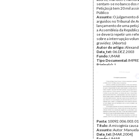
sentam-se no banco dos 
Petição já tem 20 mil assi
Público
Assunto:
O julgamento d
arguidos no Tribunal de A
lançamento de uma petiç
a Assembleia da Repúblic
se deverá repetir um ref
sobre a interrupção volun
gravidez. (Aborto)
Autor do artigo:
Alexand
Data_txt:
06.DEZ.2003
Fundo:
UMAR
Tipo Documental:
IMPR
Página(s):
1
Pasta:
10092.006.003.01
Título:
A misoginia causa 
Assunto:
Autor: Manuela
Data_txt:
[MAR.2004]
Fundo:
UMAR