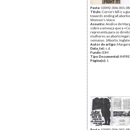
Pasta:
10092.006.001.08
Título:
Corrie's bill is a gi
towards ending all abortio
Women's Voice
Assunto:
Análise de Mar
sobre a ameaça que a «Cor
representa para os direit
mulheres ao aborto legal 
semanas. (Aborto, Inglate
Autor do artigo:
Margare
Data_txt:
s.d.
Fundo:
IDM
Tipo Documental:
IMPR
Página(s):
1
Pasta:
10092.006.001.08