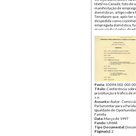
têxtil no Canadá; foto de
manifestação de empreg
domésticas; artigo sobre 
Tenebaum que, após ter s
despedida como cozinhei
empregada doméstica, f
grupo sindical pelos direi
empregadas domésticas 
uma manifestação em fre
onde foi despedida. (Mul
Migrantes, Trabalho Domé
Serviço Doméstico, Cana
Autor do artigo:
Louise 
Data:
1979
Fundo:
IDM
Tipo Documental:
IMPR
Página(s):
2
Pasta:
10094.002.003.00
Título:
Conferência sobr
prostituição e tráfico de 
s.n.
Assunto:
Autor: Comissã
Parlamentar para a Parida
Igualdade de Oportunida
Família
Data:
Março de 1997
Fundo:
UMAR
Tipo Documental:
Docum
Página(s):
2