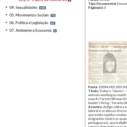
9
Tipo Documental:
Docum
04. Sexualidades
Página(s):
3
106
05. Movimentos Sociais
73
06. Política e Legislação
47
07. Ambiente e Economia
1
Pasta:
10094.002.003.00
Título:
Today's "slaves" -
women working as maids;
march; Forest Hill march 
leader's firing - Toronto S
Assunto:
Artigo sobre a 
laboral e os abusos físicos
que estão sujeitas muita
imigrantes (entre as quai
portuguesas), que trabal
serviço doméstico e na in