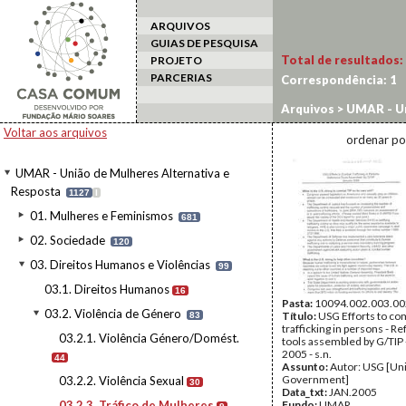
ARQUIVOS
GUIAS DE PESQUISA
Total de resultados:
PROJETO
PARCERIAS
Correspondência:
1
Arquivos
>
UMAR - Un
Violência de Género
Voltar aos arquivos
ordenar po
UMAR - União de Mulheres Alternativa e
Resposta
1127
I
01. Mulheres e Feminismos
681
02. Sociedade
120
03. Direitos Humanos e Violências
99
03.1. Direitos Humanos
16
Pasta:
10094.002.003.00
03.2. Violência de Género
Título:
USG Efforts to co
83
trafficking in persons - R
03.2.1. Violência Género/Domést.
tools assembled by G/TIP 
2005 - s.n.
44
Assunto:
Autor: USG [Uni
Government]
03.2.2. Violência Sexual
30
Data_txt:
JAN.2005
03.2.3. Tráfico de Mulheres
Fundo:
UMAR