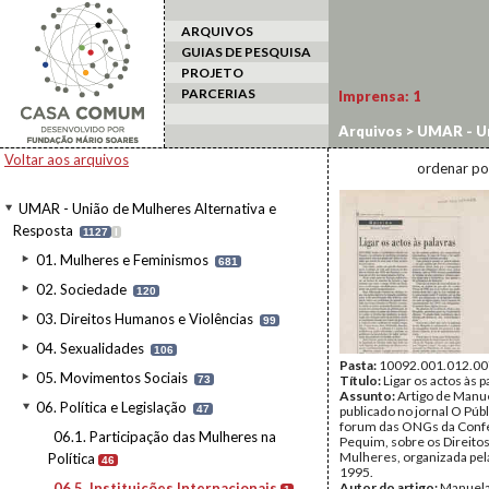
ARQUIVOS
GUIAS DE PESQUISA
PROJETO
PARCERIAS
Imprensa:
1
Arquivos
>
UMAR - Un
Instituições Interna
Voltar aos arquivos
ordenar po
UMAR - União de Mulheres Alternativa e
Resposta
1127
I
01. Mulheres e Feminismos
681
02. Sociedade
120
03. Direitos Humanos e Violências
99
04. Sexualidades
106
Pasta:
10092.001.012.00
05. Movimentos Sociais
Título:
Ligar os actos às p
73
Assunto:
Artigo de Manue
06. Política e Legislação
47
publicado no jornal O Púb
forum das ONGs da Conf
06.1. Participação das Mulheres na
Pequim, sobre os Direito
Mulheres, organizada pe
Política
46
1995.
06.5. Instituições Internacionais
Autor do artigo:
Manuela