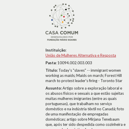
Instituição:
União de Mulheres Alternativa e Resposta
Pasta:
10094.002.003.003
Título:
Today's "slaves" -- immigrant women
working as maids; Maids on march; Forest Hill
march to protest leader's firing - Toronto Star
Assunto:
Artigo sobre a exploração laboral e
os abusos físicos e sexuais a que estão sujeitas
muitas mulheres imigrantes (entre as quais
portuguesas), que trabalham no serviço
doméstico e na indústria têxtil no Canadá; foto
de uma manifestação de empregadas
domésticas; artigo sobre Mirjana Tenebaum
que, após ter sido despedida como cozinheira e