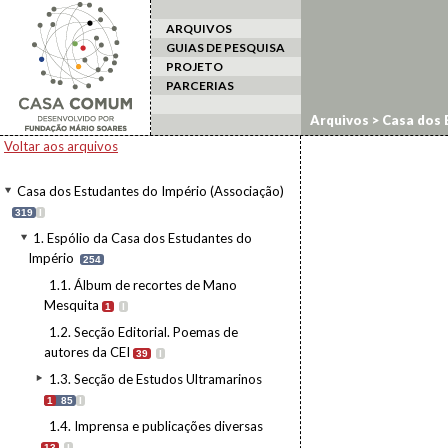
ARQUIVOS
GUIAS DE PESQUISA
PROJETO
PARCERIAS
Arquivos
>
Casa dos 
1.5. Documentos inte
Voltar aos arquivos
Casa dos Estudantes do Império (Associação)
319
I
1. Espólio da Casa dos Estudantes do
Império
254
1.1. Álbum de recortes de Mano
Mesquita
1
I
1.2. Secção Editorial. Poemas de
autores da CEI
39
I
1.3. Secção de Estudos Ultramarinos
1
85
I
1.4. Imprensa e publicações diversas
13
I