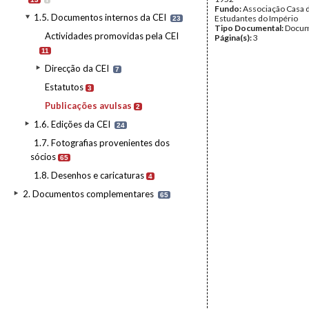
Fundo:
Associação Casa 
1.5. Documentos internos da CEI
Estudantes do Império
23
Tipo Documental:
Docum
Actividades promovidas pela CEI
Página(s):
3
11
Direcção da CEI
7
Estatutos
3
Publicações avulsas
2
1.6. Edições da CEI
24
1.7. Fotografias provenientes dos
sócios
65
1.8. Desenhos e caricaturas
4
2. Documentos complementares
65