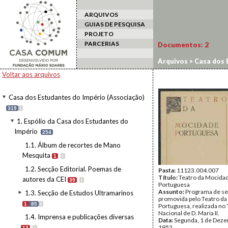
ARQUIVOS
GUIAS DE PESQUISA
PROJETO
PARCERIAS
Documentos:
2
Arquivos
>
Casa dos 
avulsas
Voltar aos arquivos
Casa dos Estudantes do Império (Associação)
319
I
1. Espólio da Casa dos Estudantes do
Império
254
1.1. Álbum de recortes de Mano
Mesquita
1
I
1.2. Secção Editorial. Poemas de
Pasta:
11123.004.007
Título:
Teatro da Mocida
autores da CEI
39
I
Portuguesa
Assunto:
Programa de s
1.3. Secção de Estudos Ultramarinos
promovida pelo Teatro d
1
85
I
Portuguesa, realizada no 
Nacional de D. Maria II.
1.4. Imprensa e publicações diversas
Data:
Segunda, 1 de Dez
1952
13
I