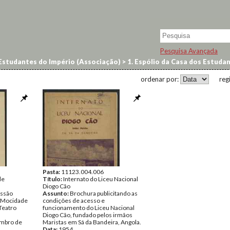
Pesquisa Avançada
Estudantes do Império (Associação)
>
1. Espólio da Casa dos Estuda
ordenar por:
reg
Pasta:
11123.004.006
de
Título:
Internato do Liceu Nacional
Diogo Cão
essão
Assunto:
Brochura publicitando as
a Mocidade
condições de acesso e
Teatro
funcionamento do Liceu Nacional
Diogo Cão, fundado pelos irmãos
embro de
Maristas em Sá da Bandeira, Angola.
Data:
1954