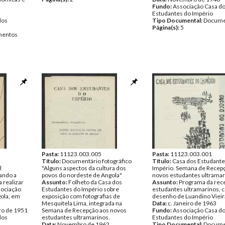
Fundo:
Associação Casa d
Estudantes do Império
dos
Tipo Documental:
Docume
Página(s):
5
entos
Pasta:
11123.003.005
Pasta:
11123.003.001
Título:
Documentário fotográfico
Título:
Casa dos Estudante
l
"Alguns aspectos da cultura dos
Império. Semana de Recep
tando a
povos do nordeste de Angola"
novos estudantes ultramar
 realizar
Assunto:
Folheto da Casa dos
Assunto:
Programa da rec
sociação
Estudantes do Império sobre
estudantes ultramarinos, 
ola, em
exposição com fotografias de
desenho de Luandino Vieir
Mesquitela Lima, integrada na
Data:
c. Janeiro de 1963
ro de 1951
Semana de Recepção aos novos
Fundo:
Associação Casa d
dos
estudantes ultramarinos.
Estudantes do Império
Data:
Novembro de 1962
Tipo Documental:
Docume