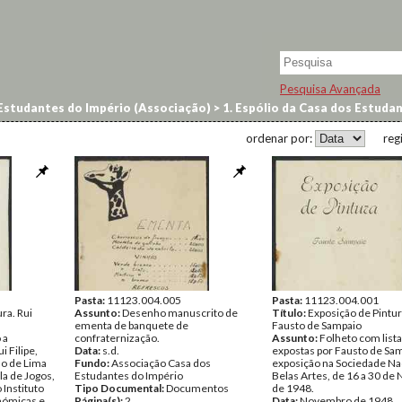
Pesquisa Avançada
Estudantes do Império (Associação)
>
1. Espólio da Casa dos Estuda
ordenar por:
reg
Pasta:
11123.004.005
Pasta:
11123.004.001
ra. Rui
Assunto:
Desenho manuscrito de
Título:
Exposição de Pintur
ementa de banquete de
Fausto de Sampaio
 a
confraternização.
Assunto:
Folheto com lista
i Filipe,
Data:
s.d.
expostas por Fausto de Sa
ão de Lima
Fundo:
Associação Casa dos
exposição na Sociedade Na
ala de Jogos,
Estudantes do Império
Belas Artes, de 16 a 30 d
Instituto
Tipo Documental:
Documentos
de 1948.
nómicas e
Página(s):
2
Data:
Novembro de 1948