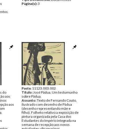
os
Página(s):
3
ntos
Pasta:
11123.003.002
s do
Título:
José Pádua. Um testumunho
ção aos
sobre Pádua.
inos
Assunto:
Texto de Fernando Couto,
epção aos
ilustrado com desenho de Pádua
com
(desenho representando mãe e
a.
filho). Folheto relativo a exposição de
pintura organizada pela Casa dos
os
Estudantes do Império integrada na
semana de recepção aos novos
ntos
estudantes ultramarinos.