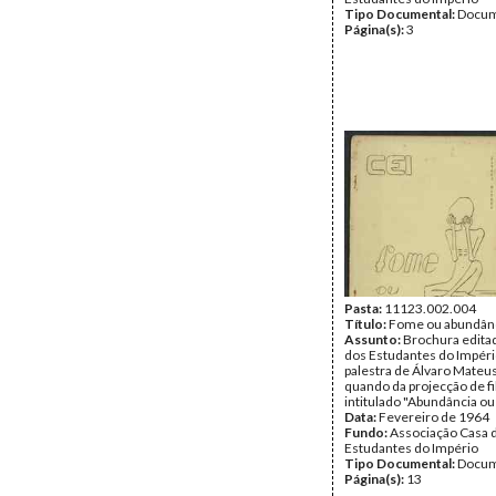
Tipo Documental:
Docum
Página(s):
3
Pasta:
11123.002.004
Título:
Fome ou abundân
Assunto:
Brochura editad
dos Estudantes do Impér
palestra de Álvaro Mateus
quando da projecção de f
intitulado "Abundância ou
Data:
Fevereiro de 1964
Fundo:
Associação Casa 
Estudantes do Império
Tipo Documental:
Docum
Página(s):
13