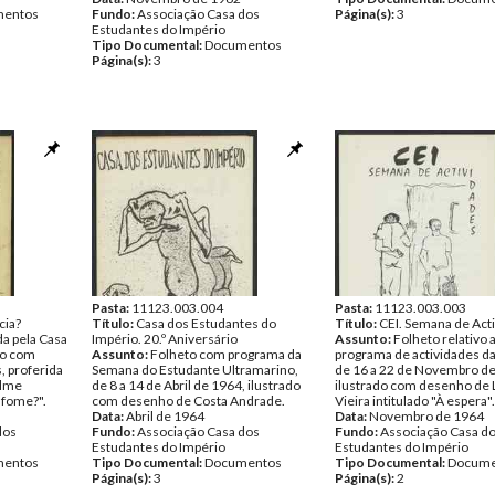
entos
Fundo:
Associação Casa dos
Página(s):
3
Estudantes do Império
Tipo Documental:
Documentos
Página(s):
3
Pasta:
11123.003.004
Pasta:
11123.003.003
cia?
Título:
Casa dos Estudantes do
Título:
CEI. Semana de Act
a pela Casa
Império. 20.º Aniversário
Assunto:
Folheto relativo 
io com
Assunto:
Folheto com programa da
programa de actividades d
, proferida
Semana do Estudante Ultramarino,
de 16 a 22 de Novembro de
ilme
de 8 a 14 de Abril de 1964, ilustrado
ilustrado com desenho de
 fome?".
com desenho de Costa Andrade.
Vieira intitulado "À espera".
Data:
Abril de 1964
Data:
Novembro de 1964
dos
Fundo:
Associação Casa dos
Fundo:
Associação Casa d
Estudantes do Império
Estudantes do Império
entos
Tipo Documental:
Documentos
Tipo Documental:
Docume
Página(s):
3
Página(s):
2