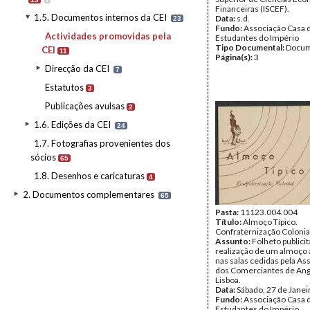
Financeiras (ISCEF).
1.5. Documentos internos da CEI
Data:
s.d.
23
Fundo:
Associação Casa 
Actividades promovidas pela
Estudantes do Império
Tipo Documental:
Docum
CEI
11
Página(s):
3
Direcção da CEI
7
Estatutos
3
Publicações avulsas
2
1.6. Edições da CEI
24
1.7. Fotografias provenientes dos
sócios
65
1.8. Desenhos e caricaturas
4
2. Documentos complementares
65
Pasta:
11123.004.004
Título:
Almoço Típico.
Confraternização Colonia
Assunto:
Folheto publici
realização de um almoço a
nas salas cedidas pela As
dos Comerciantes de Ang
Lisboa.
Data:
Sábado, 27 de Janei
Fundo:
Associação Casa 
Estudantes do Império