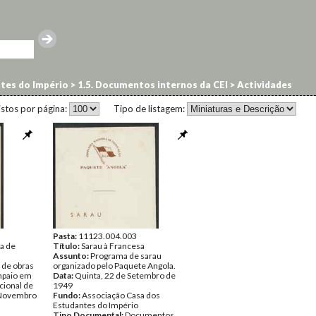
ntes do Império
>
1.5. Documentos internos da CEI
>
Actividades
istos por página:
Tipo de listagem:
Pasta:
11123.004.003
a de
Título:
Sarau à Francesa
Assunto:
Programa de sarau
 de obras
organizado pelo Paquete Angola.
mpaio em
Data:
Quinta, 22 de Setembro de
cional de
1949
e Novembro
Fundo:
Associação Casa dos
Estudantes do Império
Tipo Documental:
Documentos