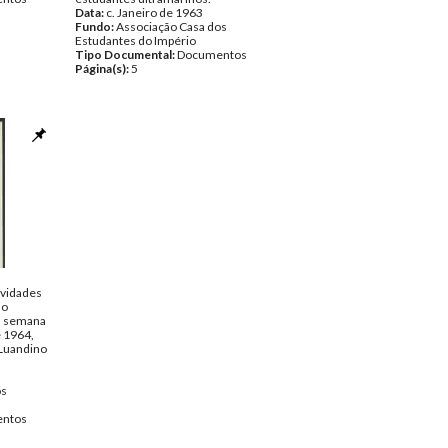
Data:
c. Janeiro de 1963
Fundo:
Associação Casa dos
Estudantes do Império
Tipo Documental:
Documentos
Página(s):
5
ividades
ao
a semana
 1964,
 Luandino
os
ntos