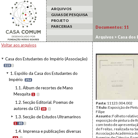
ARQUIVOS
GUIAS DE PESQUISA
PROJETO
PARCERIAS
Documentos:
11
Arquivos
>
Casa dos 
promovidas pela CEI
Voltar aos arquivos
Casa dos Estudantes do Império (Associação)
319
I
1. Espólio da Casa dos Estudantes do
Império
254
1.1. Álbum de recortes de Mano
Mesquita
1
I
1.2. Secção Editorial. Poemas de
Pasta:
11123.004.002
Título:
Exposição de Pintu
autores da CEI
39
I
Filipe
Assunto:
Folheto relativo
1.3. Secção de Estudos Ultramarinos
exposição de pintura de Ru
1
85
I
com texto de apresentaç
de Freitas, realizada na S
1.4. Imprensa e publicações diversas
Associação Académica do 
Superior de Ciências Eco
13
I