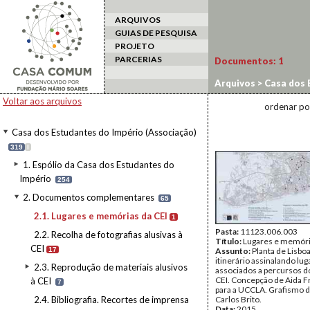
ARQUIVOS
GUIAS DE PESQUISA
PROJETO
PARCERIAS
Documentos:
1
Arquivos
>
Casa dos 
e memórias da CEI
Voltar aos arquivos
ordenar po
Casa dos Estudantes do Império (Associação)
319
I
1. Espólio da Casa dos Estudantes do
Império
254
2. Documentos complementares
65
2.1. Lugares e memórias da CEI
1
Pasta:
11123.006.003
2.2. Recolha de fotografias alusivas à
Título:
Lugares e memóri
CEI
17
Assunto:
Planta de Lisbo
itinerário assinalando lug
2.3. Reprodução de materiais alusivos
associados a percursos d
CEI. Concepção de Aida F
à CEI
7
para a UCCLA. Grafismo d
2.4. Bibliografia. Recortes de imprensa
Carlos Brito.
Data:
2015