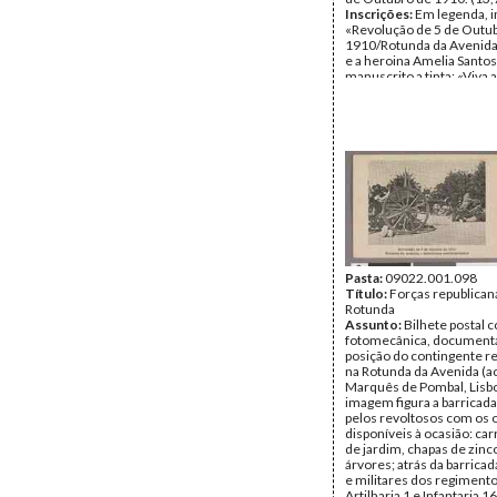
Inscrições:
Em legenda, 
«Revolução de 5 de Outu
1910/Rotunda da Avenida 
e a heroina Amelia Santos
manuscrito a tinta: «Viva 
Portuguesa»; «3/10/910»;
Coutinho» (?).
Data:
Segunda, 3 de Outu
Fundo:
Colecção Fundaç
Soares/António Pedro Vi
Tipo Documental:
ARTE
Página(s):
2
Pasta:
09022.001.098
Título:
Forças republican
Rotunda
Assunto:
Bilhete postal
fotomecânica, document
posição do contingente r
na Rotunda da Avenida (ac
Marquês de Pombal, Lisbo
imagem figura a barricada
pelos revoltosos com os 
disponíveis à ocasião: car
de jardim, chapas de zinc
árvores; atrás da barricad
e militares dos regiment
Artilharia 1 e Infantaria 