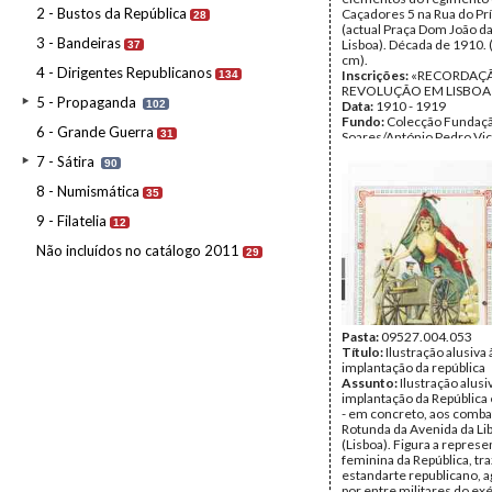
2 - Bustos da República
Caçadores 5 na Rua do Pr
28
(actual Praça Dom João d
3 - Bandeiras
Lisboa). Década de 1910. 
37
cm).
4 - Dirigentes Republicanos
Inscrições:
«RECORDAÇ
134
REVOLUÇÃO EM LISBOA
5 - Propaganda
102
Data:
1910 - 1919
Fundo:
Colecção Fundaç
6 - Grande Guerra
31
Soares/António Pedro Vi
Tipo Documental:
ARTE
7 - Sátira
90
Página(s):
2
8 - Numismática
35
9 - Filatelia
12
Não incluídos no catálogo 2011
29
Pasta:
09527.004.053
Título:
Ilustração alusiva 
implantação da república
Assunto:
Ilustração alusi
implantação da República
- em concreto, aos comba
Rotunda da Avenida da L
(Lisboa). Figura a repres
feminina da República, tr
estandarte republicano, a
por entre militares do exé