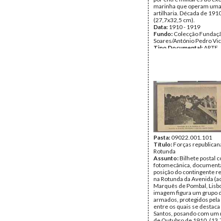
marinha que operam uma
artilharia. Década de 1910
(27,7x32,5 cm).
Data:
1910 - 1919
Fundo:
Colecção Fundaç
Soares/António Pedro Vi
Tipo Documental:
ARTE
Página(s):
1
Pasta:
09022.001.101
Título:
Forças republican
Rotunda
Assunto:
Bilhete postal
fotomecânica, document
posição do contingente r
na Rotunda da Avenida (ac
Marquês de Pombal, Lisbo
imagem figura um grupo d
armados, protegidos pela 
entre os quais se destaca
Santos, posando com um r
de Outubro de 1910. (13,