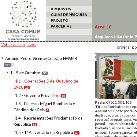
ARQUIVOS
GUIAS DE PESQUISA
PROJETO
PARCERIAS
Arte:
18
Arquivos
>
António 
1910
Voltar aos arquivos
ordenar po
António Pedro Vicente/Coleção FMSMB
591
I
1 - 5 de Outubro
93
1.1 - Operações 5 de Outubro de
1910
18
1.2 - Governo Provisório
10
Pasta:
09022.001.108
1.3 - Funerais Miguel Bombarda e
Título:
Combatentes repu
Cândido dos Reis
6
Assunto:
Bilhete postal 
ilustração alusiva aos co
1.4 - Representações Proclamação da
revolução republicana. A
postal, uma miniatura de 
República
19
fivelada que possui no in
1.5 - 1º Aniversário da República
imagem fotomecânica re
40
elementos do regimento