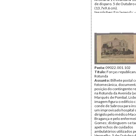
de disparo. 5 de Outubro
(13,7x9,6 cm).
Inscrições:
Em legenda: 
de 5 de Outubro 1910/Ro
Avenida - Barricada».
Data:
Quarta, 5 de Outub
Fundo:
Colecção Fundaç
Soares/António Pedro Vi
Tipo Documental:
ARTE
Página(s):
1
Pasta:
09022.001.102
Título:
Forças republican
Rotunda
Assunto:
Bilhete postal
fotomecânica, document
posição do contingente r
na Rotunda da Avenida (ac
Marquês de Pombal, Lisbo
imagem figura o edifício 
conde de Sabrosa para ins
um improvisado hospital 
dirigido pelo médico Mac
Bragança e pelo enferme
Gomes; distinguem-se 
apetrechos de cuidados
ambulatórios utilizados p
Vermelha. 5 de Outubro 