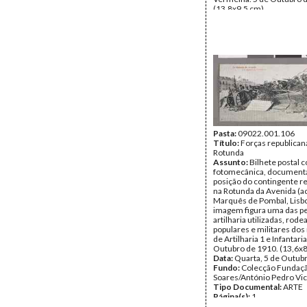
(13,8x9,5 cm).
Inscrições:
«Revolução d
Outubro 1910/Rotunda da
Quartel improvisado e am
cruz vermelha»
Data:
Quarta, 5 de Outub
Fundo:
Colecção Fundaç
Soares/António Pedro Vi
Tipo Documental:
ARTE
Página(s):
1
Pasta:
09022.001.106
Título:
Forças republican
Rotunda
Assunto:
Bilhete postal
fotomecânica, document
posição do contingente r
na Rotunda da Avenida (ac
Marquês de Pombal, Lisbo
imagem figura uma das p
artilharia utilizadas, rode
populares e militares do
de Artilharia 1 e Infantaria
Outubro de 1910. (13,6x8
Data:
Quarta, 5 de Outub
Fundo:
Colecção Fundaç
Soares/António Pedro Vi
Tipo Documental:
ARTE
Página(s):
1