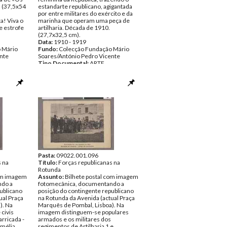
. (37,5x54
estandarte republicano, agigantada
por entre militares do exército e da
a! Viva o
marinha que operam uma peça de
e estrofe
artilharia. Década de 1910.
(27,7x32,5 cm).
Data:
1910 - 1919
 Mário
Fundo:
Colecção Fundação Mário
nte
Soares/António Pedro Vicente
Tipo Documental:
ARTE
Página(s):
1
Pasta:
09022.001.096
s na
Título:
Forças republicanas na
Rotunda
com imagem
Assunto:
Bilhete postal com imagem
ndo a
fotomecânica, documentando a
ublicano
posição do contingente republicano
ual Praça
na Rotunda da Avenida (actual Praça
). Na
Marquês de Pombal, Lisboa). Na
civis
imagem distinguem-se populares
rricada -
armados e os militares dos
Amélia
regimentos de Artilharia 1 e