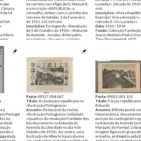
íncipe
de correio com efigie de D. Manuel II,
Lusíadas». Década de 1910
a Câmara,
e a inscrição «REPUBLICA», a
cm).
(8,8x14
vermelho, ambos com o carimbo dos
Inscrições:
«Viva a Repúblic
correios de Setúbal. 3 de Fevereiro
Exercito! Viva a Armada!», 
ÃO DA
de 1911. (13,2x9 cm).
retirada d´«Os Lusíadas».
»
Inscrições:
Em legenda: «Revolução
Data:
1910 - 1919
de 5 de Outubro de 1910»; «Rotunda
Fundo:
Colecção Fundação
ão Mário
da Avenida - Jesuitas disfarçados,
Soares/António Pedro Vice
cente
prisoneiros». No verso, carimbo:
Tipo Documental:
ARTE
«Consultório Cirgurgico-dentário
Página(s):
1
António Malheiros, Cirurgião-
dentista. Setúbal».
Data:
1910
Fundo:
Colecção Fundação Mário
Soares/António Pedro Vicente
Tipo Documental:
ARTE
Página(s):
2
Pasta:
09527.004.067
Pasta:
09022.001.101
à
Título:
A revolução republicana na
Título:
Forças republicana
«Ilustração Portugueza»
Rotunda
va à
Assunto:
Destacável da revista
Assunto:
Bilhete postal 
 em Portugal
«Ilustração Portugueza» intitulado
fotomecânica, documenta
tes na
«Quadros da revolução/Combate dos
posição do contingente rep
iberdade
Revolucionários na Rotunda da
na Rotunda da Avenida (act
entação
Avenida da Liberdade no dia 4 de
Marquês de Pombal, Lisboa
azendo o
Outubro de 1910». Ao centro, uma
imagem figura um grupo de 
gigantada
ilustração de Alberto Souza alusiva
armados, protegidos pela ba
rcito e da
aos confrontos ocorridos na Rotunda
entre os quais se destaca 