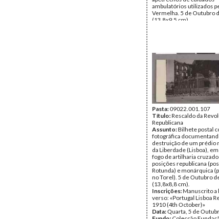
ambulatórios utilizados p
Vermelha. 5 de Outubro 
(13,8x9,5 cm).
Inscrições:
«Revolução d
Outubro 1910/Rotunda da
Quartel improvisado e am
cruz vermelha»
Data:
Quarta, 5 de Outub
Fundo:
Colecção Fundaç
Soares/António Pedro Vi
Tipo Documental:
ARTE
Página(s):
1
Pasta:
09022.001.107
Título:
Rescaldo da Revo
Republicana
Assunto:
Bilhete postal
fotográfica documentand
destruição de um prédio 
da Liberdade (Lisboa), em
fogo de artilharia cruzado
posições republicana (pos
Rotunda) e monárquica (
no Torel). 5 de Outubro d
(13,8x8,8 cm).
Inscrições:
Manuscrito a 
verso: «Portugal Lisboa R
1910 (4th October)»
Data:
Quarta, 5 de Outub
Fundo:
Colecção Fundaç