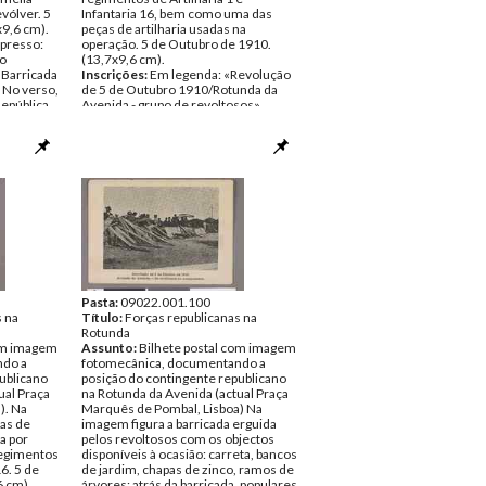
vólver. 5
Infantaria 16, bem como uma das
x9,6 cm).
peças de artilharia usadas na
presso:
operação. 5 de Outubro de 1910.
ro
(13,7x9,6 cm).
 Barricada
Inscrições:
Em legenda: «Revolução
. No verso,
de 5 de Outubro 1910/Rotunda da
República
Avenida - grupo de revoltosos».
«Abel
Data:
Quarta, 5 de Outubro de 1910
Fundo:
Colecção Fundação Mário
ro de 1910
Soares/António Pedro Vicente
 Mário
Tipo Documental:
ARTE
nte
Página(s):
1
Pasta:
09022.001.100
s na
Título:
Forças republicanas na
Rotunda
com imagem
Assunto:
Bilhete postal com imagem
ndo a
fotomecânica, documentando a
ublicano
posição do contingente republicano
ual Praça
na Rotunda da Avenida (actual Praça
). Na
Marquês de Pombal, Lisboa) Na
as de
imagem figura a barricada erguida
da por
pelos revoltosos com os objectos
regimentos
disponíveis à ocasião: carreta, bancos
16. 5 de
de jardim, chapas de zinco, ramos de
6 cm).
árvores; atrás da barricada, populares