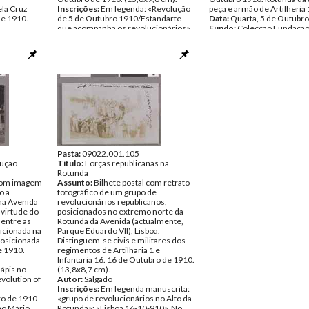
ela Cruz
Inscrições:
Em legenda: «Revolução
peça e armão de Artilheria 
de 1910.
de 5 de Outubro 1910/Estandarte
Data:
Quarta, 5 de Outubr
que acompanha os revolucionários».
Fundo:
Colecção Fundação
e 5 de
Data:
Quarta, 5 de Outubro de 1910
Soares/António Pedro Vice
 Avenida -
Fundo:
Colecção Fundação Mário
Tipo Documental:
ARTE
bulancia da
Soares/António Pedro Vicente
Página(s):
1
Tipo Documental:
ARTE
ro de 1910
Página(s):
1
ão Mário
cente
Pasta:
09022.001.105
lução
Título:
Forças republicanas na
Rotunda
 com imagem
Assunto:
Bilhete postal com retrato
o a
fotográfico de um grupo de
na Avenida
revolucionários republicanos,
 virtude do
posicionados no extremo norte da
 entre as
Rotunda da Avenida (actualmente,
icionada na
Parque Eduardo VII), Lisboa.
posicionada
Distinguem-se civis e militares dos
e 1910.
regimentos de Artilharia 1 e
Infantaria 16. 16 de Outubro de 1910.
lápis no
(13,8x8,7 cm).
evolution of
Autor:
Salgado
Inscrições:
Em legenda manuscrita:
ro de 1910
«grupo de revolucionários no Alto da
ão Mário
Rotunda»; «Lisboa 16-10-910». No