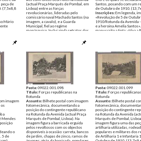
 peça de
(actual Praça Marquês de Pombal, em
Santos, posando com um re
. (7,5x8,8
Lisboa) entre as forças
de Outubro de 1910. (13,7
revolucionárias, lideradas pelo
Inscrições:
Em legenda, im
comissário naval Machado Santos (na
«Revolução de 5 de Outub
ão Mário
imagem, a cavalo), e a Guarda
1910/Rotunda da Avenida -
cente
Municipal, fiel ao regime
e a heroina Amelia Santos»
monárquico. Inclui ainda retratos dos
manuscrito a tinta: «Viva a 
revolucionários civis e militares que
Portuguesa»; «3/10/910»; 
mais se destacaram nos
Coutinho» (?).
acontecimentos, e uma reportagem
Data:
Segunda, 3 de Outub
sumária. Década de 1910. (77x57,5
Fundo:
Colecção Fundação
cm).
Soares/António Pedro Vice
Inscrições:
«Quadros da
Tipo Documental:
ARTE
revolução/Combate dos
Página(s):
2
Revolucionários na Rotunda da
Avenida da Liberdade no dia 4 de
Outubro de 1910»
Data:
Outubro de 1910
Fundo:
Colecção Fundação Mário
Soares/António Pedro Vicente
Pasta:
09022.001.098
Pasta:
09022.001.099
Tipo Documental:
Título:
Forças republicanas na
ARTE
Título:
Forças republicana
Página(s):
Rotunda
1
Rotunda
 com imagem
Assunto:
Bilhete postal com imagem
Assunto:
Bilhete postal 
 os
fotomecânica, documentando a
fotomecânica, documenta
posição do contingente republicano
posição do contingente rep
b a
na Rotunda da Avenida (actual Praça
na Rotunda da Avenida (act
sé Mendes
Marquês de Pombal, Lisboa). Na
Marquês de Pombal, Lisboa
 posição
imagem figura a barricada erguida
imagem figura uma das peç
pelos revoltosos com os objectos
artilharia utilizadas, rodea
deando o
disponíveis à ocasião: carreta, bancos
populares e militares dos 
. 5 de
de jardim, chapas de zinco, ramos de
de Artilharia 1 e Infantaria 
 cm).
árvores; atrás da barricada, populares
Outubro de 1910. (13,7x9,