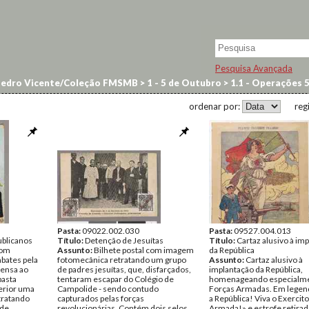
Pesquisa Avançada
Pedro Vicente/Coleção FMSMB
>
1 - 5 de Outubro
>
1.1 - Operações 
ordenar por:
reg
Pasta:
09022.002.030
Pasta:
09527.004.013
blicanos
Título:
Detenção de Jesuítas
Título:
Cartaz alusivo à im
com
Assunto:
Bilhete postal com imagem
da República
mbates pela
fotomecânica retratando um grupo
Assunto:
Cartaz alusivo à
pensa ao
de padres jesuítas, que, disfarçados,
implantação da República,
pasta
tentaram escapar do Colégio de
homenageando especialme
terior uma
Campolide - sendo contudo
Forças Armadas. Em legend
tratando
capturados pelas forças
a República! Viva o Exercito
 de
revolucionárias. Contém dois selos
Armada!» e estrofe retira