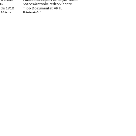
1».
Soares/António Pedro Vicente
o de 1910
Tipo Documental:
ARTE
 Mário
Página(s):
1
nte