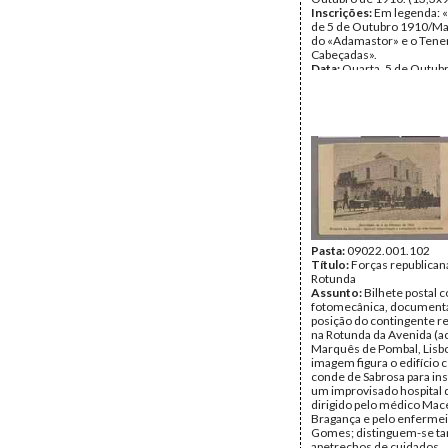
Inscrições:
Em legenda: 
de 5 de Outubro 1910/Ma
do «Adamastor» e o Tene
Cabeçadas».
Data:
Quarta, 5 de Outub
Fundo:
Colecção Fundaç
Soares/António Pedro Vi
Tipo Documental:
ARTE
Página(s):
1
Pasta:
09022.001.102
Título:
Forças republican
Rotunda
Assunto:
Bilhete postal
fotomecânica, document
posição do contingente r
na Rotunda da Avenida (ac
Marquês de Pombal, Lisbo
imagem figura o edifício 
conde de Sabrosa para ins
um improvisado hospital 
dirigido pelo médico Mac
Bragança e pelo enferme
Gomes; distinguem-se 
apetrechos de cuidados