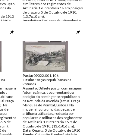
Revolução
e militares dos regimentos de
unda da
Artilharia 1 e Infantaria 16 em posição
de disparo. 5 de Outubro de 1910.
o de 1910
(13,7x10 cm).
 Mário
Inscrições:
Em legenda: «Revolução
nte
de 5 de Outubro 1910/Rotunda da
Avenida - Os revoltosos no
acampamento».
Data:
Quarta, 5 de Outubro de 1910
Fundo:
Colecção Fundação Mário
Soares/António Pedro Vicente
Tipo Documental:
ARTE
Página(s):
1
Pasta:
09022.001.106
s na
Título:
Forças republicanas na
Rotunda
com imagem
Assunto:
Bilhete postal com imagem
ndo a
fotomecânica, documentando a
ublicano
posição do contingente republicano
ual Praça
na Rotunda da Avenida (actual Praça
). Na
Marquês de Pombal, Lisboa). Na
as de
imagem figura uma das peças de
da por
artilharia utilizadas, rodeada por
regimentos
populares e militares dos regimentos
16. 5 de
de Artilharia 1 e Infantaria 16. 5 de
6 cm).
Outubro de 1910. (13,6x8,6 cm).
5 de
Data:
Quarta, 5 de Outubro de 1910
Avenida,
Fundo:
Colecção Fundação Mário