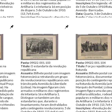
«Revolução
e militares dos regimentos de
Inscrições:
Em legenda: «
rinheiros
Artilharia 1 e Infantaria 16 em posição
de 5 de Outubro 1910/Rot
nte
de disparo. 5 de Outubro de 1910.
Avenida - Barricada».
(13,7x9,6 cm).
Data:
Quarta, 5 de Outubr
ro de 1910
Inscrições:
Em legenda: «Revolução
Fundo:
Colecção Fundação
ão Mário
de 5 de Outubro 1910/Rotunda da
Soares/António Pedro Vice
cente
Avenida - Barricada».
Tipo Documental:
ARTE
Data:
Quarta, 5 de Outubro de 1910
Página(s):
1
Fundo:
Colecção Fundação Mário
Soares/António Pedro Vicente
Tipo Documental:
ARTE
Página(s):
1
Pasta:
09022.001.103
Pasta:
09022.001.104
as na
Título:
O estandarte da revolução
Título:
Forças republicana
republicana
Rotunda
 com imagem
Assunto:
Bilhete postal com imagem
Assunto:
Bilhete postal 
ando a
fotomecânica retratando um grupo
fotomecânica, documenta
epublicano
de revolucionários republicanos em
posição do contingente rep
tual Praça
trânsito pela Avenida da Liberdade
na Rotunda da Avenida (act
a). Na
(Lisboa). Na imagem figuram civis
Marquês de Pombal, Lisboa
cedido pelo
armados e militares dos regimentos
imagem figura uma das peç
talação de
de Infantaria 16 e Artilharia 1.
artilharia utilizadas, rodea
de sangue,
Distingue-se também um dos
populares e militares dos 
edo de
estandartes que, durante o
de Artilharia 1 e Infantaria 
iro Mendes
levantamento, foram desfraldados
Outubro de 1910. (13,7x9,
também
pelo contingente revolucionário. 5 de
Inscrições:
«Revolução de 
Outubro de 1910. (13,6x9,6 cm).
Outubro 1910. Rotunda da 