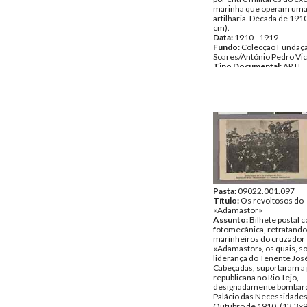
marinha que operam uma
artilharia. Década de 1910
cm).
Data:
1910 - 1919
Fundo:
Colecção Fundaç
Soares/António Pedro Vi
Tipo Documental:
ARTE
Página(s):
1
Pasta:
09022.001.097
Título:
Os revoltosos do
«Adamastor»
Assunto:
Bilhete postal
fotomecânica, retratando
marinheiros do cruzador
«Adamastor», os quais, so
liderança do Tenente Jo
Cabeçadas, suportaram a
republicana no Rio Tejo,
designadamente bombar
Palácio das Necessidades
Outubro de 1910. (13,3x9