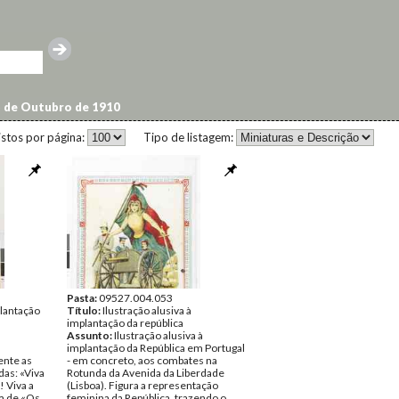
5 de Outubro de 1910
istos por página:
Tipo de listagem:
Pasta:
09527.004.053
plantação
Título:
Ilustração alusiva à
implantação da república
Assunto:
Ilustração alusiva à
implantação da República em Portugal
nte as
- em concreto, aos combates na
as: «Viva
Rotunda da Avenida da Liberdade
! Viva a
(Lisboa). Figura a representação
da de «Os
feminina da República, trazendo o