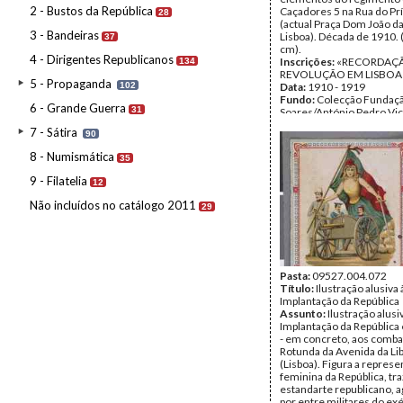
2 - Bustos da República
Caçadores 5 na Rua do Pr
28
(actual Praça Dom João d
3 - Bandeiras
Lisboa). Década de 1910. 
37
cm).
4 - Dirigentes Republicanos
Inscrições:
«RECORDAÇ
134
REVOLUÇÃO EM LISBOA
5 - Propaganda
102
Data:
1910 - 1919
Fundo:
Colecção Fundaç
6 - Grande Guerra
31
Soares/António Pedro Vi
Tipo Documental:
ARTE
7 - Sátira
90
Página(s):
2
8 - Numismática
35
9 - Filatelia
12
Não incluídos no catálogo 2011
29
Pasta:
09527.004.072
Título:
Ilustração alusiva 
Implantação da República
Assunto:
Ilustração alusi
Implantação da República
- em concreto, aos comba
Rotunda da Avenida da L
(Lisboa). Figura a repres
feminina da República, tr
estandarte republicano, a
por entre militares do exé