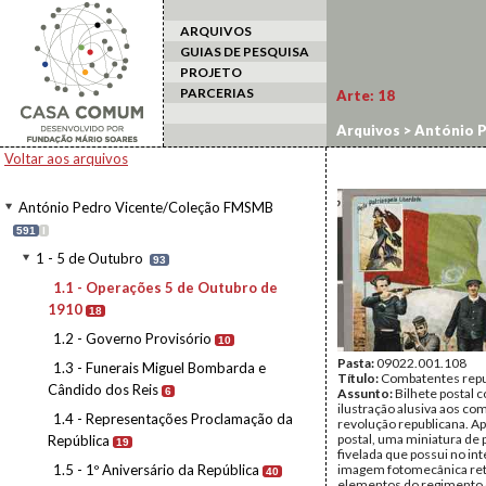
ARQUIVOS
GUIAS DE PESQUISA
PROJETO
PARCERIAS
Arte:
18
Arquivos
>
António 
Voltar aos arquivos
António Pedro Vicente/Coleção FMSMB
591
I
1 - 5 de Outubro
93
1.1 - Operações 5 de Outubro de
1910
18
1.2 - Governo Provisório
10
Pasta:
09022.001.108
1.3 - Funerais Miguel Bombarda e
Título:
Combatentes repu
Cândido dos Reis
6
Assunto:
Bilhete postal 
ilustração alusiva aos co
1.4 - Representações Proclamação da
revolução republicana. A
postal, uma miniatura de 
República
19
fivelada que possui no in
1.5 - 1º Aniversário da República
imagem fotomecânica re
40
elementos do regimento