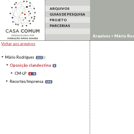
ARQUIVOS
GUIAS DE PESQUISA
PROJETO
PARCERIAS
Arquivos
>
Mário Rod
Voltar aos arquivos
Mário Rodrigues
113
I
Oposição clandestina
9
CM-LP
4
9
Recortes/Imprensa
104