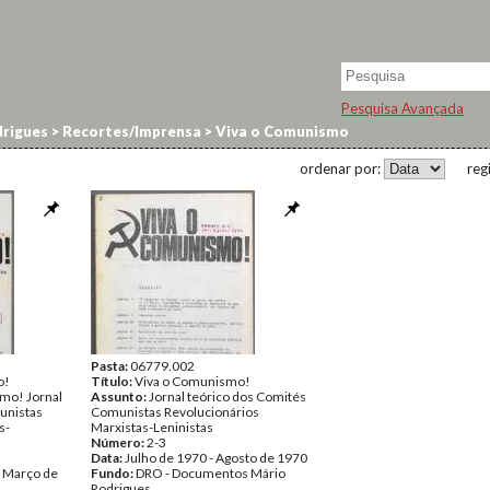
Pesquisa Avançada
rigues
>
Recortes/Imprensa
>
Viva o Comunismo
ordenar por:
reg
Pasta:
06779.002
o!
Título:
Viva o Comunismo!
mo! Jornal
Assunto:
Jornal teórico dos Comités
unistas
Comunistas Revolucionários
s-
Marxistas-Leninistas
Número:
2-3
Data:
Julho de 1970 - Agosto de 1970
- Março de
Fundo:
DRO - Documentos Mário
Rodrigues