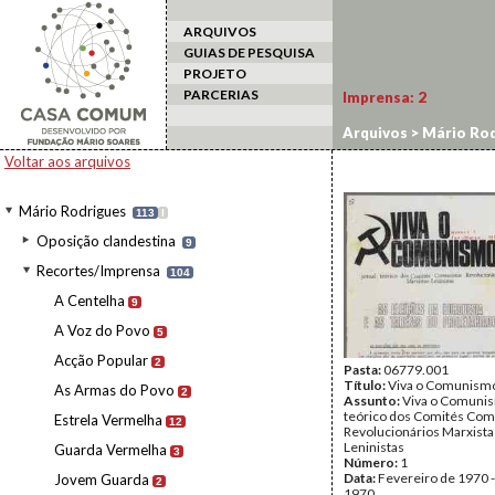
ARQUIVOS
GUIAS DE PESQUISA
PROJETO
PARCERIAS
Imprensa:
2
Arquivos
>
Mário Rod
Voltar aos arquivos
Mário Rodrigues
113
I
Oposição clandestina
9
Recortes/Imprensa
104
A Centelha
9
A Voz do Povo
5
Acção Popular
2
Pasta:
06779.001
Título:
Viva o Comunism
As Armas do Povo
2
Assunto:
Viva o Comunis
teórico dos Comités Com
Estrela Vermelha
12
Revolucionários Marxista
Leninistas
Guarda Vermelha
3
Número:
1
Data:
Fevereiro de 1970 
Jovem Guarda
2
1970