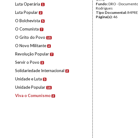
Luta Operária
Fundo:
DRO - Documento
1
Rodrigues
Luta Popular
Tipo Documental:
IMPR
2
Página(s):
46
O Bolchevista
5
O Comunista
7
O Grito do Povo
15
O Novo Militante
4
Revolução Popular
7
Servir o Povo
3
Solidariedade Internacional
2
Unidade e Luta
5
Unidade Popular
16
Viva o Comunismo
2