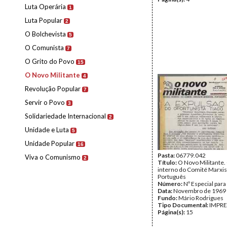
Luta Operária
1
Luta Popular
2
O Bolchevista
5
O Comunista
7
O Grito do Povo
15
O Novo Militante
4
Revolução Popular
7
Servir o Povo
3
Solidariedade Internacional
2
Unidade e Luta
5
Unidade Popular
16
Pasta:
06779.042
Viva o Comunismo
2
Título:
O Novo Militante.
interno do Comité Marxis
Português
Número:
Nº Especial para
Data:
Novembro de 1969
Fundo:
Mário Rodrigues
Tipo Documental:
IMPR
Página(s):
15