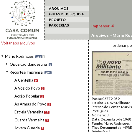
ARQUIVOS
GUIAS DE PESQUISA
PROJETO
PARCERIAS
Imprensa:
4
Arquivos
>
Mário Rod
Voltar aos arquivos
ordenar po
Mário Rodrigues
113
I
Oposição clandestina
9
Recortes/Imprensa
104
A Centelha
9
A Voz do Povo
5
Acção Popular
2
Pasta:
06779.039
Título:
O Novo Militante.
As Armas do Povo
2
interno do Comité Marxis
Português
Estrela Vermelha
12
Número:
3
Data:
Dezembro de 1968
Guarda Vermelha
3
Fundo:
Mário Rodrigues
Tipo Documental:
IMPR
Jovem Guarda
2
Página(s):
4