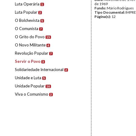
Luta Operária
de 1969
1
Fundo:
Mário Rodrigues
Luta Popular
Tipo Documental:
IMPR
2
Página(s):
12
O Bolchevista
5
O Comunista
7
O Grito do Povo
15
O Novo Militante
4
Revolução Popular
7
Servir o Povo
3
Solidariedade Internacional
2
Unidade e Luta
5
Unidade Popular
16
Viva o Comunismo
2