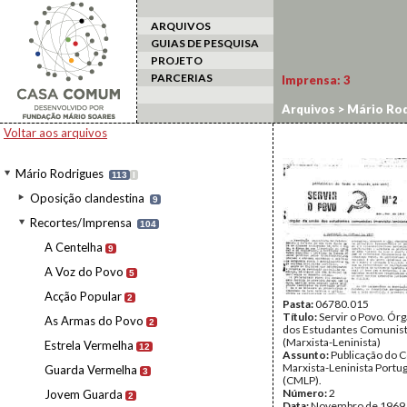
ARQUIVOS
GUIAS DE PESQUISA
PROJETO
PARCERIAS
Imprensa:
3
Arquivos
>
Mário Rod
Voltar aos arquivos
Mário Rodrigues
113
I
Oposição clandestina
9
Recortes/Imprensa
104
A Centelha
9
A Voz do Povo
5
Acção Popular
2
Pasta:
06780.015
Título:
Servir o Povo. Ór
As Armas do Povo
2
dos Estudantes Comunis
(Marxista-Leninista)
Estrela Vermelha
12
Assunto:
Publicação do 
Marxista-Leninista Portu
Guarda Vermelha
3
(CMLP).
Número:
2
Jovem Guarda
2
Data:
Novembro de 1969