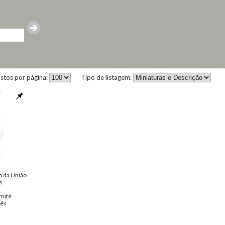
istos por página:
Tipo de listagem:
o da União
s
mité
uês