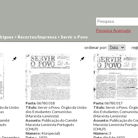
Pesquisa Avançada
rigues
>
Recortes/Imprensa
>
Servir o Povo
ordenar por:
reg
Pasta:
06780.018
Pasta:
06780.017
gão da União
Título:
Servir o Povo. Órgão da União
Título:
Servir o Povo. Órgã
tas
dos Estudantes Comunistas
dos Estudantes Comunista
(Marxista-Leninista)
(Marxista-Leninista)
Comité
Assunto:
Publicação do Comité
Assunto:
Publicação do Co
guês
Marxista-Leninista Português
Marxista-Leninista Portug
(CMLP).
(CMLP).
Número:
4 (especial)
Número:
3
 - Dezembro
Data:
c. 1970
Data:
Abril de 1970