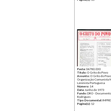
Pasta:
06780.030
Título:
O Grito do Povo
Assunto:
O Grito do Povo
Organização Comunista M
Leninista Portuguesa
Número:
14
Data:
Junho de 1973
Fundo:
DRO - Documento
Rodrigues
Tipo Documental:
IMPR
Página(s):
12