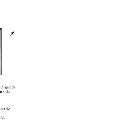
- Órgão da
rxista
 Mário
NSA