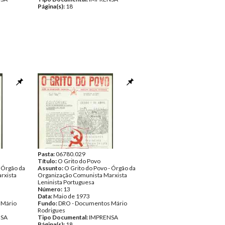
Página(s):
18
Pasta:
06780.029
Título:
O Grito do Povo
- Órgão da
Assunto:
O Grito do Povo - Órgão da
rxista
Organização Comunista Marxista
Leninista Portuguesa
Número:
13
Data:
Maio de 1973
 Mário
Fundo:
DRO - Documentos Mário
Rodrigues
NSA
Tipo Documental:
IMPRENSA
Página(s):
18