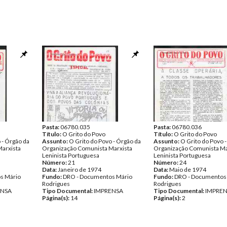
Pasta:
06780.035
Pasta:
06780.036
Título:
O Grito do Povo
Título:
O Grito do Povo
 - Órgão da
Assunto:
O Grito do Povo - Órgão da
Assunto:
O Grito do Povo 
arxista
Organização Comunista Marxista
Organização Comunista Ma
Leninista Portuguesa
Leninista Portuguesa
Número:
21
Número:
24
Data:
Janeiro de 1974
Data:
Maio de 1974
s Mário
Fundo:
DRO - Documentos Mário
Fundo:
DRO - Documentos
Rodrigues
Rodrigues
ENSA
Tipo Documental:
IMPRENSA
Tipo Documental:
IMPRE
Página(s):
14
Página(s):
2