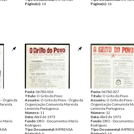
Página(s):
14
Página(s):
16
Pasta:
06780.026
Pasta:
06780.027
Título:
O Grito do Povo
Título:
O Grito do Povo
 - Órgão da
Assunto:
O Grito do Povo - Órgão da
Assunto:
O Grito do Povo 
arxista
Organização Comunista Marxista
Organização Comunista Ma
Leninista Portuguesa
Leninista Portuguesa
Número:
11
Número:
12
Data:
Abril de 1973
Data:
Abril de 1973
s Mário
Fundo:
DRO - Documentos Mário
Fundo:
DRO - Documentos
Rodrigues
Rodrigues
ENSA
Tipo Documental:
IMPRENSA
Tipo Documental:
IMPRE
Página(s):
4
Página(s):
14