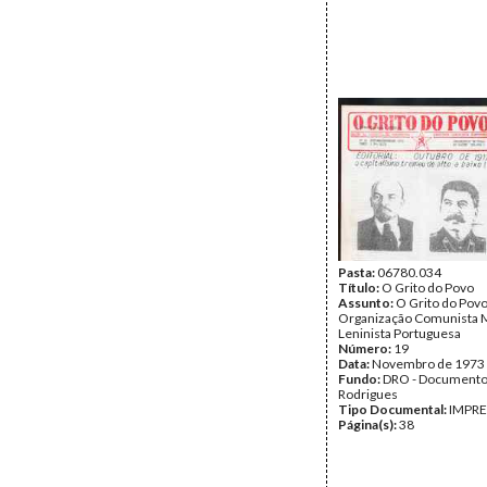
Pasta:
06780.034
Título:
O Grito do Povo
Assunto:
O Grito do Povo
Organização Comunista M
Leninista Portuguesa
Número:
19
Data:
Novembro de 1973
Fundo:
DRO - Documento
Rodrigues
Tipo Documental:
IMPR
Página(s):
38