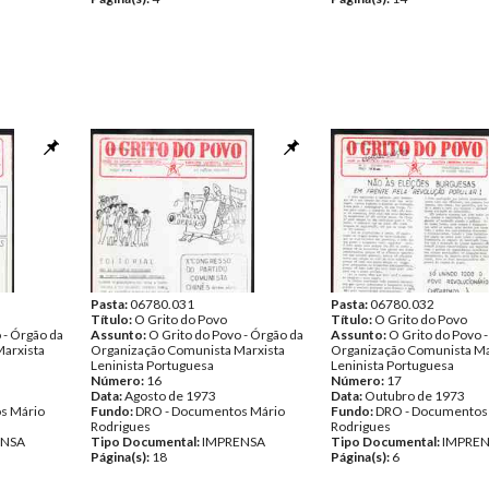
Pasta:
06780.031
Pasta:
06780.032
Título:
O Grito do Povo
Título:
O Grito do Povo
 - Órgão da
Assunto:
O Grito do Povo - Órgão da
Assunto:
O Grito do Povo 
arxista
Organização Comunista Marxista
Organização Comunista Ma
Leninista Portuguesa
Leninista Portuguesa
Número:
16
Número:
17
Data:
Agosto de 1973
Data:
Outubro de 1973
s Mário
Fundo:
DRO - Documentos Mário
Fundo:
DRO - Documentos
Rodrigues
Rodrigues
ENSA
Tipo Documental:
IMPRENSA
Tipo Documental:
IMPRE
Página(s):
18
Página(s):
6