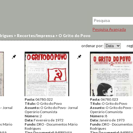
Pesquisa Avançada
rigues
>
Recortes/Imprensa
>
O Grito do Povo
ordenar por:
reg
Pasta:
06780.022
Pasta:
06780.023
Título:
O Grito do Povo
Título:
O Grito do Povo
- Jornal
Assunto:
O Grito do Povo - Jornal
Assunto:
O Grito do Povo -
Operário Comunista
Operário Comunista
Número:
2
Número:
8
Data:
Fevereiro de 1972
Data:
Janeiro de 1973
s Mário
Fundo:
DRO - Documentos Mário
Fundo:
DRO - Documentos
Rodrigues
Rodrigues
ENSA
Tipo Documental:
IMPRENSA
Tipo Documental:
IMPRE