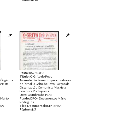
Pasta:
06780.033
Título:
O Grito do Povo
- Órgão da
Assunto:
Suplemento para o exterior
rxista
do jornal O Grito do Povo - Órgão da
Organização Comunista Marxista
Leninista Portuguesa.
Data:
Outubro de 1973
 Mário
Fundo:
DRO - Documentos Mário
Rodrigues
NSA
Tipo Documental:
IMPRENSA
Página(s):
5