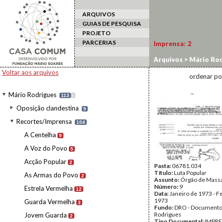
ARQUIVOS
GUIAS DE PESQUISA
PROJETO
PARCERIAS
Imprensa:
2
Arquivos
>
Mário Rod
Voltar aos arquivos
ordenar po
Mário Rodrigues
113
I
Oposição clandestina
9
Recortes/Imprensa
104
A Centelha
9
A Voz do Povo
5
Acção Popular
2
Pasta:
06781.034
Título:
Luta Popular
As Armas do Povo
2
Assunto:
Órgão de Mass
Número:
9
Estrela Vermelha
12
Data:
Janeiro de 1973 - F
1973
Guarda Vermelha
3
Fundo:
DRO - Documento
Rodrigues
Jovem Guarda
2
Tipo Documental:
IMPR