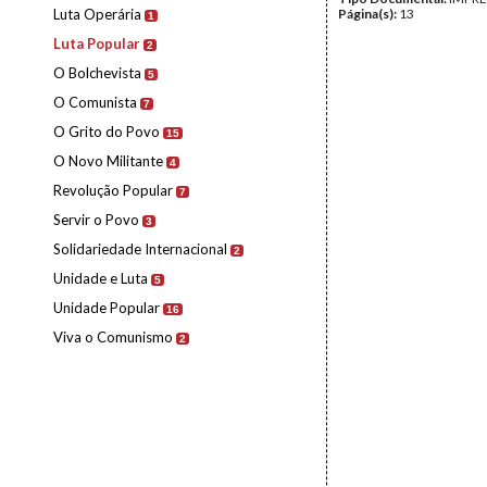
Luta Operária
Página(s):
13
1
Luta Popular
2
O Bolchevista
5
O Comunista
7
O Grito do Povo
15
O Novo Militante
4
Revolução Popular
7
Servir o Povo
3
Solidariedade Internacional
2
Unidade e Luta
5
Unidade Popular
16
Viva o Comunismo
2