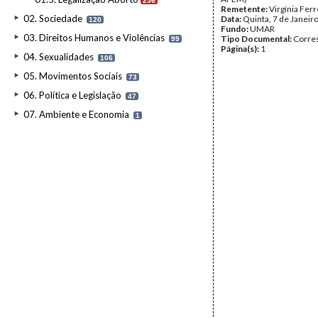
256
Remetente:
Virgínia Ferr
02. Sociedade
Data:
Quinta, 7 de Janeir
120
Fundo:
UMAR
03. Direitos Humanos e Violências
Tipo Documental:
Corre
99
Página(s):
1
04. Sexualidades
106
05. Movimentos Sociais
73
06. Política e Legislação
47
07. Ambiente e Economia
1