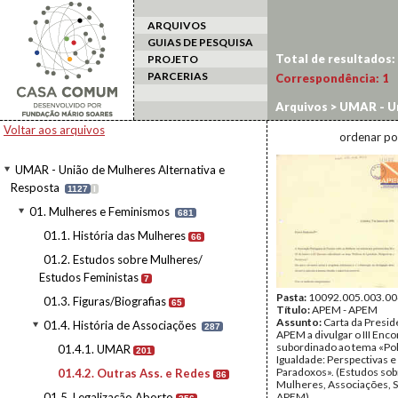
ARQUIVOS
GUIAS DE PESQUISA
Total de resultados:
PROJETO
PARCERIAS
Correspondência:
1
Arquivos
>
UMAR - Un
História de Associa
Voltar aos arquivos
ordenar po
UMAR - União de Mulheres Alternativa e
Resposta
1127
I
01. Mulheres e Feminismos
681
01.1. História das Mulheres
66
01.2. Estudos sobre Mulheres/
Estudos Feministas
7
Pasta:
10092.005.003.00
01.3. Figuras/Biografias
65
Título:
APEM - APEM
Assunto:
Carta da Presid
01.4. História de Associações
287
APEM a divulgar o III Enco
subordinado ao tema «Pol
01.4.1. UMAR
201
Igualdade: Perspectivas e
Paradoxos». (Estudos sob
01.4.2. Outras Ass. e Redes
86
Mulheres, Associações, 
01.5. Legalização Aborto
APEM)