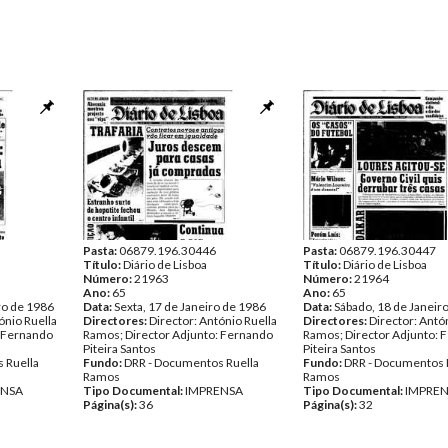
Pasta:
06879.196.30446
Pasta:
06879.196.30447
Título:
Diário de Lisboa
Título:
Diário de Lisboa
Número:
21963
Número:
21964
Ano:
65
Ano:
65
ro de 1986
Data:
Sexta, 17 de Janeiro de 1986
Data:
Sábado, 18 de Janeir
ónio Ruella
Directores:
Director: António Ruella
Directores:
Director: Antó
: Fernando
Ramos; Director Adjunto: Fernando
Ramos; Director Adjunto: 
Piteira Santos
Piteira Santos
 Ruella
Fundo:
DRR - Documentos Ruella
Fundo:
DRR - Documentos 
Ramos
Ramos
ENSA
Tipo Documental:
IMPRENSA
Tipo Documental:
IMPRE
Página(s):
36
Página(s):
32