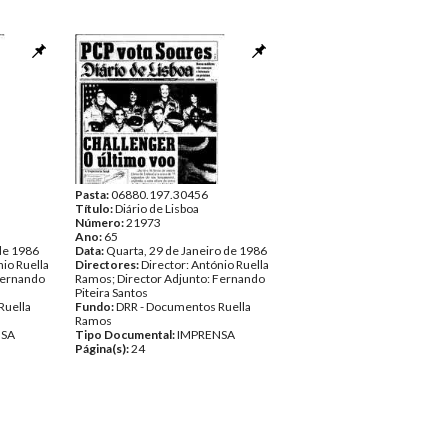
Pasta:
06880.197.30456
Título:
Diário de Lisboa
Número:
21973
Ano:
65
 de 1986
Data:
Quarta, 29 de Janeiro de 1986
nio Ruella
Directores:
Director: António Ruella
Fernando
Ramos; Director Adjunto: Fernando
Piteira Santos
Ruella
Fundo:
DRR - Documentos Ruella
Ramos
NSA
Tipo Documental:
IMPRENSA
Página(s):
24