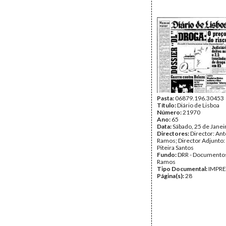
Pasta:
06879.196.30453
Título:
Diário de Lisboa
Número:
21970
Ano:
65
Data:
Sábado, 25 de Janei
Directores:
Director: Ant
Ramos; Director Adjunto
Piteira Santos
Fundo:
DRR - Documentos
Ramos
Tipo Documental:
IMPR
Página(s):
28