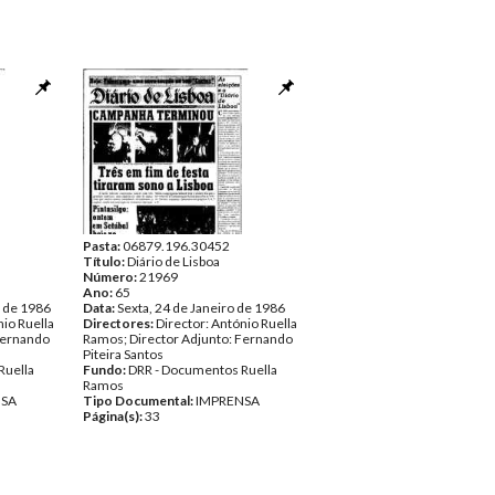
Pasta:
06879.196.30452
Título:
Diário de Lisboa
Número:
21969
Ano:
65
o de 1986
Data:
Sexta, 24 de Janeiro de 1986
nio Ruella
Directores:
Director: António Ruella
Fernando
Ramos; Director Adjunto: Fernando
Piteira Santos
Ruella
Fundo:
DRR - Documentos Ruella
Ramos
NSA
Tipo Documental:
IMPRENSA
Página(s):
33