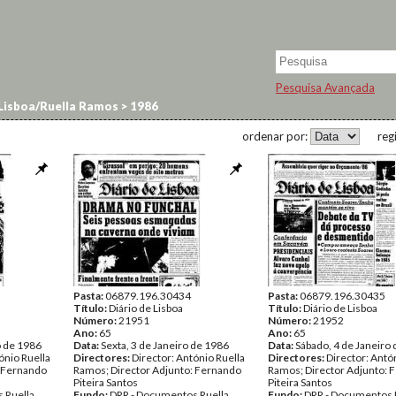
Pesquisa Avançada
 Lisboa/Ruella Ramos
>
1986
ordenar por:
reg
Pasta:
06879.196.30434
Pasta:
06879.196.30435
Título:
Diário de Lisboa
Título:
Diário de Lisboa
Número:
21951
Número:
21952
Ano:
65
Ano:
65
o de 1986
Data:
Sexta, 3 de Janeiro de 1986
Data:
Sábado, 4 de Janeiro
ónio Ruella
Directores:
Director: António Ruella
Directores:
Director: Antó
: Fernando
Ramos; Director Adjunto: Fernando
Ramos; Director Adjunto: 
Piteira Santos
Piteira Santos
 Ruella
Fundo:
DRR - Documentos Ruella
Fundo:
DRR - Documentos 