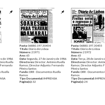
Pasta:
06880.197.30454
Pasta:
06880.197.30455
Título:
Diário de Lisboa
Título:
Diário de Lisboa
Número:
21971
Número:
21972
Ano:
65
Ano:
65
ro de 1986
Data:
Segunda, 27 de Janeiro de 1986
Data:
Terça, 28 de Janeiro
ónio Ruella
Directores:
Director: António Ruella
Directores:
Director: Antó
: Fernando
Ramos; Director Adjunto: Fernando
Ramos; Director Adjunto: 
Piteira Santos
Piteira Santos
 Ruella
Fundo:
DRR - Documentos Ruella
Fundo:
DRR - Documentos 
Ramos
Ramos
ENSA
Tipo Documental:
IMPRENSA
Tipo Documental:
IMPRE
Página(s):
32
Página(s):
24