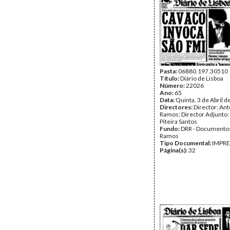
Pasta:
06880.197.30510
Título:
Diário de Lisboa
Número:
22026
Ano:
65
Data:
Quinta, 3 de Abril 
Directores:
Director: Ant
Ramos; Director Adjunto
Piteira Santos
Fundo:
DRR - Documentos
Ramos
Tipo Documental:
IMPR
Página(s):
32