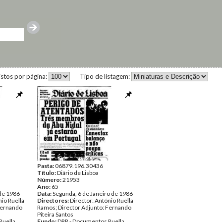
istos por página:
Tipo de listagem:
Pasta:
06879.196.30436
Título:
Diário de Lisboa
Número:
21953
Ano:
65
 de 1986
Data:
Segunda, 6 de Janeiro de 1986
nio Ruella
Directores:
Director: António Ruella
Fernando
Ramos; Director Adjunto: Fernando
Piteira Santos
Ruella
Fundo:
DRR - Documentos Ruella