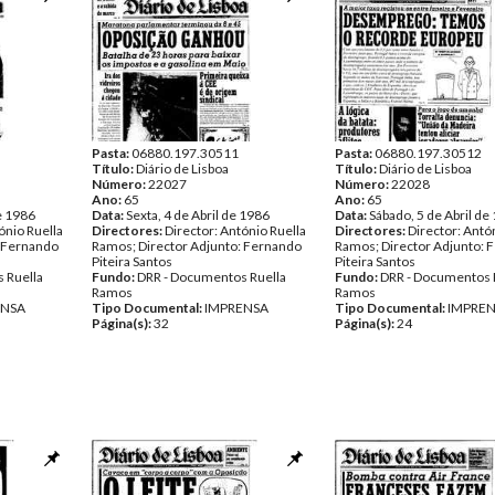
Pasta:
06880.197.30511
Pasta:
06880.197.30512
Título:
Diário de Lisboa
Título:
Diário de Lisboa
Número:
22027
Número:
22028
Ano:
65
Ano:
65
de 1986
Data:
Sexta, 4 de Abril de 1986
Data:
Sábado, 5 de Abril de
ónio Ruella
Directores:
Director: António Ruella
Directores:
Director: Antó
: Fernando
Ramos; Director Adjunto: Fernando
Ramos; Director Adjunto: 
Piteira Santos
Piteira Santos
 Ruella
Fundo:
DRR - Documentos Ruella
Fundo:
DRR - Documentos 
Ramos
Ramos
ENSA
Tipo Documental:
IMPRENSA
Tipo Documental:
IMPRE
Página(s):
32
Página(s):
24