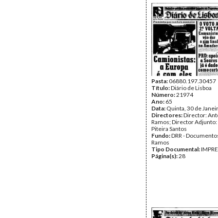
Pasta:
06880.197.30457
Título:
Diário de Lisboa
Número:
21974
Ano:
65
Data:
Quinta, 30 de Janei
Directores:
Director: Ant
Ramos; Director Adjunto
Piteira Santos
Fundo:
DRR - Documentos
Ramos
Tipo Documental:
IMPR
Página(s):
28