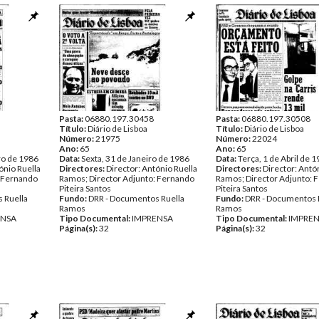
Pasta:
06880.197.30458
Pasta:
06880.197.30508
Título:
Diário de Lisboa
Título:
Diário de Lisboa
Número:
21975
Número:
22024
Ano:
65
Ano:
65
ro de 1986
Data:
Sexta, 31 de Janeiro de 1986
Data:
Terça, 1 de Abril de 
ónio Ruella
Directores:
Director: António Ruella
Directores:
Director: Antó
: Fernando
Ramos; Director Adjunto: Fernando
Ramos; Director Adjunto: 
Piteira Santos
Piteira Santos
 Ruella
Fundo:
DRR - Documentos Ruella
Fundo:
DRR - Documentos 
Ramos
Ramos
ENSA
Tipo Documental:
IMPRENSA
Tipo Documental:
IMPRE
Página(s):
32
Página(s):
32