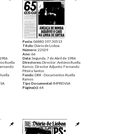
Pasta:
06880.197.30513
Título:
Diário de Lisboa
Número:
22029
Ano:
66
 1986
Data:
Segunda, 7 de Abril de 1986
nio Ruella
Directores:
Director: António Ruella
Fernando
Ramos; Director Adjunto: Fernando
Piteira Santos
Ruella
Fundo:
DRR - Documentos Ruella
Ramos
NSA
Tipo Documental:
IMPRENSA
Página(s):
64