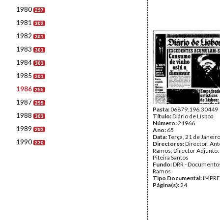
1980
297
1981
302
1982
301
1983
301
1984
303
1985
301
1986
255
1987
299
Pasta:
06879.196.30449
1988
Título:
Diário de Lisboa
303
Número:
21966
1989
Ano:
65
293
Data:
Terça, 21 de Janeir
1990
230
Directores:
Director: Ant
Ramos; Director Adjunto
Piteira Santos
Fundo:
DRR - Documentos
Ramos
Tipo Documental:
IMPR
Página(s):
24