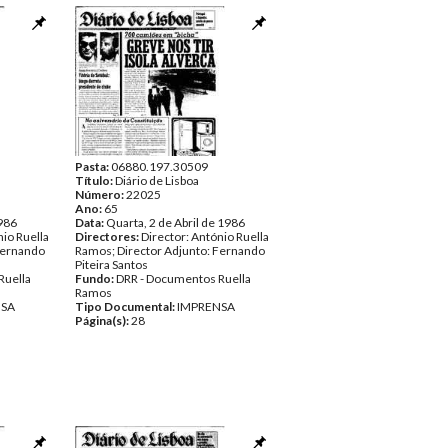
Pasta:
06880.197.30509
Título:
Diário de Lisboa
Número:
22025
Ano:
65
1986
Data:
Quarta, 2 de Abril de 1986
nio Ruella
Directores:
Director: António Ruella
Fernando
Ramos; Director Adjunto: Fernando
Piteira Santos
Ruella
Fundo:
DRR - Documentos Ruella
Ramos
NSA
Tipo Documental:
IMPRENSA
Página(s):
28