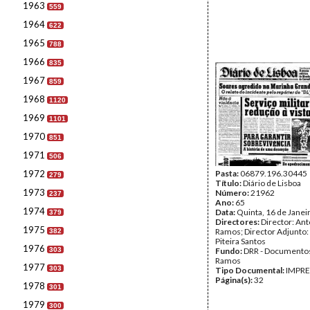
1963
559
1964
622
1965
788
1966
835
1967
859
1968
1120
1969
1101
1970
851
1971
506
1972
Pasta:
06879.196.30445
279
Título:
Diário de Lisboa
1973
Número:
21962
237
Ano:
65
1974
Data:
Quinta, 16 de Janei
379
Directores:
Director: Ant
1975
Ramos; Director Adjunto
382
Piteira Santos
1976
303
Fundo:
DRR - Documentos
Ramos
1977
303
Tipo Documental:
IMPR
Página(s):
32
1978
301
1979
300