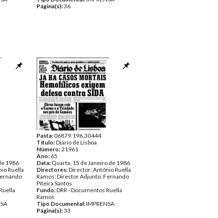
Página(s):
36
Pasta:
06879.196.30444
Título:
Diário de Lisboa
Número:
21961
Ano:
65
 de 1986
Data:
Quarta, 15 de Janeiro de 1986
nio Ruella
Directores:
Director: António Ruella
Fernando
Ramos; Director Adjunto: Fernando
Piteira Santos
Ruella
Fundo:
DRR - Documentos Ruella
Ramos
NSA
Tipo Documental:
IMPRENSA
Página(s):
33