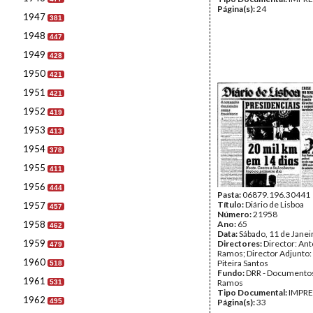
Página(s):
24
1947
381
1948
447
1949
428
1950
421
1951
421
1952
419
1953
413
1954
378
1955
411
1956
444
Pasta:
06879.196.30441
Título:
Diário de Lisboa
1957
457
Número:
21958
1958
Ano:
65
462
Data:
Sábado, 11 de Janei
1959
Directores:
Director: Ant
479
Ramos; Director Adjunto
1960
Piteira Santos
518
Fundo:
DRR - Documentos
1961
Ramos
531
Tipo Documental:
IMPR
1962
495
Página(s):
33