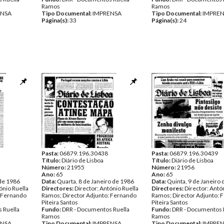
Ramos
Ramos
ENSA
Tipo Documental:
IMPRENSA
Tipo Documental:
IMPRE
Página(s):
33
Página(s):
24
Pasta:
06879.196.30438
Pasta:
06879.196.30439
Título:
Diário de Lisboa
Título:
Diário de Lisboa
Número:
21955
Número:
21956
Ano:
65
Ano:
65
 de 1986
Data:
Quarta, 8 de Janeiro de 1986
Data:
Quinta, 9 de Janeiro
ónio Ruella
Directores:
Director: António Ruella
Directores:
Director: Antó
: Fernando
Ramos; Director Adjunto: Fernando
Ramos; Director Adjunto: 
Piteira Santos
Piteira Santos
 Ruella
Fundo:
DRR - Documentos Ruella
Fundo:
DRR - Documentos 
Ramos
Ramos
ENSA
Tipo Documental:
IMPRENSA
Tipo Documental:
IMPRE