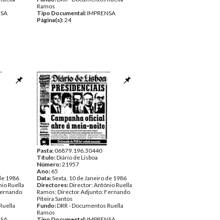
Ramos
NSA
Tipo Documental:
IMPRENSA
Página(s):
24
Pasta:
06879.196.30440
Título:
Diário de Lisboa
Número:
21957
Ano:
65
 de 1986
Data:
Sexta, 10 de Janeiro de 1986
nio Ruella
Directores:
Director: António Ruella
Fernando
Ramos; Director Adjunto: Fernando
Piteira Santos
Ruella
Fundo:
DRR - Documentos Ruella
Ramos
NSA
Tipo Documental:
IMPRENSA