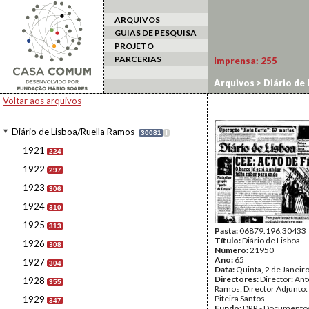
ARQUIVOS
GUIAS DE PESQUISA
PROJETO
PARCERIAS
Imprensa:
255
Arquivos
>
Diário de
Voltar aos arquivos
Diário de Lisboa/Ruella Ramos
30081
I
1921
224
1922
297
1923
306
1924
310
1925
313
Pasta:
06879.196.30433
Título:
Diário de Lisboa
1926
308
Número:
21950
Ano:
65
1927
304
Data:
Quinta, 2 de Janeir
Directores:
Director: Ant
1928
355
Ramos; Director Adjunto
Piteira Santos
1929
347
Fundo:
DRR - Documentos