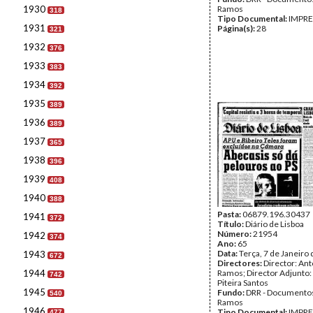
1930
Ramos
318
Tipo Documental:
IMPR
1931
Página(s):
28
321
1932
376
1933
383
1934
392
1935
389
1936
389
1937
365
1938
396
1939
408
1940
388
Pasta:
06879.196.30437
1941
372
Título:
Diário de Lisboa
Número:
21954
1942
374
Ano:
65
Data:
Terça, 7 de Janeiro
1943
672
Directores:
Director: Ant
1944
Ramos; Director Adjunto
742
Piteira Santos
1945
Fundo:
DRR - Documentos
540
Ramos
1946
Tipo Documental:
IMPR
477