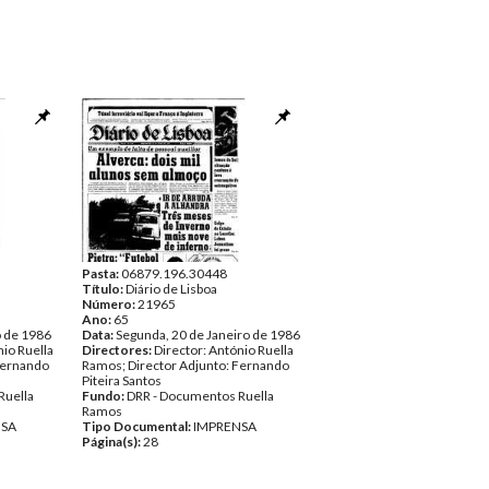
Pasta:
06879.196.30448
Título:
Diário de Lisboa
Número:
21965
Ano:
65
o de 1986
Data:
Segunda, 20 de Janeiro de 1986
nio Ruella
Directores:
Director: António Ruella
Fernando
Ramos; Director Adjunto: Fernando
Piteira Santos
Ruella
Fundo:
DRR - Documentos Ruella
Ramos
NSA
Tipo Documental:
IMPRENSA
Página(s):
28