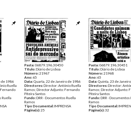
Pasta:
06879.196.30450
Pasta:
06879.196.30451
Título:
Diário de Lisboa
Título:
Diário de Lisboa
Número:
21967
Número:
21968
Ano:
65
Ano:
65
o de 1986
Data:
Quarta, 22 de Janeiro de 1986
Data:
Quinta, 23 de Janeir
ónio Ruella
Directores:
Director: António Ruella
Directores:
Director: Antó
: Fernando
Ramos; Director Adjunto: Fernando
Ramos; Director Adjunto: 
Piteira Santos
Piteira Santos
 Ruella
Fundo:
DRR - Documentos Ruella
Fundo:
DRR - Documentos 
Ramos
Ramos
ENSA
Tipo Documental:
IMPRENSA
Tipo Documental:
IMPRE
Página(s):
25
Página(s):
32